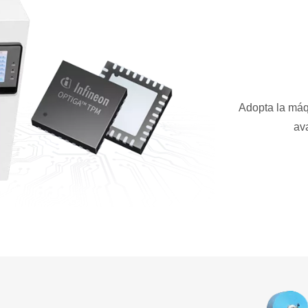
Adopta la máqu
av