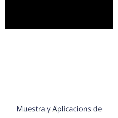
Cama individual cerrada Metal
Máquina de corte por láser Video
Máquina cortadora láser de fibra cerrada de cama simple
3015BS: diseño elegante, carga fácil y corte preciso en un
tamaño compacto. Vea su rendimiento y funcionalidad en una
presentación breve pero detallada.