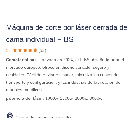
Máquina de corte por láser cerrada de
cama individual F-BS
5.0
(53)





Características:
Lanzado en 2024, el F-BS, diseñado para el
mercado europeo, ofrece un diseño cerrado, seguro y
ecológico. Fácil de enviar e instalar, minimiza los costos de
transporte y configuración. y las industrias de fabricación de
muebles metálicos.
potencia del láser
: 1000w, 1500w, 2000w, 3000w

Diseño de seguridad cerrado

Compacto para un envío sencillo

Comodidad de conectar y usar