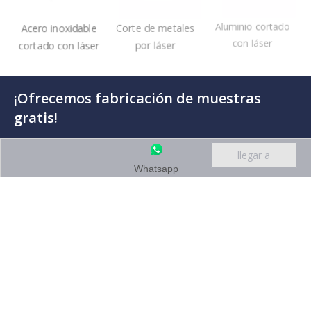
Aluminio cortado
Acero al carbono
Latón cortado con
con láser
cortado con láser
láser
Whatsapp
Acero inoxidable
Corte de metales
Aluminio cortado
cortado con láser
por láser
con láser
¡Ofrecemos fabricación de muestras