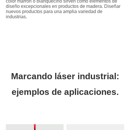
color marrón o blanquecino sirven como elementos de
diseño excepcionales en productos de madera. Diseñar
nuevos productos para una amplia variedad de
industrias.

Decoraciones

Artículos de regalo

Suministros escolares

Shopfitting
Signos de marcado + artículos promocionales
Marcando láser industrial:
ejemplos de aplicaciones.