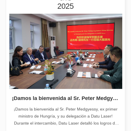
2025
Leapion actualmente exhibe sus equipos láser en el stand 18.1E12 de la Feria de Cantón.
Leapion actualmente exhibe sus equipos láser en el stand 18.1E12 
¡Damos la bienvenida al Sr. Peter Medgyessy, ex primer ministro de Hungría, y su delegación a Datu Laser!
¡Damos la bienvenida al Sr. Peter Medgyessy, ex primer
ministro de Hungría, y su delegación a Datu Laser!
Durante el intercambio, Datu Laser detalló los logros de
la compañía en I + D de tecnología láser, innovación de