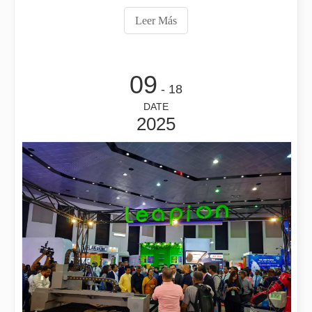
productos y aplicaciones de mercado. El Sr. Medgyessy
Leer Más
elogió el STR técnico de Datu Laser
¡Damos la bienvenida al Sr. Peter Medgyessy, ex primer ministro de Hungría, y su delegación a Datu Laser!
09
¡Damos la bienvenida al Sr. Peter Medgyessy, ex primer ministro d
- 18
DATE
2025