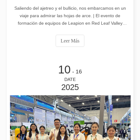
Saliendo del ajetreo y el bullicio, nos embarcamos en un
viaje para admirar las hojas de arce. | El evento de
formación de equipos de Leapion en Red Leaf Valley
concluyó con éxito. Cuando la jornada laboral se detuvo,
¿Es caro el dispositivo de soldadura láser? ¿Cómo comprar uno rentable?
el equipo de Leapion se dirigió a Red Leaf Valley, donde
Leer Más
En la fabricación y la ingeniería modernas, la precisión y la efic
entablaron un diálogo profundo con la naturaleza y
desbloquearon una
10
- 16
DATE
2025
¡Nuestros socios internacionales viajaron miles de kilómetros para visitar nuestra fábrica y presenciar la magia de la tecnología de corte por láser!