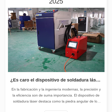
2025
¿Qué es el corte por láser? La ciencia de la rebanada
¿Qué es el corte por láser? La ciencia del corte En esencia, el co
¿Es caro el dispositivo de soldadura láser? ¿Cómo comprar uno rentable?
Eliminación de pintura con láser, debe elegir la mejor forma de eliminar la pintura
En la fabricación y la ingeniería modernas, la precisión y
En el campo del tratamiento y restauración de superficies, la elimi
la eficiencia son de suma importancia. El dispositivo de
soldadura láser destaca como la piedra angular de los
procesos de unión de alta calidad. Con su precisión,