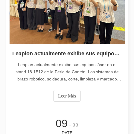
¡Nuestros socios internacionales viajaron miles de millas para vis
Leapion actualmente exhibe sus equipos láser en el stand 18.1E12 de la Feria de Cantón.
Leapion actualmente exhibe sus equipos láser en el
stand 18.1E12 de la Feria de Cantón. Los sistemas de
brazo robótico, soldadura, corte, limpieza y marcado
El team building de Leapion Red Leaf Valley ha llegado a una conclusión exitosa
láser de la compañía brindan soluciones de fabricación
Saliendo del ajetreo y el bullicio, nos embarcamos en un viaje pa
inteligentes, eficientes, precisas y precisas para la
Leer Más
industria manufacturera, cubriendo áreas como el
procesamiento de metales.
09
- 22
DATE