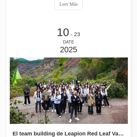
velocidad y versatilidad, los sistemas de soldadura láser
Leer Más
han cambiado la forma en que trabajamos con metales.
este articulo
10
- 23
DATE
2025
¿Cuánto cuesta una cortadora láser? ¿Cómo elegir la mejor?
Las máquinas de corte por láser son una herramienta fundamental e
El team building de Leapion Red Leaf Valley ha llegado a una conclusión exitosa