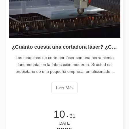
¿Es una buena elección? ¿Qué tan fuerte es la soldadura láser?
La soldadura láser ha revolucionado la fabricación moderna con su
¿Cuánto cuesta una cortadora láser? ¿Cómo elegir la mejor?
Las máquinas de corte por láser son una herramienta
fundamental en la fabricación moderna. Si usted es
propietario de una pequeña empresa, un aficionado o
parte de una operación de fabricación más grande, el
costo de una máquina de corte por láser es fundamental.
Leer Más
¿Cuánto cuesta una cortadora por láser? Este blog tiene
como objetivo detallar los factores que afectan el precio.
10
- 31
DATE