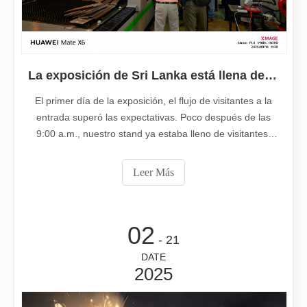
La exposición de Sri Lanka está llena de actividad
El primer día de la exposición, el flujo de visitantes a la entrada
La exposición de Sri Lanka está llena de actividad
El primer día de la exposición, el flujo de visitantes a la
entrada superó las expectativas. Poco después de las
9:00 a.m., nuestro stand ya estaba lleno de visitantes,
incluidos los propietarios de fábricas de hardware locales,
empresarios dedicados a la producción de artesanías y
Leer Más
numerosos distribuidores de la industria que caminan
02
- 21
Los peligros de soldadura explicaban: cómo la soldadura por láser minimiza los riesgos
DATE
2025
La soldadura es un proceso esencial en muchas industrias, pero vi