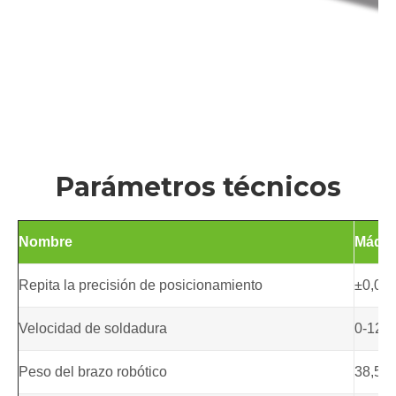
Parámetros técnicos
Nombre
Máqui
Repita la precisión de posicionamiento
±0,03
Velocidad de soldadura
0-120
Peso del brazo robótico
38,5 k