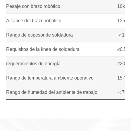
Pesaje con brazo robótico
10kg
Alcance del brazo robótico
1350
Rango de espesor de soldadura
＜10
Requisitos de la línea de soldadura
≤0.5
requerimientos de energía
220V/
Rango de temperatura ambiente operativo
15-35
Rango de humedad del ambiente de trabajo
＜70% 