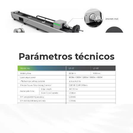
Gabinete de control
independiente
a prueba de polvo
Todos los componentes eléctricos y la fuente de láser
están integrados en el gabinete de control independiente
con un diseño a prueba de polvo para prolongar la vida
útil de los componentes eléctricos.
Termostato Automático
El gabinete de control está equipado con aire
acondicionado para temperatura constante
automática.Esto puede evitar que la temperatura
excesiva dañe los componentes en verano.