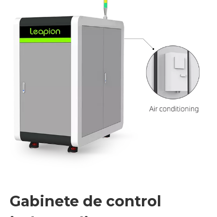
Varias marcas de cabezales láser están disponibles
Podemos proporcionar todos los cabezales láser de alta
calidad. Ha sido probado por nosotros durante mucho
tiempo.Empower/WSX/PRECITEC todos nuestros socios
a largo plazo.
Alta precisión
El motor paso a paso de circuito cerrado se adopta para
evitar efectivamente la pérdida de paso.La velocidad de
enfoque es de 100 mm / sy la precisión de repetición es
de 1 μ M. Placa de cubierta de espejo de protección de
patente a prueba de polvo de clase IP65, a prueba de
polvo sin ángulo muerto.