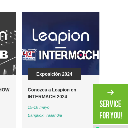
Exposición 2024
Exp
SHOW
Conozca a Leapion en
Innovac
INTERMACH 2024
conocim
Feria d
15-18 mayo
Exporta
Bangkok, Tailandia
15-19 de 