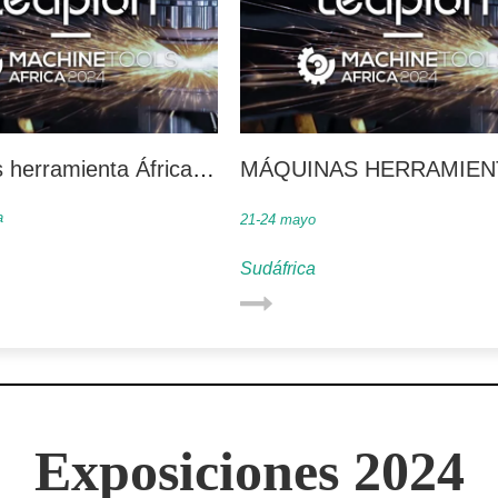
 herramienta África:
MÁQUINAS HERRAMIEN
ciones en tiempo real
ÁFRICA 2024: Una fiesta 
a
21-24 mayo
industria que no debe per
Sudáfrica
Exposiciones 2024