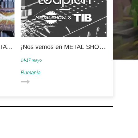
TAS
¡Nos vemos en METAL SHOW
de la
y TIB 2024!
14-17 mayo
derse
Rumania