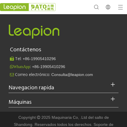
Contáctenos
Tel:
+86-
19905410296

:
+86-19905410296
WhatsApp
Correo electrónico:
Consulta@leapion.com

Navegacion rapida
Máquinas
Copyright
2025 Maquinaria Co, .Ltd del salto de

Shandong. Reservados todos los derechos. Soporte
de