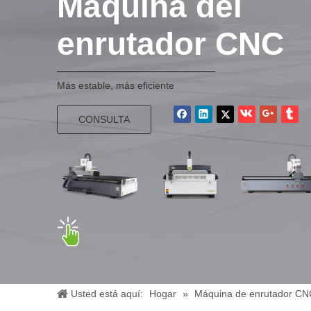
Máquina del
enrutador CNC
Más estable, más eficiente
CONSULTA
Usted está aquí:
Hogar
»
Máquina de enrutador CNC