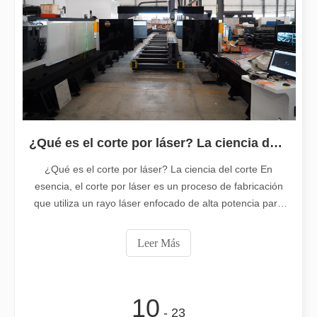
¿Qué es el corte por láser? La ciencia de la rebanada
¿Qué es el corte por láser? La ciencia del corte En
esencia, el corte por láser es un proceso de fabricación
2025-10-31
que utiliza un rayo láser enfocado de alta potencia para
¿Es caro el dispositivo de soldadura láser? ¿Cómo comprar uno rentable?
cortar material en formas y diseños personalizados. A
En la fabricación y la ingeniería modernas, la precisión y la efic
diferencia de los métodos tradicionales que dependen de
Leer Más
la fuerza mecánica y herramientas físicas, el corte por
láser aprovecha una intensa
10
- 23