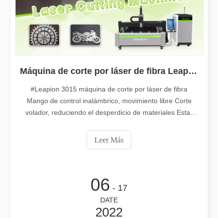
Máquina de corte por láser de fibra Leapion 3015
#Leapion 3015 máquina de corte por láser de fibra
Mango de control inalámbrico, movimiento libre Corte
volador, reduciendo el desperdicio de materiales Estar
disponible para cortar tipo de metal Se pueden procesar
diferentes espesores Bienvenido a contactanos para más
Leer Más
detalles. Web：www.leapion.com Correo electrónico:
2025-09-18
md1@leapion.com
La exposición de Sri Lanka está llena de actividad
El primer día de la exposición, el flujo de visitantes a la entrada
06
- 17
DATE
2022