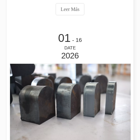
exploraremos el mayor espesor de metal que se puede
Leer Más
cortar con láser y los factores que influyen en él. 1.
Principios básicos o
2025-11-24
01
¿Qué es el corte por láser? La ciencia de la rebanada
- 16
¿Qué es el corte por láser? La ciencia del corte En esencia, el co
DATE
2026