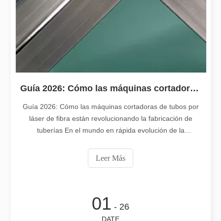
Guía 2026: Cómo las máquinas cortadoras de tubos por láser de fibra están revolucionando la fabricación de tuberías
Guía 2026: Cómo las máquinas cortadoras de tubos por
láser de fibra están revolucionando la fabricación de
tuberías En el mundo en rápida evolución de la
2026-01-16
fabricación de metales, la eficiencia y la precisión ya no
El corte por láser de láminas de metal es un método de corte muy utilizado.
son solo 'ventajas competitivas', sino requisitos para la
Leer Más
El corte por láser de láminas de metal es un método de corte muy ut
supervivencia. Si su taller todavía depende del aserrado
tradicional,
01
- 26
DATE