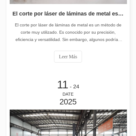
2025-11-20
Eliminación de pintura con láser, debe elegir la mejor forma de eliminar la pintura
El corte por láser de láminas de metal es un método de corte muy utilizado.
En el campo del tratamiento y restauración de superficies, la elimi
El corte por láser de láminas de metal es un método de
corte muy utilizado. Es conocido por su precisión,
eficiencia y versatilidad. Sin embargo, algunos podrían
decir que el corte por láser tiene sus 'defectos'. En este
artículo, exploraremos estos 'defectos' de una manera
Leer Más
única, destacando lo que hace que el corte por láser sea
tan efectivo.
11
- 24
DATE
2025
2025-11-11
¿Cuánto cuesta una cortadora láser? ¿Cómo elegir la mejor?
Las máquinas de corte por láser son una herramienta fundamental e