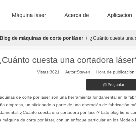
Máquina láser
Acerca de
Aplicacion
 F-BS Cama única encerrada 
 F-EA Económico 
 Corte de acero F-PL 
 F-mi mini 
 FB básico 
 Producción FC-B Fed de bobina 
Blog de máquinas de corte por láser
/
¿Cuánto cuesta una c
¿Cuánto cuesta una cortadora láser
Vistas:
3621
Autor:Steven Hora de publicación
Preguntar
alientes de las máquinas de marcado láser en la fabricación moderna y
quinas de corte por láser son una herramienta fundamental en la fabr
a empresa, un aficionado o parte de una operación de fabricación má
damental. ¿Cuánto cuesta una cortadora por láser? Este blog tiene como
 máquina de corte por láser, con un enfoque particular en los Modelo l