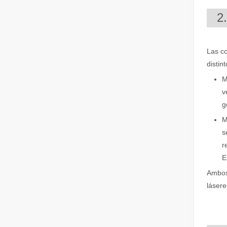
2
Las co
distin
M
v
g
¿Qué es el corte por láser de tubos?
M
El corte por láser de tubos es una tecnología clave en l
s
r
E
Ambos 
lásere