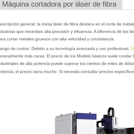
. Máquina cortadora por láser de fibra
e se utiliza ampliamente en la fabricación de metales. Puede cortar una
escripción general: la mesa láser de fibra destaca en el corte de meta
ndustrias que necesitan alta precisión y eficiencia. A diferencia de los 
ara cortar metales gruesos con alta velocidad y consistencia.
l
ango de costos: Debido a su tecnología avanzada y uso profesional,
eneralmente más caras. El precio de los Modelo básicos suele rondar l
ndustriales de alta potencia puede superar los cientos de miles de dól
otencia, el precio varía mucho. Si necesita consultar precios específic
rte muy utilizado. Es conocido por su precisión, eficiencia y versatili