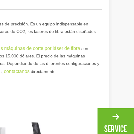
 amplia gama de materiales con alta precisión y bajo desperdicio. En e
les de precisión. Es un equipo indispensable en
láseres de CO2, los láseres de fibra están diseñados
as máquinas de corte por láser de fibra
son
os 15.000 dólares. El precio de las máquinas
ares. Dependiendo de las diferentes configuraciones y
contactanos
os,
directamente.
dad. Sin embargo, algunos podrían decir que el corte por láser tiene su