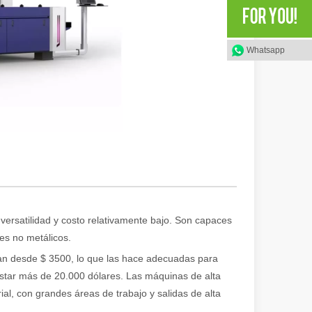
Whatsapp
 ofrece importantes ventajas sobre los métodos de soldadura tradiciona
versatilidad y costo relativamente bajo. Son capaces
o láser enfocado de alta potencia para cortar material en formas y dise
es no metálicos.
an desde $ 3500, lo que las hace adecuadas para
tar más de 20.000 dólares. Las máquinas de alta
al, con grandes áreas de trabajo y salidas de alta