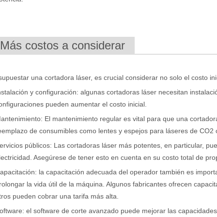
.Más costos a considerar
, la eliminación de pintura con láser es una tecnología líder. Este mét
supuestar una cortadora láser, es crucial considerar no solo el costo in
nstalación y configuración: algunas cortadoras láser necesitan instalaci
onfiguraciones pueden aumentar el costo inicial.
antenimiento: El mantenimiento regular es vital para que una cortadora
eemplazo de consumibles como lentes y espejos para láseres de CO2 o 
ervicios públicos: Las cortadoras láser más potentes, en particular, p
lectricidad. Asegúrese de tener esto en cuenta en su costo total de pro
apacitación: la capacitación adecuada del operador también es import
rolongar la vida útil de la máquina. Algunos fabricantes ofrecen capaci
damental en la fabricación moderna. Si usted es propietario de una pe
tros pueden cobrar una tarifa más alta.
oftware: el software de corte avanzado puede mejorar las capacidades