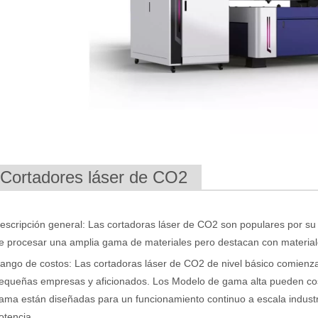
na con su precisión y eficiencia superiores. Esta avanzada tecnología
.Cortadores láser de CO2
escripción general: Las cortadoras láser de CO2 son populares por su 
cia, el corte por láser es un proceso de fabricación que utiliza un ray
e procesar una amplia gama de materiales pero destacan con material
ango de costos: Las cortadoras láser de CO2 de nivel básico comienz
equeñas empresas y aficionados. Los Modelo de gama alta pueden cos
ama están diseñadas para un funcionamiento continuo a escala industri
otencia.