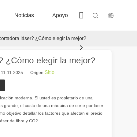
Noticias
Apoyo
Contáctenos
 FE-BS Precisión cerrada 
 Producción de bobina FC-BS 
 Intercambio versátil de Fe-EA 
 F-gr grandes tamaño 
ortadora láser? ¿Cómo elegir la mejor?
? ¿Cómo elegir la mejor?
Sitio
: 11-11-2025 Origen:
 el paisaje industrial, las máquinas de marcado láser han surgido como
icación moderna. Si usted es propietario de una
s grande, el costo de una máquina de corte por láser
 objetivo detallar los factores que afectan el precio
áser de fibra y CO2.