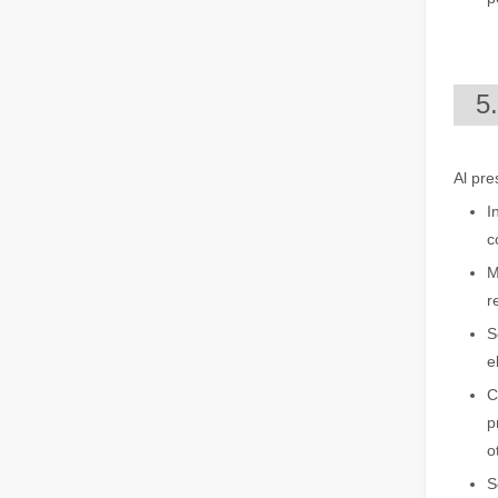
5
Eliminación de pintura con láser, debe elegir la mejor forma de eliminar la pintura
En el campo del tratamiento y restauración de superficies
Al pre
I
c
M
r
S
e
C
¿Cuánto cuesta una cortadora láser? ¿Cómo elegir la mejor?
p
Las máquinas de corte por láser son una herramienta fun
o
S