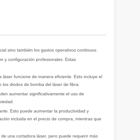
odo proporciona una solución de alta tecnología para la eliminación de 
icial sino también los gastos operativos continuos:
ón y configuración profesionales. Estas
 láser funcione de manera eficiente. Esto incluye el
los diodos de bomba del láser de fibra.
ueden aumentar significativamente el uso de
piedad.
ante. Esto puede aumentar la productividad y
tación incluida en el precio de compra, mientras que
queña empresa, un aficionado o parte de una operación de fabricación 
 de una cortadora láser, pero puede requerir más