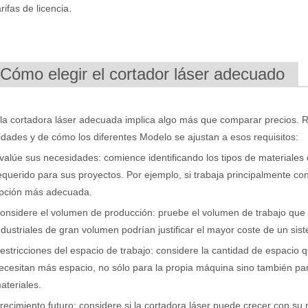
arifas de licencia.
.Cómo elegir el cortador láser adecuado
 la cortadora láser adecuada implica algo más que comparar precios. 
y la eficiencia son de suma importancia. El dispositivo de soldadura lá
dades y de cómo los diferentes Modelo se ajustan a esos requisitos:
valúe sus necesidades: comience identificando los tipos de materiales 
equerido para sus proyectos. Por ejemplo, si trabaja principalmente con
pción más adecuada.
onsidere el volumen de producción: pruebe el volumen de trabajo que d
ndustriales de gran volumen podrían justificar el mayor coste de un sis
estricciones del espacio de trabajo: considere la cantidad de espacio
ecesitan más espacio, no sólo para la propia máquina sino también pa
ateriales.
s para visitar nuestra fábrica y presenciar la magia de la tecnología d
recimiento futuro: considere si la cortadora láser puede crecer con su n