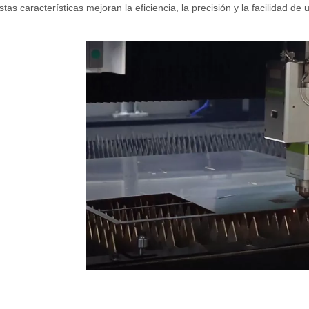
stas características mejoran la eficiencia, la precisión y la facilidad 
og, adaptada a una audiencia internacional manteniendo el tono profes
r de fibra están revolucionando la fabricación de tuberías En el mundo 