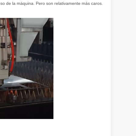
de uso de la máquina. Pero son relativamente más caros.
ional e inspirador del original. Shining Across the Pacific: How Our L
en rápida evolución de la fabricación de metales, la eficiencia y la pre