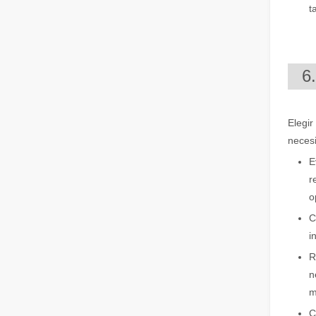
t
6
¿Es caro el dispositivo de soldadura láser? ¿Cómo comprar uno rentable?
Elegir
En la fabricación y la ingeniería modernas, la precisión 
necesi
E
r
o
C
i
R
n
¡Nuestros socios internacionales viajaron miles de kilómetros para visitar nuestra fábrica y presenciar la magia de la tecnología de corte por láser!
m
¡Nuestros socios internacionales viajaron miles de milla
C