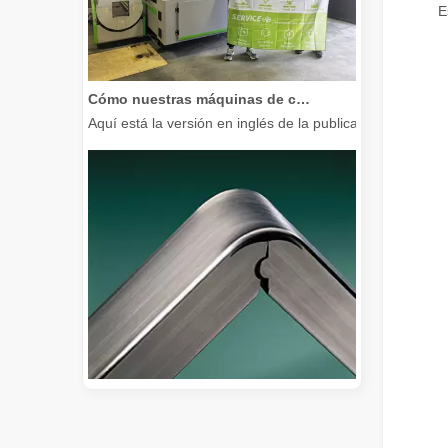
E
Cómo nuestras máquinas de corte por láser están fortaleciendo la fabricación mexicana
Aquí está la versión en inglés de la publicación del bl
Guía 2026: Cómo las máquinas cortadoras de tubos por láser de fibra están revolucionando la fabricación de tuberías
Guía 2026: Cómo las máquinas cortadoras de tubos por láse