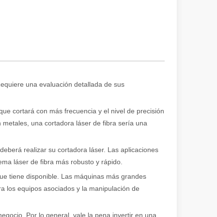
Requiere una evaluación detallada de sus
ser destaca como la piedra angular de los procesos de unión de alta cal
que cortará con más frecuencia y el nivel de precisión
 metales, una cortadora láser de fibra sería una
eberá realizar su cortadora láser. Las aplicaciones
tema láser de fibra más robusto y rápido.
 que tiene disponible. Las máquinas más grandes
ra los equipos asociados y la manipulación de
e corte por láser! Recientemente, un equipo de clientes internacionales
egocio. Por lo general, vale la pena invertir en una