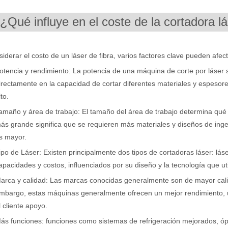
.¿Qué influye en el coste de la cortadora l
siderar el costo de un láser de fibra, varios factores clave pueden afect
otencia y rendimiento: La potencia de una máquina de corte por láser s
irectamente en la capacidad de cortar diferentes materiales y espesor
lto.
amaño y área de trabajo: El tamaño del área de trabajo determina qué
ás grande significa que se requieren más materiales y diseños de ingen
s mayor.
ipo de Láser: Existen principalmente dos tipos de cortadoras láser: lás
apacidades y costos, influenciados por su diseño y la tecnología que uti
arca y calidad: Las marcas conocidas generalmente son de mayor calida
mbargo, estas máquinas generalmente ofrecen un mejor rendimiento, un
l cliente apoyo.
ás funciones: funciones como sistemas de refrigeración mejorados, óp