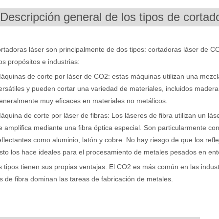
.Descripción general de los tipos de cortad
rtadoras láser son principalmente de dos tipos: cortadoras láser de CO
tos propósitos e industrias:
áquinas de corte por láser de CO2: estas máquinas utilizan una mezcl
ersátiles y pueden cortar una variedad de materiales, incluidos madera, 
eneralmente muy eficaces en materiales no metálicos.
áquina de corte por láser de fibras: Los láseres de fibra utilizan un lá
a industria manufacturera en rápido desarrollo. Puede procesar una var
e amplifica mediante una fibra óptica especial. Son particularmente con
eflectantes como aluminio, latón y cobre. No hay riesgo de que los ref
sto los hace ideales para el procesamiento de metales pesados ​​en ento
tipos tienen sus propias ventajas. El CO2 es más común en las industr
s de fibra dominan las tareas de fabricación de metales.