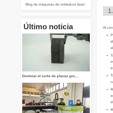
Blog de máquinas de soldadura láser
1
Revolucione el corte de tubos: cómo las máquinas cortadoras de tubos por láser transforman la fabricación
Último noticia
Al con
P
d
a
T
m
e
Dominar el corte de placas gruesas: cómo las máquinas de corte por láser de fibra revolucionan la fabricación
T
c
M
e
e
M