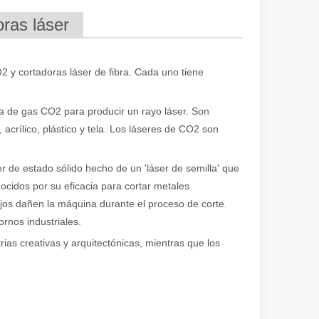
oras láser
2 y cortadoras láser de fibra. Cada uno tiene
a de gas CO2 para producir un rayo láser. Son
acrílico, plástico y tela. Los láseres de CO2 son
ser de estado sólido hecho de un 'láser de semilla' que
iedad de tubos metálicos con alta precisión y eficiencia. Esta publicac
ocidos por su eficacia para cortar metales
lejos dañen la máquina durante el proceso de corte.
rnos industriales.
ias creativas y arquitectónicas, mientras que los