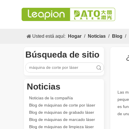
Usted está aquí:
Hogar
/
Noticias
/
Blog
/
Búsqueda de sitio
Búsqueda
Los versátiles Aplicacion y las características sobresalientes de las máquinas de marcado láser
Noticias
Las versátiles Aplicacion S y las características sobres
Las má
Noticias de la compañía
pequeñ
Blog de máquinas de corte por láser
es fun
Blog de máquinas de grabado láser
de una
Blog de máquinas de marcado láser
Blog de máquinas de limpieza láser