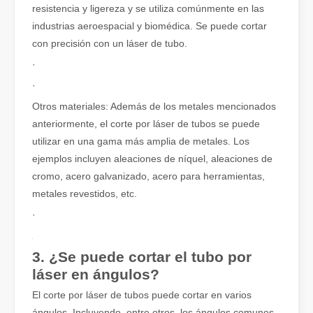
¿Qué es el corte por láser? La ciencia del corte En esencia, el co
resistencia y ligereza y se utiliza comúnmente en las
industrias aeroespacial y biomédica. Se puede cortar
con precisión con un láser de tubo.
·
·
Otros materiales: Además de los metales mencionados
anteriormente, el corte por láser de tubos se puede
utilizar en una gama más amplia de metales. Los
ejemplos incluyen aleaciones de níquel, aleaciones de
cromo, acero galvanizado, acero para herramientas,
metales revestidos, etc.
·
Eliminación de pintura con láser, debe elegir la mejor forma de eliminar la pintura
En el campo del tratamiento y restauración de superficies, la elimi
3. ¿Se puede cortar el tubo por
láser en ángulos?
El corte por láser de tubos puede cortar en varios
ángulos. Incluyendo, entre otros, los ángulos comunes