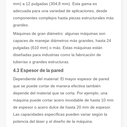
mm) a 12 pulgadas (304,8 mm). Esta gama es
adecuada para una variedad de aplicaciones, desde
componentes complejos hasta piezas estructurales más
grandes.
Máquinas de gran diámetro: algunas máquinas son
capaces de manejar diámetros más grandes, hasta 24
pulgadas (610 mm) o más. Estas máquinas están
diseñadas para industrias como la fabricación de
tuberías o grandes estructuras.
4.3 Espesor de la pared
El team building de Leapion Red Leaf Valley ha llegado a una conclusión exitosa
Dependiente del material: El mayor espesor de pared
Saliendo del ajetreo y el bullicio, nos embarcamos en un viaje pa
que se puede cortar de manera efectiva también
depende del material que se corta. Por ejemplo, una
máquina puede cortar acero inoxidable de hasta 10 mm
de espesor o acero dulce de hasta 20 mm de espesor.
Las capacidades específicas pueden variar según la
potencia del láser y el diseño de la máquina.