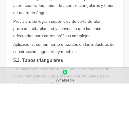
acero cuadrados, tubos de acero rectangulares y tubos
La exposición de Sri Lanka está llena de actividad
de acero en ángulo.
El primer día de la exposición, el flujo de visitantes a la entrada
Precisión: Se logran superficies de corte de alta
precisión, alta planitud y suaves, lo que las hace
adecuadas para cortes gráficos complejos.
Aplicacions: comúnmente utilizados en las industrias de
construcción, ingeniería y muebles.
5.3. Tubos triangulares
Capacidades: El cortador de tubos láser puede cortar
tubos triangulares, que a menudo se requieren para
Whatsapp
aplicaciones especializadas.
Métodos: normalmente se corta utilizando modos de
corte de ángulo fijo, lo que garantiza resultados
Los peligros de soldadura explicaban: cómo la soldadura por láser minimiza los riesgos
precisos.
La soldadura es un proceso esencial en muchas industrias, pero vi
Aplicacions: Adecuado para industrias como la
fabricación de puertas y ventanas y accesorios de