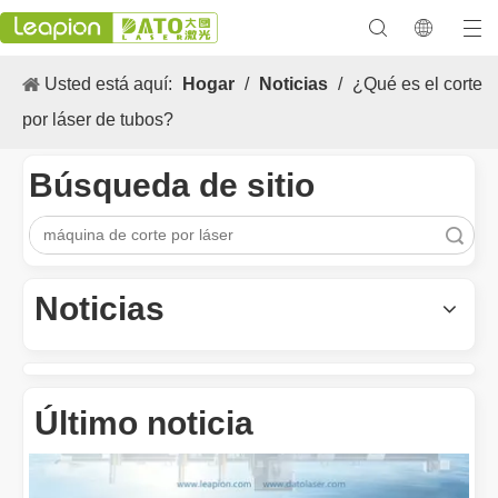
Usted está aquí:
Hogar
/
Noticias
/
¿Qué es el corte
por láser de tubos?
Búsqueda de sitio
Los versátiles Aplicacion y las características sobresalientes de las máquinas de marcado láser
Las versátiles Aplicacion S y las características sobresalientes 
Búsqueda
Noticias
Último noticia