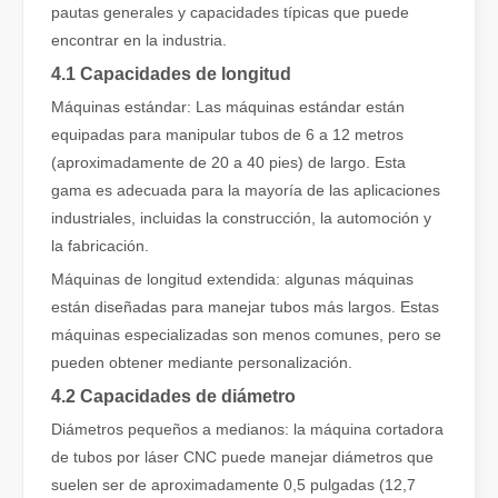
pautas generales y capacidades típicas que puede
encontrar en la industria.
4.1 Capacidades de longitud
¿Es caro el dispositivo de soldadura láser? ¿Cómo comprar uno rentable?
Máquinas estándar: Las máquinas estándar están
En la fabricación y la ingeniería modernas, la precisión y la efic
equipadas para manipular tubos de 6 a 12 metros
(aproximadamente de 20 a 40 pies) de largo. Esta
gama es adecuada para la mayoría de las aplicaciones
industriales, incluidas la construcción, la automoción y
la fabricación.
Máquinas de longitud extendida: algunas máquinas
están diseñadas para manejar tubos más largos. Estas
máquinas especializadas son menos comunes, pero se
pueden obtener mediante personalización.
4.2 Capacidades de diámetro
Diámetros pequeños a medianos: la máquina cortadora
de tubos por láser CNC puede manejar diámetros que
¡Nuestros socios internacionales viajaron miles de kilómetros para visitar nuestra fábrica y presenciar la magia de la tecnología de corte por láser!
suelen ser de aproximadamente 0,5 pulgadas (12,7
¡Nuestros socios internacionales viajaron miles de millas para vis