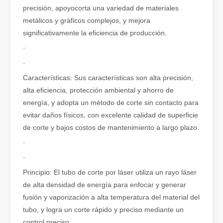
precisión, apoyocorta una variedad de materiales
El corte por láser de tubos es una tecnología clave en la industri
metálicos y gráficos complejos, y mejora
significativamente la eficiencia de producción.
·
·
Características: Sus características son alta precisión,
alta eficiencia, protección ambiental y ahorro de
energía, y adopta un método de corte sin contacto para
evitar daños físicos, con excelente calidad de superficie
de corte y bajos costos de mantenimiento a largo plazo.
·
·
Cómo elegir su compañero de trabajo: máquina de corte por láser
Principio: El tubo de corte por láser utiliza un rayo láser
El corte de metal por láser es un método de precisión que se utili
de alta densidad de energía para enfocar y generar
fusión y vaporización a alta temperatura del material del
tubo, y logra un corte rápido y preciso mediante un
control preciso.