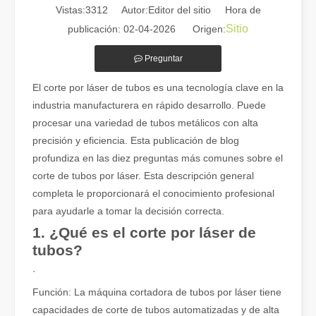
Vistas:
3312
Autor:Editor del sitio Hora de
Sitio
publicación: 02-04-2026 Origen:
Preguntar
Guía 2026: Cómo las máquinas cortadoras de tubos por láser de fibra están revolucionando la fabricación de tuberías
El corte por láser de tubos es una tecnología clave en la
Guía 2026: Cómo las máquinas cortadoras de tubos por láser de fibra
industria manufacturera en rápido desarrollo. Puede
procesar una variedad de tubos metálicos con alta
precisión y eficiencia. Esta publicación de blog
profundiza en las diez preguntas más comunes sobre el
corte de tubos por láser. Esta descripción general
completa le proporcionará el conocimiento profesional
para ayudarle a tomar la decisión correcta.
1. ¿Qué es el corte por láser de
tubos?
·
Función: La máquina cortadora de tubos por láser tiene
capacidades de corte de tubos automatizadas y de alta
¿Qué es el corte por láser de tubos?