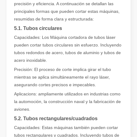
precisión y eficiencia. A continuación se detallan las
principales formas que pueden cortar estas máquinas,
resumidas de forma clara y estructurada:
¡Damos la bienvenida al Sr. Peter Medgyessy, ex primer ministro de Hungría, y su delegación a Datu Laser!
5.1. Tubos circulares
¡Damos la bienvenida al Sr. Peter Medgyessy, ex primer ministro d
Capacidades: Los Máquina cortadora de tubos láser
pueden cortar tubos circulares sin esfuerzo. Incluyendo
tubos redondos de acero, tubos de aluminio y tubos de
acero inoxidable.
Precisión: El proceso de corte implica girar el tubo
mientras se aplica simultáneamente el rayo láser,
asegurando cortes precisos e impecables.
Aplicacions: ampliamente utilizados en industrias como
la automoción, la construcción naval y la fabricación de
aviones.
5.2. Tubos rectangulares/cuadrados
Capacidades: Estas máquinas también pueden cortar
tubos rectangulares y cuadrados. Incluyendo tubos de