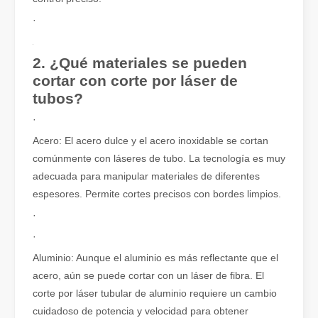
·
2. ¿Qué materiales se pueden
cortar con corte por láser de
tubos?
·
Acero: El acero dulce y el acero inoxidable se cortan
El corte por láser de láminas de metal es un método de corte muy utilizado.
comúnmente con láseres de tubo. La tecnología es muy
El corte por láser de láminas de metal es un método de corte muy ut
adecuada para manipular materiales de diferentes
espesores. Permite cortes precisos con bordes limpios.
·
·
Aluminio: Aunque el aluminio es más reflectante que el
acero, aún se puede cortar con un láser de fibra. El
corte por láser tubular de aluminio requiere un cambio
cuidadoso de potencia y velocidad para obtener