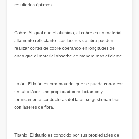
resultados óptimos.
·
·
¿Es una buena elección? ¿Qué tan fuerte es la soldadura láser?
Cobre: Al igual que el aluminio, el cobre es un material
La soldadura láser ha revolucionado la fabricación moderna con su
altamente reflectante. Los láseres de fibra pueden
realizar cortes de cobre operando en longitudes de
onda que el material absorbe de manera más eficiente.
·
·
Latón: El latón es otro material que se puede cortar con
un tubo láser. Las propiedades reflectantes y
térmicamente conductoras del latón se gestionan bien
con láseres de fibra.
·
·
¿Qué es el corte por láser? La ciencia de la rebanada
Titanio: El titanio es conocido por sus propiedades de