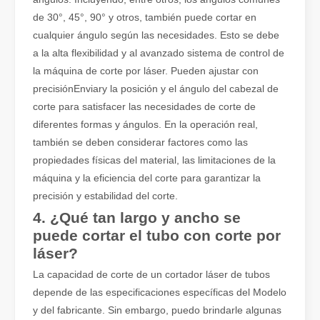
de 30°, 45°, 90° y otros, también puede cortar en
cualquier ángulo según las necesidades. Esto se debe
a la alta flexibilidad y al avanzado sistema de control de
la máquina de corte por láser. Pueden ajustar con
precisiónEnviary la posición y el ángulo del cabezal de
corte para satisfacer las necesidades de corte de
diferentes formas y ángulos. En la operación real,
también se deben considerar factores como las
¿Cuánto cuesta una cortadora láser? ¿Cómo elegir la mejor?
propiedades físicas del material, las limitaciones de la
Las máquinas de corte por láser son una herramienta fundamental e
máquina y la eficiencia del corte para garantizar la
precisión y estabilidad del corte.
4. ¿Qué tan largo y ancho se
puede cortar el tubo con corte por
láser?
La capacidad de corte de un cortador láser de tubos
depende de las especificaciones específicas del Modelo
y del fabricante. Sin embargo, puedo brindarle algunas