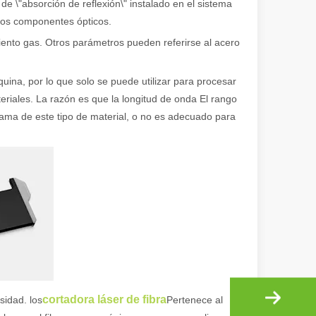
de \"absorción de reflexión\" instalado en el sistema
á los componentes ópticos.
iento gas. Otros parámetros pueden referirse al acero
uina, por lo que solo se puede utilizar para procesar
eriales. La razón es que la longitud de onda El rango
ional e inspirador del original. Shining Across the Pacific: How Our L
 gama de este tipo de material, o no es adecuado para
cortadora láser de fibra
sidad. los
Pertenece al