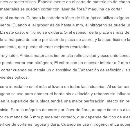
ntes caracteristicas. Especialmente en el corte de materiales de chapa
ateriales se pueden cortar con láser de fibra? maquina de cortar
ro al carbono. Cuando la cortadora láser de fibra óptica utiliza oxígen
mente. Cuando el el grosor es de hasta 4 mm, el nitrógeno se puede 
 En este caso, el filo no se oxidará. Si el espesor de la placa es más de
de la máquina de corte por láser de placa de acero, y la superficie de l
samiento, que puede obtener mejores resultados.
re y latón. Ambos materiales tienen alta reflectividad y excelente conduc
puede cortar con nitrógeno; El cobre con un espesor inferior a 2 mm s
cortar cuando se instala un dispositivo de \"absorción de reflexión\" sist
nentes ópticos.
acero inoxidable es el más utilizado en todas las industrias. Al cortar ac
rógeno se usa para obtener el borde sin oxidación y rebabas sin influenc
 en la superficie de la placa tendrá una mejor perforación. efecto sin r
minio. Para la máquina de corte por láser de fibra, aunque tiene un alto
r de menos de 6 mm puede ser cortado, que depende del tipo de aleaci
erficie de corte es rugosa y dura. Cuando se usa nitrógeno, el La superfi