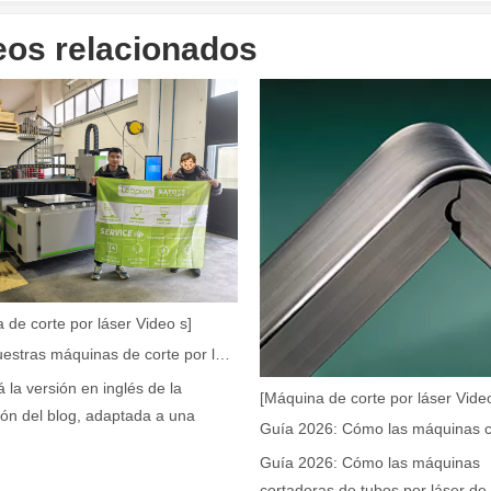
eos relacionados
e se utiliza ampliamente en la fabricación de metales. Puede cortar una
 de corte por láser Video s]
Cómo nuestras máquinas de corte por láser están fortaleciendo la fabricación mexicana
rte muy utilizado. Es conocido por su precisión, eficiencia y versatili
á la versión en inglés de la
[Máquina de corte por láser Video
ión del blog, adaptada a una
Guía 2026: Cómo las máquinas
cortadoras de tubos por láser de 