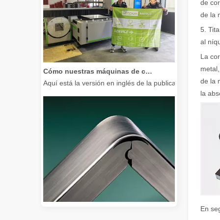
de cor
de la 
5. Tit
al níq
La cor
Cómo nuestras máquinas de corte por láser están fortaleciendo la fabricación mexicana
metal,
Aquí está la versión en inglés de la publicación del bl
de la 
la abs
En seg