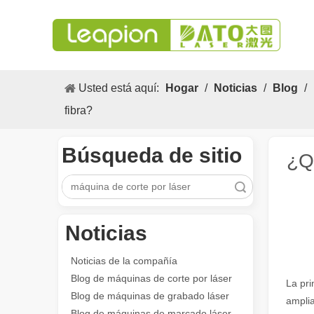
Usted está aquí:
Hogar
/
Noticias
/
Blog
/
fibra?
Búsqueda de sitio
¿Q
Búsqueda
Noticias
Los versátiles Aplicacion y las características sobresalientes de las máquinas de marcado láser
Las versátiles Aplicacion S y las características sobres
Noticias de la compañía
Blog de máquinas de corte por láser
La pri
Blog de máquinas de grabado láser
amplia
Blog de máquinas de marcado láser