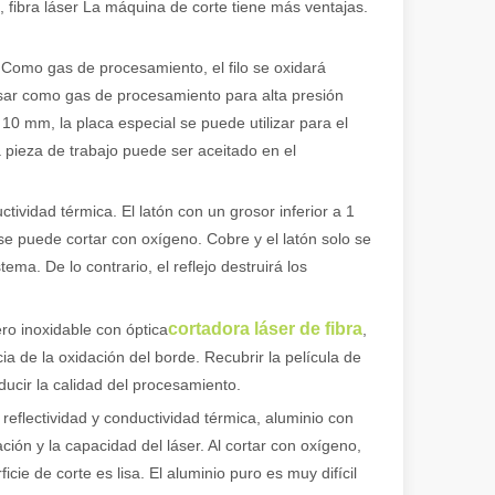
, fibra láser La máquina de corte tiene más ventajas.
o Como gas de procesamiento, el filo se oxidará
usar como gas de procesamiento para alta presión
 10 mm, la placa especial se puede utilizar para el
a pieza de trabajo puede ser aceitado en el
tividad térmica. El latón con un grosor inferior a 1
e puede cortar con oxígeno. Cobre y el latón solo se
ema. De lo contrario, el reflejo destruirá los
cortadora láser de fibra
ero inoxidable con óptica
,
ia de la oxidación del borde. Recubrir la película de
educir la calidad del procesamiento.
 reflectividad y conductividad térmica, aluminio con
ón y la capacidad del láser. Al cortar con oxígeno,
cie de corte es lisa. El aluminio puro es muy difícil