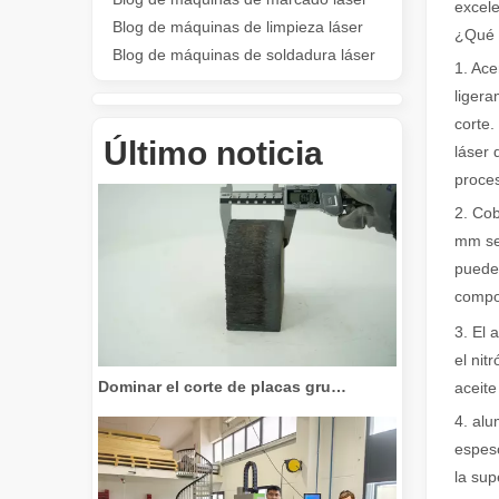
excele
Blog de máquinas de limpieza láser
¿Qué m
Blog de máquinas de soldadura láser
1. Ace
ligera
Revolucione el corte de tubos: cómo las máquinas cortadoras de tubos por láser transforman la fabricación
corte.
Último noticia
láser 
proce
2. Cob
mm se 
puede 
compo
3. El 
el nit
Dominar el corte de placas gruesas: cómo las máquinas de corte por láser de fibra revolucionan la fabricación
aceite
4. alu
espeso
la sup