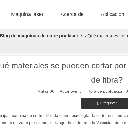
Máquina láser
Acerca de
Aplicacion
 F-BS Cama única encerrada 
 F-EA Económico 
 Corte de acero F-PL 
 F-mi mini 
 FB básico 
 Producción FC-B Fed de bobina 
Blog de máquinas de corte por láser
/
¿Qué materiales se p
ué materiales se pueden cortar por 
de fibra?
Vistas:
36
Autor:oye tú Hora de publicación: 
alientes de las máquinas de marcado láser en la fabricación moderna y
Preguntar
ncipal máquina de corte utilizada como tecnología de corte en el merc
mente utilizado por su amplio rango de corte, rápido Velocidad de cort