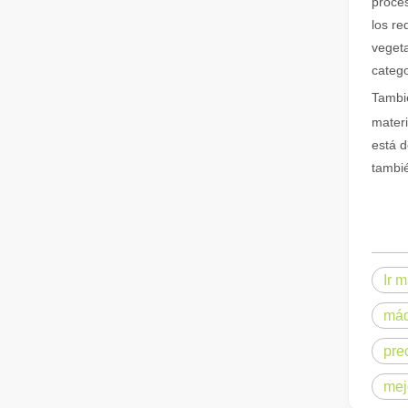
proces
Guía 2026: Cómo las máquinas cortadoras de tubos por láser de fibra están revolucionando la fabricación de tuberías
los re
Guía 2026: Cómo las máquinas cortadoras de tubos por láse
vegeta
catego
Tambié
materi
está d
tambié
¿Qué es el corte por láser de tubos?
El corte por láser de tubos es una tecnología clave en l
Ir 
máq
pre
mej