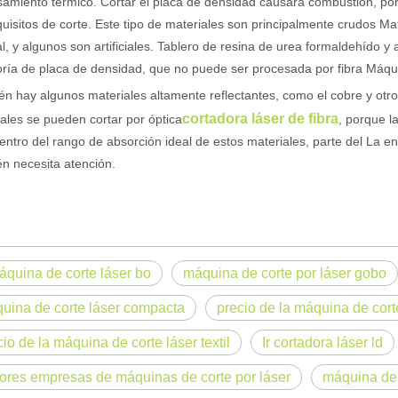
amiento térmico. Cortar el placa de densidad causará combustión, por 
quisitos de corte. Este tipo de materiales son principalmente crudos Mat
r de fibra están revolucionando la fabricación de tuberías En el mundo 
l, y algunos son artificiales. Tablero de resina de urea formaldehído y
ría de placa de densidad, que no puede ser procesada por fibra Máquin
n hay algunos materiales altamente reflectantes, como el cobre y otro
cortadora láser de fibra
ales se pueden cortar por óptica
, porque l
entro del rango de absorción ideal de estos materiales, parte del La en
n necesita atención.
a industria manufacturera en rápido desarrollo. Puede procesar una var
máquina de corte láser bo
máquina de corte por láser gobo
uina de corte láser compacta
precio de la máquina de corte
cio de la máquina de corte láser textil
Ir cortadora láser ld
ores empresas de máquinas de corte por láser
máquina de 