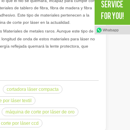
lo que el filo se quemará, incapaz para cumplir con
eriales de tablero de fibra, fibra de madera y fibra
en rápida evolución de la fabricación de metales, la eficiencia y la pre
 adhesivo. Este tipo de materiales pertenecen a la
a de corte por láser en la actualidad.
Whatsapp
s Materiales de metales raros. Aunque este tipo de
a longitud de onda de estos materiales para láser no
ergía reflejada quemará la lente protectora, que
iedad de tubos metálicos con alta precisión y eficiencia. Esta publicac
cortadora láser compacta
 por láser textil
máquina de corte por láser de oro
corte por láser ccd