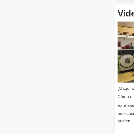
Vid
Cómo elegir su compañero de trabajo: máquina de corte por láser
El corte de metal por láser es un método de precisión qu
[Máquina
El corte por láser de láminas de metal es un método de corte muy utilizado.
El corte por láser de láminas de metal es un método de co
Aquí est
publicac
audien...