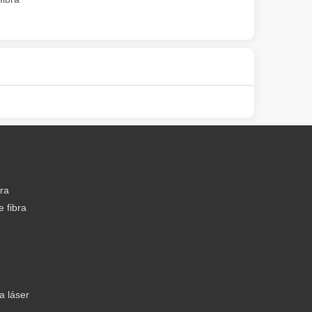
 ofrece importantes ventajas sobre los métodos de soldadura tradiciona
bra
 fibra
o láser enfocado de alta potencia para cortar material en formas y dise
a láser