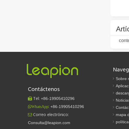
Artí
¿Es una buena elección? ¿Qué tan fuerte es la soldadura láser?
La soldadura láser ha revolucionado la fabricación moder
cont
Naveg
Sobre 
Aplicac
Contáctenos
descar
Tel:
+86-
19905410296

Noticia
¿Qué es el corte por láser? La ciencia de la rebanada
:
+86-19905410296
WhatsApp
Contác
¿Qué es el corte por láser? La ciencia del corte En esen
Correo electrónico:
mapa de

polític
Consulta@leapion.com