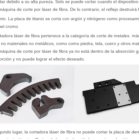
tar debido a su alta pureza. Solo se puede cortar cuando el dispositivo 
máquina de corte por láser de fibra. De lo contrario, el reflejo destruir
anio. La placa de titanio se corta con argón y nitrógeno como procesam
uel cromo.
tadora láser de fibra pertenece a la categoría de corte de metales. máq
 no materiales no metálicos, como como piedra, tela, cuero y otros mat
og, adaptada a una audiencia internacional manteniendo el tono profes
máquina de corte por láser de fibra ya no está dentro de la absorción
orción y no puede lograr el efecto deseado.
undo lugar, la cortadora láser de fibra no puede cortar la placa de den