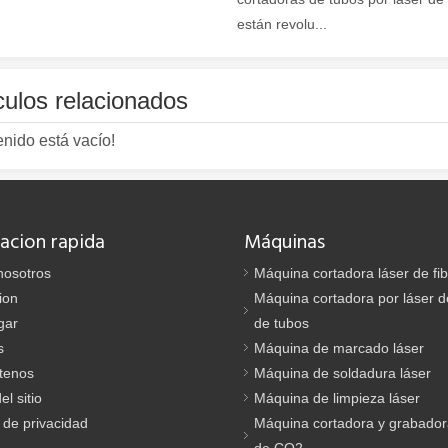
están revolu...
culos relacionados
na con su precisión y eficiencia superiores. Esta avanzada tecnología
enido está vacío!
acion rapida
Máquinas
nosotros
Máquina cortadora láser de fi
ion
Máquina cortadora por láser de
gar
de tubos
s
Máquina de marcado láser
tenos
Máquina de soldadura láser
cia, el corte por láser es un proceso de fabricación que utiliza un ray
l sitio
Máquina de limpieza láser
a de privacidad
Máquina cortadora y grabador
de CO2