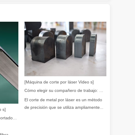
 amplia gama de materiales con alta precisión y bajo desperdicio. En e
[Máquina de corte por láser Video s]
Cómo elegir su compañero de trabajo: máquina de corte por láser
El corte de metal por láser es un método
dad. Sin embargo, algunos podrían decir que el corte por láser tiene su
de precisión que se utiliza ampliamente...
 s]
Guía 2026: Cómo las máquinas cortadoras de tubos por láser de fibra están revolucionando la fabricación de tuberías
fibra