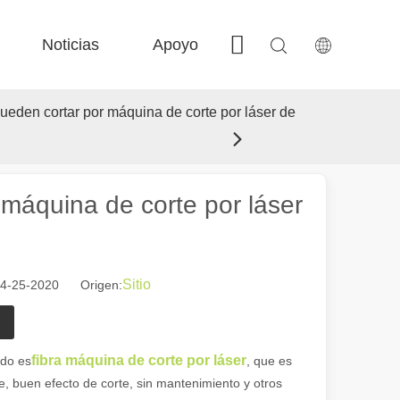
Noticias
Apoyo
Contáctenos
 FE-BS Precisión cerrada 
 Producción de bobina FC-BS 
 Intercambio versátil de Fe-EA 
 F-gr grandes tamaño 
ueden cortar por máquina de corte por láser de
máquina de corte por láser
Sitio
04-25-2020 Origen:
 el paisaje industrial, las máquinas de marcado láser han surgido como
fibra máquina de corte por láser
ado es
, que es
e, buen efecto de corte, sin mantenimiento y otros