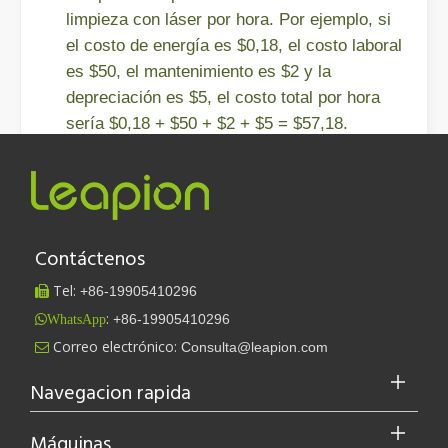
limpieza con láser por hora. Por ejemplo, si
el costo de energía es $0,18, el costo laboral
es $50, el mantenimiento es $2 y la
depreciación es $5, el costo total por hora
sería $0,18 + $50 + $2 + $5 = $57,18.
Al comprender estos cálculos, las empresas
pueden estimar con mayor precisión sus
gastos y determinar la rentabilidad de la
Contáctenos
limpieza láser para sus necesidades
específicas. En general, el coste por hora de la
Tel:
+86-
19905410296

limpieza con láser suele oscilar entre 40 y 140
:
+86-19905410296
WhatsApp
Leapion actualmente exhibe sus equipos láser en el stand 18.1E12 de la Feria de Cantón.
€/hora. Esto varía según el Modelo, el estado
Correo electrónico:
Consulta@leapion.com

Leapion actualmente exhibe sus equipos láser en el stand 18.1E12 
del láser que se está ejecutando y el rango de
Navegacion rapida
tiempo de limpieza.
Máquinas