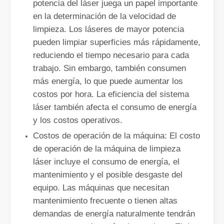
potencia del láser juega un papel importante
Cómo elegir su compañero de trabajo: máquina de corte por láser
en la determinación de la velocidad de
El corte de metal por láser es un método de precisión que se utili
limpieza. Los láseres de mayor potencia
pueden limpiar superficies más rápidamente,
reduciendo el tiempo necesario para cada
trabajo. Sin embargo, también consumen
más energía, lo que puede aumentar los
costos por hora. La eficiencia del sistema
láser también afecta el consumo de energía
y los costos operativos.
Costos de operación de la máquina: El costo
de operación de la máquina de limpieza
láser incluye el consumo de energía, el
mantenimiento y el posible desgaste del
El corte por láser de láminas de metal es un método de corte muy utilizado.
equipo. Las máquinas que necesitan
El corte por láser de láminas de metal es un método de corte muy ut
mantenimiento frecuente o tienen altas
demandas de energía naturalmente tendrán