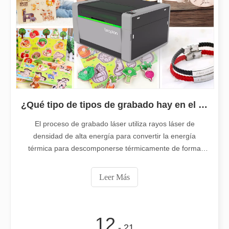
¡Nuestros socios internacionales viajaron miles de kilómetros para visitar nuestra fábrica y presenciar la magia de la tecnología de corte por láser!
¡Nuestros socios internacionales viajaron miles de millas para vis
¿Qué tipo de tipos de grabado hay en el proceso de grabado láser?
El proceso de grabado láser utiliza rayos láser de
densidad de alta energía para convertir la energía
térmica para descomponerse térmicamente de forma
El team building de Leapion Red Leaf Valley ha llegado a una conclusión exitosa
instantánea y carbonizar el material, eliminando así la
Saliendo del ajetreo y el bullicio, nos embarcamos en un viaje pa
parte del material. Las máquinas de grabado con láser se
Leer Más
utilizan generalmente para cortar y grabar materiales, y
también son ampliamente
12
- 21