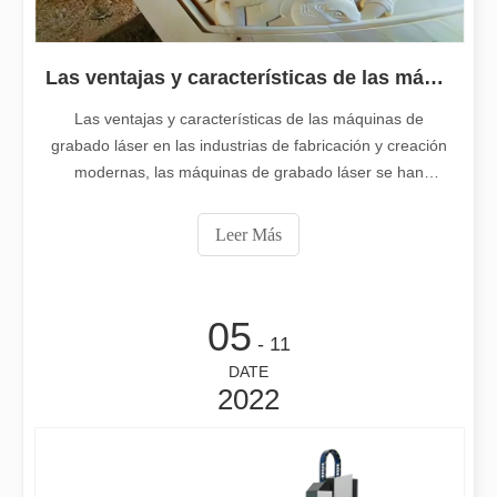
Las ventajas y características de las máquinas de grabado láser
Las ventajas y características de las máquinas de
grabado láser en las industrias de fabricación y creación
modernas, las máquinas de grabado láser se han
convertido en una herramienta revolucionaria, que ofrece
una amplia gama de aplicaciones y ventajas notables
Leer Más
sobre los métodos de grabado tradicionales. Esta
El corte por láser de láminas de metal es un método de corte muy utilizado.
publicación de blog desarrollará int
El corte por láser de láminas de metal es un método de corte muy ut
05
- 11
DATE
2022