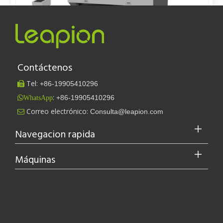
Máquinas de limpieza con láser: destacarse con ventajas claras sobre las máquinas de limpieza tradicionales
Máquinas de limpieza con láser: destacando con claras ventajas sob
Cómo ajustar la ruta de luz de la máquina grabado con láser CO2
La máquina de grabado con láser CO2 es adecuada para
procesar materiales más metálicos, tiene un alto grado
de integración y es barato, y se ha utilizado ampliamente
en varias industrias. El ajuste de la ruta óptica de la
máquina de grabado con láser de CO2, así como el
Leer Más
ajuste del tubo láser un
Los versátiles Aplicacion y las características sobresalientes de las máquinas de marcado láser