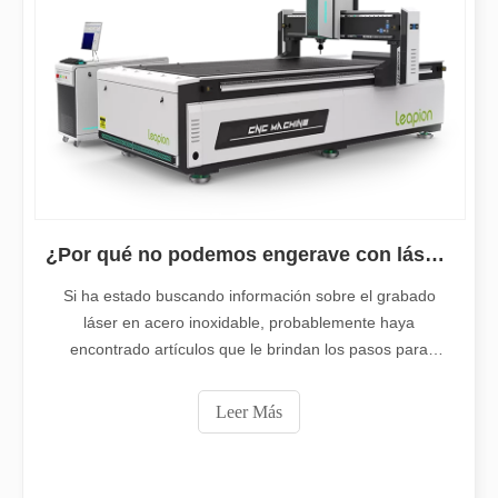
¿Es una buena elección? ¿Qué tan fuerte es la soldadura láser?
La soldadura láser ha revolucionado la fabricación moderna con su
¿Por qué no podemos engerave con láser Acero Inoxidable?
Si ha estado buscando información sobre el grabado
láser en acero inoxidable, probablemente haya
encontrado artículos que le brindan los pasos para
hacerlo.La verdad es que no se puede grabar con láser
el acero inoxidable.Leapion Enviar le dirá por qué esta
Leer Más
aleación de metal es diferente. Grabado láser Acero
Inoxidable