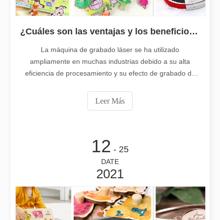
¿Cuáles son las ventajas y los beneficios del mecanizado de grabado con láser?
La máquina de grabado láser se ha utilizado
¿Es caro el dispositivo de soldadura láser? ¿Cómo comprar uno rentable?
ampliamente en muchas industrias debido a su alta
En la fabricación y la ingeniería modernas, la precisión y la efic
eficiencia de procesamiento y su efecto de grabado de
OD. Hoy Leapion Laser comparte los beneficios de usar
una máquina de grabado láser. Máquina de grabado
Leer Más
láser, como sugiere el Nombre, es un equipo avanzado
que utiliza láser a
12
- 25
DATE
2021