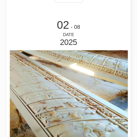
productos se marcan e identifican. Su uso generalizado
en varias industrias CA
¿Qué es el corte por láser de tubos?
El corte por láser de tubos es una tecnología clave en la industri
02
- 08
DATE
2025
Cómo elegir su compañero de trabajo: máquina de corte por láser
El corte de metal por láser es un método de precisión que se utili