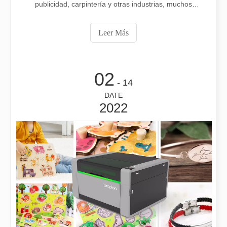
publicidad, carpintería y otras industrias, muchos
usuarios no pueden entender con precisión si una pieza
de trabajo es procesada por una máquina de grabado
Leer Más
mecánico o una máquina de grabado láser.Hoy Leapion
Laser presenta
02
- 14
DATE
2022
¿Cuánto cuesta una cortadora láser? ¿Cómo elegir la mejor?
Las máquinas de corte por láser son una herramienta fundamental e