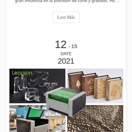
gran influencia en la precisión de corte y grabado. Hoy
Leapion Laser comparte el método de ajustar la ruta de
la luz de la máquina de grabado de corte por láser de
Leer Más
CO2.
¡Damos la bienvenida al Sr. Peter Medgyessy, ex primer ministro de Hungría, y su delegación a Datu Laser!
¡Damos la bienvenida al Sr. Peter Medgyessy, ex primer ministro d
12
- 15
DATE
2021