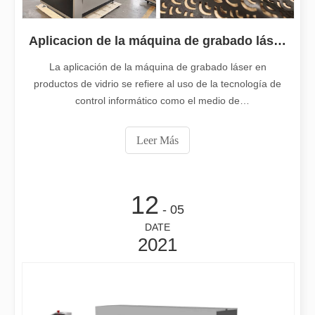
La exposición de Sri Lanka está llena de actividad
Aplicacion de la máquina de grabado láser en productos de vidrio
El primer día de la exposición, el flujo de visitantes a la entrada
La aplicación de la máquina de grabado láser en
productos de vidrio se refiere al uso de la tecnología de
control informático como el medio de
microprocesamiento de láser básico para hacer que el
vidrio se derrene y vaporice la deformación física en la
Leer Más
irradiación con láser para lograr el propósito de los
patrones de grabado. Usando un la
12
- 05
DATE
2021
Los peligros de soldadura explicaban: cómo la soldadura por láser minimiza los riesgos
La soldadura es un proceso esencial en muchas industrias, pero vi