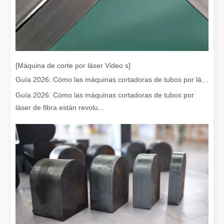
¡Nuestros socios internacionales viajaron miles de kilómetros para visitar nuestra fábrica y presenciar la magia de la tecnología de corte por láser!
¡Nuestros socios internacionales viajaron miles de millas para vis
[Máquina de corte por láser Video s]
Guía 2026: Cómo las máquinas cortadoras de tubos por láser de fibra están revolucionando la fabricación de tuberías
Guía 2026: Cómo las máquinas cortadoras de tubos por
láser de fibra están revolu...
El team building de Leapion Red Leaf Valley ha llegado a una conclusión exitosa
Saliendo del ajetreo y el bullicio, nos embarcamos en un viaje pa