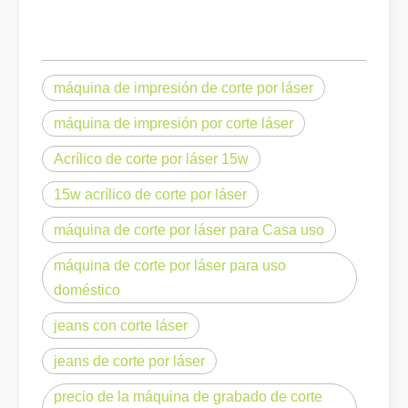
¿Qué es el corte por láser? La ciencia de la rebanada
¿Qué es el corte por láser? La ciencia del corte En esencia, el co
máquina de impresión de corte por láser
máquina de impresión por corte láser
Acrílico de corte por láser 15w
15w acrílico de corte por láser
máquina de corte por láser para Casa uso
máquina de corte por láser para uso
doméstico
Eliminación de pintura con láser, debe elegir la mejor forma de eliminar la pintura
jeans con corte láser
En el campo del tratamiento y restauración de superficies, la elimi
jeans de corte por láser
precio de la máquina de grabado de corte