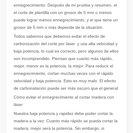
ennegrecimiento. Después de mi prueba y resumen, el
¿Qué es el corte por láser de tubos?
el corte de plantilla con un grosor de 5 mm o menos
El corte por láser de tubos es una tecnología clave en la industri
puede lograr menos ennegrecimiento, y el que tiene un
grosor de 5 mm o más depende de la situación.
Todos sabemos que debemos evitar el efecto de
carbonización del corte por láser. y usa alta velocidad y
baja potencia, lo cual es correcto, pero algunos de ellos
son incomprendido. Piensan que cuanto más rápido,
mejor, menor es la potencia, la mejor. Para reducir el
ennegrecimiento, cortan muchas veces con el rápido
velocidad y baja potencia. Esto es muy malo. El efecto
de carbonatación puede ser más oscuro que el general.
Cómo evitar el ennegrecimiento al cortar madera con
láser
Cómo elegir su compañero de trabajo: máquina de corte por láser
Nuestra baja potencia y rapidez debe poder cortar la
El corte de metal por láser es un método de precisión que se utili
madera a la vez. Cuanto más rápido se pueda cortar la
madera, mejor será la potencia. Sin embargo, si