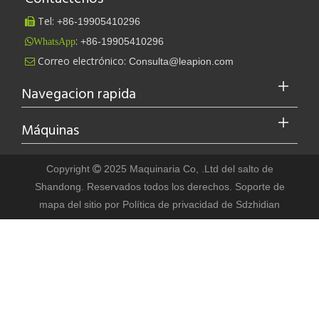
Tel:
+86-
19905410296

:
+86-19905410296
WhatsApp
Correo electrónico:
Consulta@leapion.com

¡Damos la bienvenida al Sr. Peter Medgyessy, ex primer ministro de Hungría, y su delegación a Datu Laser!
Navegacion rapida
¡Damos la bienvenida al Sr. Peter Medgyessy, ex primer ministro d
Máquinas
Copyright
2025 Maquinaria Co, .Ltd del salto de

Shandong. Reservados todos los derechos. Soporte
de
mapa del sitio
por
Política de privacidad
de Sdzhidian