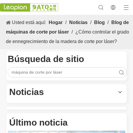
Usted está aquí:
Hogar
/
Noticias
/
Blog
/
Blog de
máquinas de corte por láser
/
¿Cómo controlar el grado
de ennegrecimiento de la madera de corte por láser?
Búsqueda de sitio
Los versátiles Aplicacion y las características sobresalientes de las máquinas de marcado láser
Las versátiles Aplicacion S y las características sobresalientes 
Búsqueda
Noticias
Último noticia