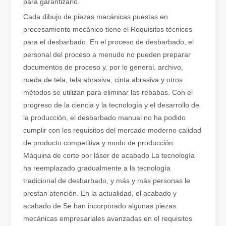
para garantizarlo.
Cada dibujo de piezas mecánicas puestas en
procesamiento mecánico tiene el Requisitos técnicos
para el desbarbado. En el proceso de desbarbado, el
personal del proceso a menudo no pueden preparar
documentos de proceso y, por lo general, archivo,
¿Qué es el corte por láser de tubos?
rueda de tela, tela abrasiva, cinta abrasiva y otros
El corte por láser de tubos es una tecnología clave en la industri
métodos se utilizan para eliminar las rebabas. Con el
progreso de la ciencia y la tecnología y el desarrollo de
la producción, el desbarbado manual no ha podido
cumplir con los requisitos del mercado moderno calidad
de producto competitiva y modo de producción.
Máquina de corte por láser de acabado La tecnología
ha reemplazado gradualmente a la tecnología
tradicional de desbarbado, y más y más personas le
prestan atención. En la actualidad, el acabado y
acabado de Se han incorporado algunas piezas
mecánicas empresariales avanzadas en el requisitos