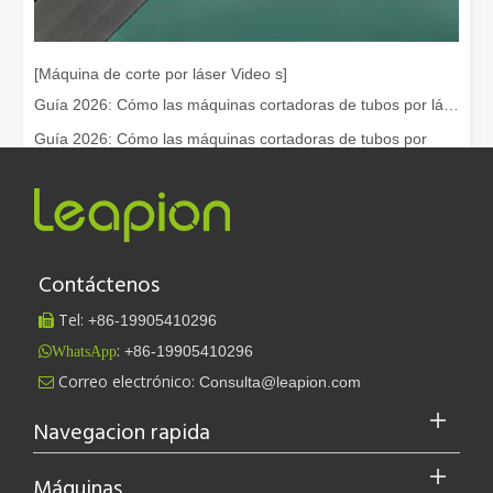
[Máquina de corte por láser Video s]
Guía 2026: Cómo las máquinas cortadoras de tubos por láser de fibra están revolucionando la fabricación de tuberías
Guía 2026: Cómo las máquinas cortadoras de tubos por
láser de fibra están revolu...
Contáctenos
Tel:
+86-
19905410296

:
+86-19905410296
WhatsApp
Leapion actualmente exhibe sus equipos láser en el stand 18.1E12 de la Feria de Cantón.
Correo electrónico:
Consulta@leapion.com

Leapion actualmente exhibe sus equipos láser en el stand 18.1E12 
Navegacion rapida
Máquinas