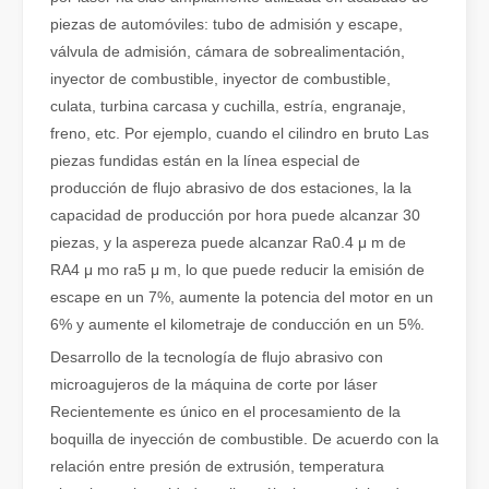
piezas de automóviles: tubo de admisión y escape,
válvula de admisión, cámara de sobrealimentación,
inyector de combustible, inyector de combustible,
culata, turbina carcasa y cuchilla, estría, engranaje,
freno, etc. Por ejemplo, cuando el cilindro en bruto Las
piezas fundidas están en la línea especial de
producción de flujo abrasivo de dos estaciones, la la
capacidad de producción por hora puede alcanzar 30
piezas, y la aspereza puede alcanzar Ra0.4 μ m de
RA4 μ mo ra5 μ m, lo que puede reducir la emisión de
¿Es una buena elección? ¿Qué tan fuerte es la soldadura láser?
escape en un 7%, aumente la potencia del motor en un
La soldadura láser ha revolucionado la fabricación moderna con su
6% y aumente el kilometraje de conducción en un 5%.
Desarrollo de la tecnología de flujo abrasivo con
microagujeros de la máquina de corte por láser
Recientemente es único en el procesamiento de la
boquilla de inyección de combustible. De acuerdo con la
relación entre presión de extrusión, temperatura