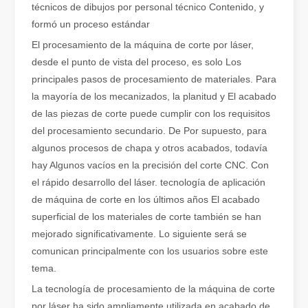
técnicos de dibujos por personal técnico Contenido, y
formó un proceso estándar
Cómo elegir su compañero de trabajo: máquina de corte por láser
El corte de metal por láser es un método de precisión que se utili
El procesamiento de la máquina de corte por láser,
desde el punto de vista del proceso, es solo Los
principales pasos de procesamiento de materiales. Para
la mayoría de los mecanizados, la planitud y El acabado
de las piezas de corte puede cumplir con los requisitos
del procesamiento secundario. De Por supuesto, para
algunos procesos de chapa y otros acabados, todavía
hay Algunos vacíos en la precisión del corte CNC. Con
el rápido desarrollo del láser. tecnología de aplicación
de máquina de corte en los últimos años El acabado
superficial de los materiales de corte también se han
mejorado significativamente. Lo siguiente será se
comunican principalmente con los usuarios sobre este
El corte por láser de láminas de metal es un método de corte muy utilizado.
tema.
El corte por láser de láminas de metal es un método de corte muy ut
La tecnología de procesamiento de la máquina de corte
por láser ha sido ampliamente utilizada en acabado de