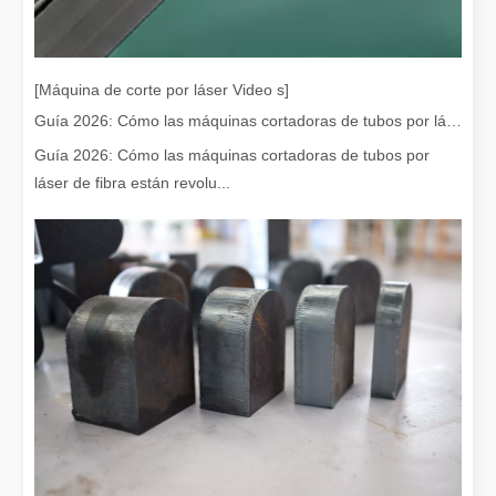
Eliminación de pintura con láser, debe elegir la mejor forma de eliminar la pintura
En el campo del tratamiento y restauración de superficies, la elimi
[Máquina de corte por láser Video s]
Guía 2026: Cómo las máquinas cortadoras de tubos por láser de fibra están revolucionando la fabricación de tuberías
Guía 2026: Cómo las máquinas cortadoras de tubos por
láser de fibra están revolu...
¿Cuánto cuesta una cortadora láser? ¿Cómo elegir la mejor?
Las máquinas de corte por láser son una herramienta fundamental e