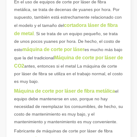
En el uso de equipos de corte por láser de fibra
metálica, se trata de decenas de yuanes por hora. Por
supuesto, también está estrechamente relacionado con
cortadora láser de fibra
el modelo y el tamaño del
de metal
. Si se trata de un equipo pequeño, se trata
de unos pocos yuanes por hora. De hecho, el costo de
¿Qué es el corte por láser de tubos?
máquina de corte por láser
esto
es mucho más bajo
El corte por láser de tubos es una tecnología clave en la industri
Máquina de corte por láser de
que la del tradicional
CO2
antes, entonces si el metal La máquina de corte
por láser de fibra se utiliza en el trabajo normal, el costo
es muy bajo.
Máquina de corte por láser de fibra metálica
el
equipo debe mantenerse en uso, porque no hay
necesidad de reemplazar los consumibles, de hecho, su
costo de mantenimiento es muy bajo, y el
mantenimiento y mantenimiento es muy conveniente.
Fabricante de máquinas de corte por láser de fibra