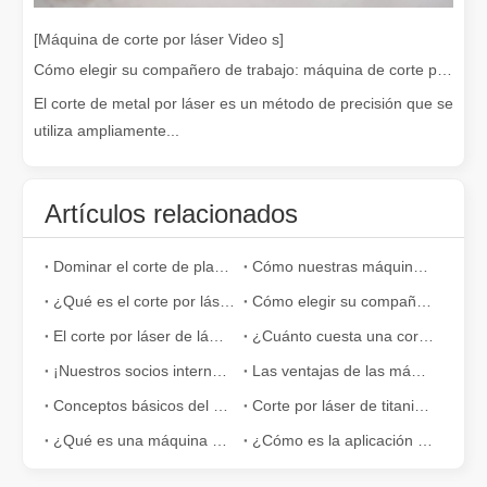
[Máquina de corte por láser Video s]
Cómo elegir su compañero de trabajo: máquina de corte por láser
El corte de metal por láser es un método de precisión que se
utiliza ampliamente...
Artículos relacionados
¿Es caro el dispositivo de soldadura láser? ¿Cómo comprar uno rentable?
Dominar el corte de placas gruesas: cómo las máquinas de corte por láser de fibra revolucionan la fabricación
Cómo nuestras máquinas de corte por láser están fortaleciendo la fabricación mexicana
En la fabricación y la ingeniería modernas, la precisión y la efic
¿Qué es el corte por láser de tubos?
Cómo elegir su compañero de trabajo: máquina de corte por láser
El corte por láser de láminas de metal es un método de corte muy utilizado.
¿Cuánto cuesta una cortadora láser? ¿Cómo elegir la mejor?
¡Nuestros socios internacionales viajaron miles de kilómetros para visitar nuestra fábrica y presenciar la magia de la tecnología de corte por láser!
Las ventajas de las máquinas de corte láser de fibra: bajo mantenimiento, depreciación y pérdida de material
Conceptos básicos del cortador láser: le ayudaremos a comprenderlo completamente
Corte por láser de titanio: soluciones avanzadas para industrias de alta tecnología
¿Qué es una máquina de corte y soldadura por láser?
¿Cómo es la aplicación de la máquina de corte por láser de fibra en la industria de la cocina y el baño?