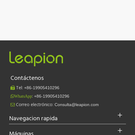
Contáctenos
Tel:
+86-
19905410296

:
+86-19905410296
WhatsApp
Leapion actualmente exhibe sus equipos láser en el stand 18.1E12 de la Feria de Cantón.
Correo electrónico:
Consulta@leapion.com

Leapion actualmente exhibe sus equipos láser en el stand 18.1E12 
Navegacion rapida
Máquinas