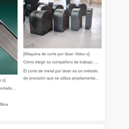
en rápida evolución de la fabricación de metales, la eficiencia y la pre
[Máquina de corte por láser Video s]
Cómo elegir su compañero de trabajo: máquina de corte por láser
El corte de metal por láser es un método
iedad de tubos metálicos con alta precisión y eficiencia. Esta publicac
de precisión que se utiliza ampliamente...
 s]
Guía 2026: Cómo las máquinas cortadoras de tubos por láser de fibra están revolucionando la fabricación de tuberías
fibra