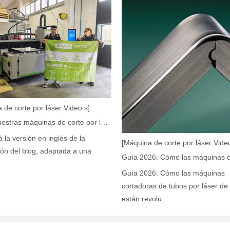
r de fibra están revolucionando la fabricación de tuberías En el mundo 
 de corte por láser Video s]
Cómo nuestras máquinas de corte por láser están fortaleciendo la fabricación mexicana
a industria manufacturera en rápido desarrollo. Puede procesar una var
á la versión en inglés de la
[Máquina de corte por láser Video
ión del blog, adaptada a una
Guía 2026: Cómo las máquinas
cortadoras de tubos por láser de 
están revolu...