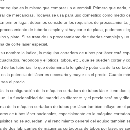
r equipo es lo mismo que comprar un automóvil. Primero que nada, nec
tirar de mercancías. Todavía se usa para uso doméstico como medio d
 En primer lugar, debemos considerar los requisitos de procesamiento, y
procesamiento de tubería simple y si hay corte de placa, podemos eleg
ubo y plato. Si se trata de un procesamiento de tuberías complejo y 
a de corte láser especial.
u nombre lo indica, la máquina cortadora de tubos por láser está espe
cuadrados, redondos y elípticos. tubos, etc., que se pueden cortar y c
ud de las tuberías, lo que determina la longitud y potencia de la corta
es la potencia del láser es necesario y mayor es el precio. Cuanto má
sea el precio.
, la configuración de la máquina cortadora de tubos láser tiene dos t
ue. La funcionalidad del mandril es diferente. y el precio será muy dife
ca de la máquina cortadora de tubos por láser también influye en el
oras de tubos láser nacionales, especialmente en la máquina cortador
quisitos no se acuerdan, y el rendimiento general del equipo también s
s de dos fabricantes de máquinas cortadoras de tubos por láser, se s