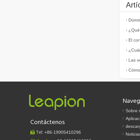
Artí
Cómo elegir su compañero de trabajo: máquina de corte por láser
El corte de metal por láser es un método de precisión qu
¿Qué 
¿Cuán
El corte por láser de láminas de metal es un método de corte muy utilizado.
El corte por láser de láminas de metal es un método de co
Naveg
Sobre 
Aplicac
Contáctenos
descar
Tel:
+86-
19905410296

Noticia