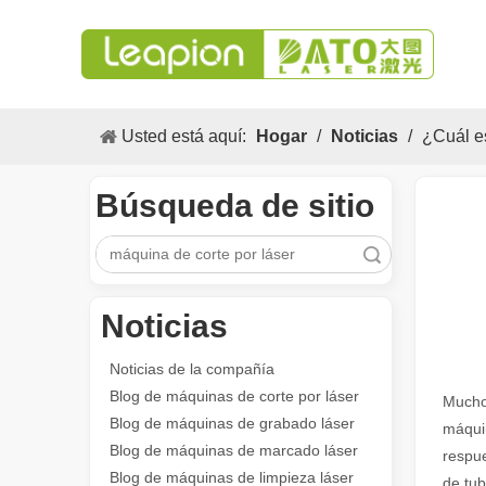
Usted está aquí:
Hogar
/
Noticias
/
¿Cuál es
Búsqueda de sitio
Búsqueda
Noticias
Los versátiles Aplicacion y las características sobresalientes de las máquinas de marcado láser
Las versátiles Aplicacion S y las características sobres
Noticias de la compañía
Blog de máquinas de corte por láser
Muchos
Blog de máquinas de grabado láser
máquin
Blog de máquinas de marcado láser
respue
Blog de máquinas de limpieza láser
de tub