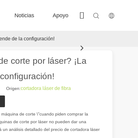
Noticias
Apoyo
Contáctenos
 FE-BS Precisión cerrada 
 Producción de bobina FC-BS 
 Intercambio versátil de Fe-EA 
 F-gr grandes tamaño 
ende de la configuración!
de corte por láser? ¡La
configuración!
cortadora láser de fibra
0 Origen:
 el paisaje industrial, las máquinas de marcado láser han surgido como
r? máquina de corte \"cuando piden comprar la
quinas de corte por láser no pueden dar una
un análisis detallado del precio de cortadora láser