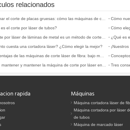
culos relacionados
e se utiliza ampliamente en la fabricación de metales. Puede cortar una
Dominar el corte de placas gruesas: cómo las máquinas de corte por láser de fibra revolucionan la fabricación
es el corte por láser de tubos?
El corte por láser de láminas de metal es un método de corte muy utilizado.
¿Qué es el
to cuesta una cortadora láser? ¿Cómo elegir la mejor?
Las ventajas de las máquinas de corte láser de fibra: bajo mantenimiento, depreciación y pérdida de material
Cómo mantener y mantener la máquina de corte por láser en la temperatura alta en verano.
Tres conse
rte muy utilizado. Es conocido por su precisión, eficiencia y versatili
acion rapida
Máquinas
nosotros
Máquina cortadora láser de fi
ion
Máquina cortadora por láser de
gar
de tubos
s
Máquina de marcado láser