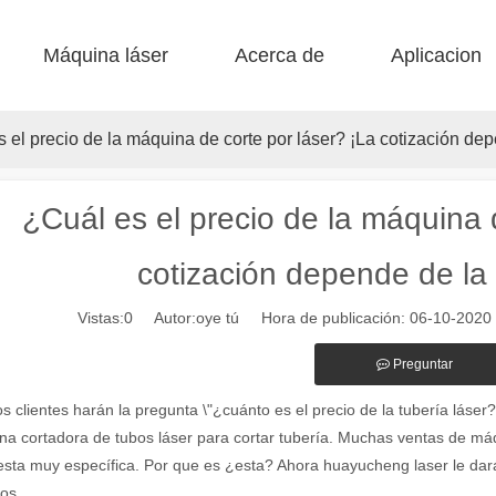
Máquina láser
Acerca de
Aplicacion
 F-BS Cama única encerrada 
 F-EA Económico 
 Corte de acero F-PL 
 F-mi mini 
 FB básico 
 Producción FC-B Fed de bobina 
 el precio de la máquina de corte por láser? ¡La cotización dep
¿Cuál es el precio de la máquina 
cotización depende de la 
Vistas:
0
Autor:oye tú Hora de publicación: 06-10-202
Preguntar
alientes de las máquinas de marcado láser en la fabricación moderna y
 clientes harán la pregunta \"¿cuánto es el precio de la tubería láse
a cortadora de tubos láser para cortar tubería. Muchas ventas de má
sta muy específica. Por que es ¿esta? Ahora huayucheng laser le dará 
os.