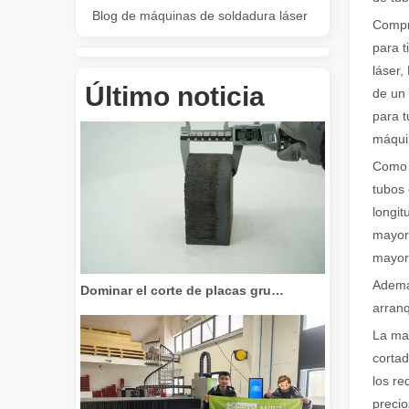
Blog de máquinas de soldadura láser
Compra
para 
láser,
Revolucione el corte de tubos: cómo las máquinas cortadoras de tubos por láser transforman la fabricación
Último noticia
de un 
para t
máquin
Como s
tubos 
longit
mayor 
mayor 
Dominar el corte de placas gruesas: cómo las máquinas de corte por láser de fibra revolucionan la fabricación
Además
arranq
La mar
cortad
los re
precio