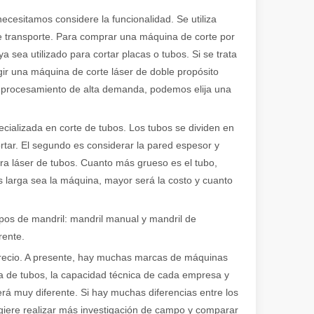
esitamos considere la funcionalidad. Se utiliza
e transporte. Para comprar una máquina de corte por
a sea utilizado para cortar placas o tubos. Si se trata
ir una máquina de corte láser de doble propósito
un procesamiento de alta demanda, podemos elija una
cializada en corte de tubos. Los tubos se dividen en
ortar. El segundo es considerar la pared espesor y
dora láser de tubos. Cuanto más grueso es el tubo,
s larga sea la máquina, mayor será la costo y cuanto
ipos de mandril: mandril manual y mandril de
rente.
 precio. A presente, hay muchas marcas de máquinas
a de tubos, la capacidad técnica de cada empresa y
erá muy diferente. Si hay muchas diferencias entre los
ugiere realizar más investigación de campo y comparar