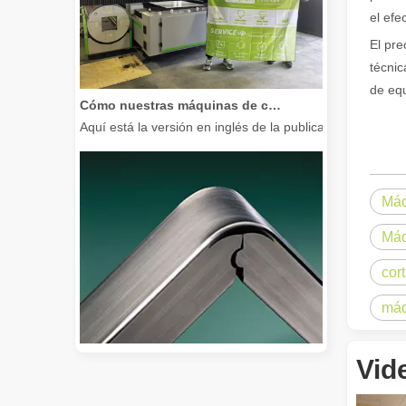
el efe
El pre
técnic
de eq
Cómo nuestras máquinas de corte por láser están fortaleciendo la fabricación mexicana
Aquí está la versión en inglés de la publicación del bl
Máq
Máq
cor
máq
Vid
Guía 2026: Cómo las máquinas cortadoras de tubos por láser de fibra están revolucionando la fabricación de tuberías