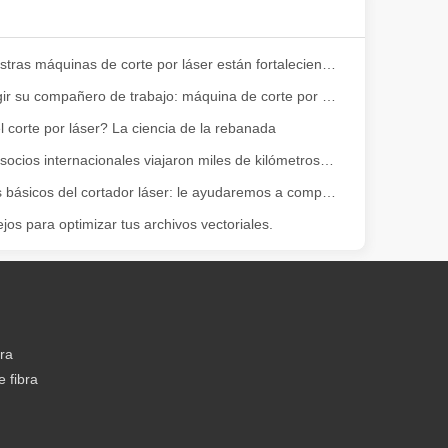
 amplia gama de materiales con alta precisión y bajo desperdicio. En e
Cómo nuestras máquinas de corte por láser están fortaleciendo la fabricación mexicana
Cómo elegir su compañero de trabajo: máquina de corte por láser
 corte por láser? La ciencia de la rebanada
¡Nuestros socios internacionales viajaron miles de kilómetros para visitar nuestra fábrica y presenciar la magia de la tecnología de corte por láser!
Conceptos básicos del cortador láser: le ayudaremos a comprenderlo completamente
jos para optimizar tus archivos vectoriales.
dad. Sin embargo, algunos podrían decir que el corte por láser tiene su
bra
 fibra