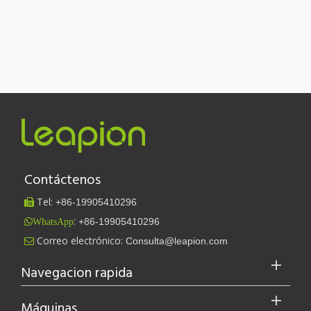
Contáctenos
Tel:
+86-
19905410296

:
+86-19905410296
WhatsApp
Leapion actualmente exhibe sus equipos láser en el stand 18.1E12 de la Feria de Cantón.
Correo electrónico:
Consulta@leapion.com

Leapion actualmente exhibe sus equipos láser en el stand 18.1E12 
Navegacion rapida
Máquinas