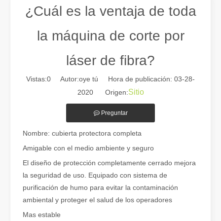
¿Cuál es la ventaja de toda
la máquina de corte por
láser de fibra?
Vistas:
0
Autor:oye tú Hora de publicación: 03-28-
Sitio
2020 Origen:
Preguntar
Guía 2026: Cómo las máquinas cortadoras de tubos por láser de fibra están revolucionando la fabricación de tuberías
Nombre: cubierta protectora completa
Guía 2026: Cómo las máquinas cortadoras de tubos por láser de fibra
Amigable con el medio ambiente y seguro
El diseño de protección completamente cerrado mejora
la seguridad de uso. Equipado con sistema de
purificación de humo para evitar la contaminación
ambiental y proteger el salud de los operadores
Mas estable