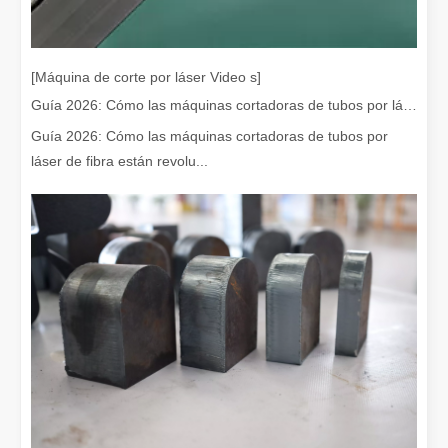
Eliminación de pintura con láser, debe elegir la mejor forma de eliminar la pintura
En el campo del tratamiento y restauración de superficies, la elimi
[Máquina de corte por láser Video s]
Guía 2026: Cómo las máquinas cortadoras de tubos por láser de fibra están revolucionando la fabricación de tuberías
Guía 2026: Cómo las máquinas cortadoras de tubos por
láser de fibra están revolu...
¿Cuánto cuesta una cortadora láser? ¿Cómo elegir la mejor?
Las máquinas de corte por láser son una herramienta fundamental e