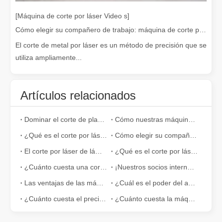
[Máquina de corte por láser Video s]
Cómo elegir su compañero de trabajo: máquina de corte por láser
El corte de metal por láser es un método de precisión que se
utiliza ampliamente...
Artículos relacionados
Dominar el corte de placas gruesas: cómo las máquinas de corte por láser de fibra revolucionan la fabricación
Cómo nuestras máquinas de corte por láser están fortaleciendo la fabricación mexicana
¿Es caro el dispositivo de soldadura láser? ¿Cómo comprar uno rentable?
En la fabricación y la ingeniería modernas, la precisión y la efic
¿Qué es el corte por láser de tubos?
Cómo elegir su compañero de trabajo: máquina de corte por láser
El corte por láser de láminas de metal es un método de corte muy utilizado.
¿Qué es el corte por láser? La ciencia de la rebanada
¿Cuánto cuesta una cortadora láser? ¿Cómo elegir la mejor?
¡Nuestros socios internacionales viajaron miles de kilómetros para visitar nuestra fábrica y presenciar la magia de la tecnología de corte por láser!
Las ventajas de las máquinas de corte láser de fibra: bajo mantenimiento, depreciación y pérdida de material
¿Cuál es el poder del acero inoxidable de 3 mm de corte por láser?
¿Cuánto cuesta el precio de la máquina de corte por láser de fibra 6000W?
¿Cuánto cuesta la máquina de corte por láser de fibra? ¿Se puede dividir en etapas?