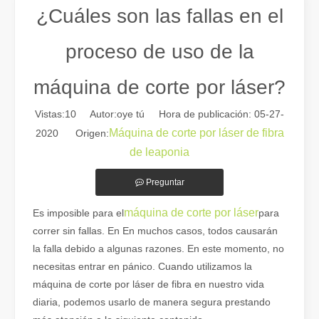
¿Cuáles son las fallas en el
proceso de uso de la
máquina de corte por láser?
Vistas:
10
Autor:oye tú Hora de publicación: 05-27-
Máquina de corte por láser de fibra
2020 Origen:
de leaponia
Preguntar
Guía 2026: Cómo las máquinas cortadoras de tubos por láser de fibra están revolucionando la fabricación de tuberías
Guía 2026: Cómo las máquinas cortadoras de tubos por láser de fibra
máquina de corte por láser
Es imposible para el
para
correr sin fallas. En En muchos casos, todos causarán
la falla debido a algunas razones. En este momento, no
necesitas entrar en pánico. Cuando utilizamos la
máquina de corte por láser de fibra en nuestro vida
diaria, podemos usarlo de manera segura prestando