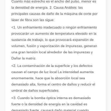
Cuanto más estrecho es el ancho del pulso, menor es
la densidad de energía. 2. Causa Análisis: las
principales causas de daño de la máquina de corte por
láser de fibra son las sigue:
<1. Un enfriamiento inadecuado o ningún enfriamiento
provocarán un aumento de temperatura elevado en la
sustancia de trabajo, lo que provocará expansión de
volumen, fusión y vaporización de impurezas, generan
una gran tensión local alrededor de las impurezas y
Dañar la matriz.
¿Es una buena elección? ¿Qué tan fuerte es la soldadura láser?
<2. La contaminación de la superficie y los defectos
La soldadura láser ha revolucionado la fabricación moderna con su
causan el campo de luz local La intensidad aumenta
enormemente, hace que la absorción local sea
demasiado alta, forma el centro de daños y reducir el
umbral de daños superficiales.
<3. Cuando la bomba óptica interna es demasiado
fuerte o la densidad de energía en la cavidad es
demasiado fuerte, causará daño material cuando