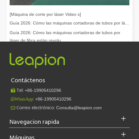
[Máquina de corte por láser Video s]
Guía 2026: Cómo las máquinas cortadoras de tubos por láser de fibra están revolucionando la fabricación de tuberías
Guía 2026: Cómo las máquinas cortadoras de tubos por
láser de fibra están revolu...
Contáctenos
Tel:
+86-
19905410296

:
+86-19905410296
WhatsApp
Leapion actualmente exhibe sus equipos láser en el stand 18.1E12 de la Feria de Cantón.
Correo electrónico:
Consulta@leapion.com

Leapion actualmente exhibe sus equipos láser en el stand 18.1E12 
Navegacion rapida
Máquinas