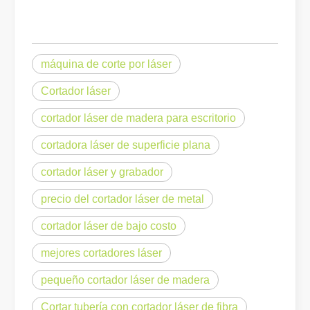
Eliminación de pintura con láser, debe elegir la mejor forma de eliminar la pintura
En el campo del tratamiento y restauración de superficies, la elimi
máquina de corte por láser
Cortador láser
cortador láser de madera para escritorio
cortadora láser de superficie plana
cortador láser y grabador
precio del cortador láser de metal
cortador láser de bajo costo
¿Cuánto cuesta una cortadora láser? ¿Cómo elegir la mejor?
mejores cortadores láser
Las máquinas de corte por láser son una herramienta fundamental e
pequeño cortador láser de madera
Cortar tubería con cortador láser de fibra