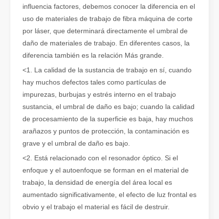
influencia factores, debemos conocer la diferencia en el
uso de materiales de trabajo de fibra máquina de corte
Cómo elegir su compañero de trabajo: máquina de corte por láser
por láser, que determinará directamente el umbral de
El corte de metal por láser es un método de precisión que se utili
daño de materiales de trabajo. En diferentes casos, la
diferencia también es la relación Más grande.
<1. La calidad de la sustancia de trabajo en sí, cuando
hay muchos defectos tales como partículas de
impurezas, burbujas y estrés interno en el trabajo
sustancia, el umbral de daño es bajo; cuando la calidad
de procesamiento de la superficie es baja, hay muchos
arañazos y puntos de protección, la contaminación es
grave y el umbral de daño es bajo.
<2. Está relacionado con el resonador óptico. Si el
enfoque y el autoenfoque se forman en el material de
El corte por láser de láminas de metal es un método de corte muy utilizado.
trabajo, la densidad de energía del área local es
El corte por láser de láminas de metal es un método de corte muy ut
aumentado significativamente, el efecto de luz frontal es
obvio y el trabajo el material es fácil de destruir.