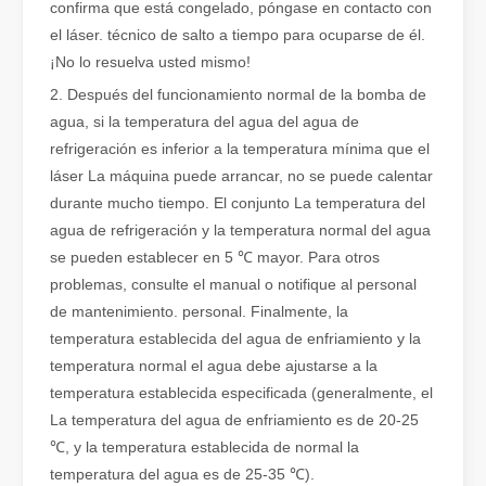
confirma que está congelado, póngase en contacto con
el láser. técnico de salto a tiempo para ocuparse de él.
¡No lo resuelva usted mismo!
2. Después del funcionamiento normal de la bomba de
agua, si la temperatura del agua del agua de
refrigeración es inferior a la temperatura mínima que el
láser La máquina puede arrancar, no se puede calentar
durante mucho tiempo. El conjunto La temperatura del
agua de refrigeración y la temperatura normal del agua
se pueden establecer en 5 ℃ mayor. Para otros
¿Es una buena elección? ¿Qué tan fuerte es la soldadura láser?
problemas, consulte el manual o notifique al personal
La soldadura láser ha revolucionado la fabricación moderna con su
de mantenimiento. personal. Finalmente, la
temperatura establecida del agua de enfriamiento y la
temperatura normal el agua debe ajustarse a la
temperatura establecida especificada (generalmente, el
La temperatura del agua de enfriamiento es de 20-25
℃, y la temperatura establecida de normal la
temperatura del agua es de 25-35 ℃).