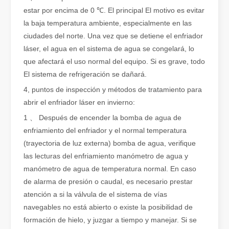
estar por encima de 0 ℃. El principal El motivo es evitar
Cómo elegir su compañero de trabajo: máquina de corte por láser
la baja temperatura ambiente, especialmente en las
El corte de metal por láser es un método de precisión que se utili
ciudades del norte. Una vez que se detiene el enfriador
láser, el agua en el sistema de agua se congelará, lo
que afectará el uso normal del equipo. Si es grave, todo
El sistema de refrigeración se dañará.
4, puntos de inspección y métodos de tratamiento para
abrir el enfriador láser en invierno:
1 、 Después de encender la bomba de agua de
enfriamiento del enfriador y el normal temperatura
(trayectoria de luz externa) bomba de agua, verifique
las lecturas del enfriamiento manómetro de agua y
manómetro de agua de temperatura normal. En caso
de alarma de presión o caudal, es necesario prestar
El corte por láser de láminas de metal es un método de corte muy utilizado.
atención a si la válvula de el sistema de vías
El corte por láser de láminas de metal es un método de corte muy ut
navegables no está abierto o existe la posibilidad de
formación de hielo, y juzgar a tiempo y manejar. Si se