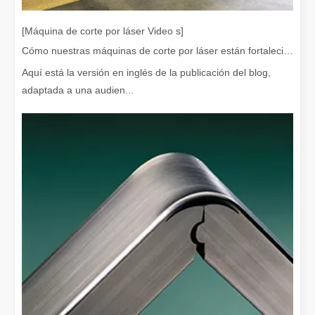
[Máquina de corte por láser Video s]
Cómo nuestras máquinas de corte por láser están fortaleciendo la fabricación mexicana
Aquí está la versión en inglés de la publicación del blog,
¡Nuestros socios internacionales viajaron miles de kilómetros para visitar nuestra fábrica y presenciar la magia de la tecnología de corte por láser!
adaptada a una audien...
¡Nuestros socios internacionales viajaron miles de millas para vis
El team building de Leapion Red Leaf Valley ha llegado a una conclusión exitosa
Saliendo del ajetreo y el bullicio, nos embarcamos en un viaje pa