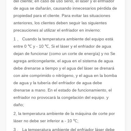
del cliente; en caso de uso serio, el láser y el enfriador
de agua se dañarán, causando innecesarios pérdida de
propiedad para el cliente. Para evitar las situaciones
anteriores, los clientes deben seguir las siguientes
precauciones al utilizar el enfriador en invierno:
1 、 Cuando la temperatura ambiente del equipo está
¿Qué es el corte por láser de tubos?
entre 0 ℃ y - 10 ℃, Si el láser y el enfriador de agua
El corte por láser de tubos es una tecnología clave en la industri
dejan de funcionar (como un corte de energía) y no Se
agrega anticongelante, el agua en el sistema de agua
debe drenarse a tiempo y el agua del láser se drenará
con aire comprimido o nitrógeno, y el agua en la bomba
de agua y la tubería del enfriador de agua debe
drenarse a mano. En el estado de funcionamiento, el
enfriador no provocará la congelación del equipo. y
daño;
2, la temperatura ambiente de la máquina de corte por
láser no debe ser inferior a - 10 ℃;
3 、 La temperatura ambiente del enfriador láser debe