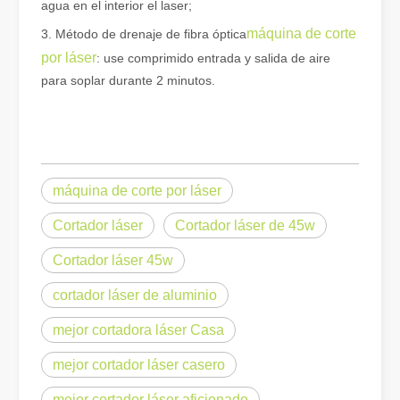
agua en el interior el laser;
Eliminación de pintura con láser, debe elegir la mejor forma de eliminar la pintura
máquina de corte
En el campo del tratamiento y restauración de superficies, la elimi
3. Método de drenaje de fibra óptica
por láser
: use comprimido entrada y salida de aire
para soplar durante 2 minutos.
máquina de corte por láser
Cortador láser
Cortador láser de 45w
Cortador láser 45w
cortador láser de aluminio
¿Cuánto cuesta una cortadora láser? ¿Cómo elegir la mejor?
mejor cortadora láser Casa
Las máquinas de corte por láser son una herramienta fundamental e
mejor cortador láser casero
mejor cortador láser aficionado