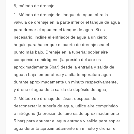
5, método de drenaje:
1. Método de drenaje del tanque de agua: abra la
válvula de drenaje en la parte inferior el tanque de agua
para drenar el agua en el tanque de agua. Si es
necesario, incline el enfriador de agua a un cierto
¿Qué es el corte por láser? La ciencia de la rebanada
ángulo para hacer que el puerto de drenaje sea el
¿Qué es el corte por láser? La ciencia del corte En esencia, el co
punto más bajo. Drenaje en la tubería: soplar aire
comprimido o nitrógeno (la presión del aire es
aproximadamente 5bar) desde la entrada y salida de
agua a baja temperatura y a alta temperatura agua
durante aproximadamente un minuto respectivamente,
y drene el agua de la salida de depósito de agua;
2. Método de drenaje del láser: después de
desconectar la tubería de agua, utilice aire comprimido
o nitrógeno (la presión del aire es de aproximadamente
5 bar) para apuntar al agua entrada y salida para soplar
agua durante aproximadamente un minuto y drenar el