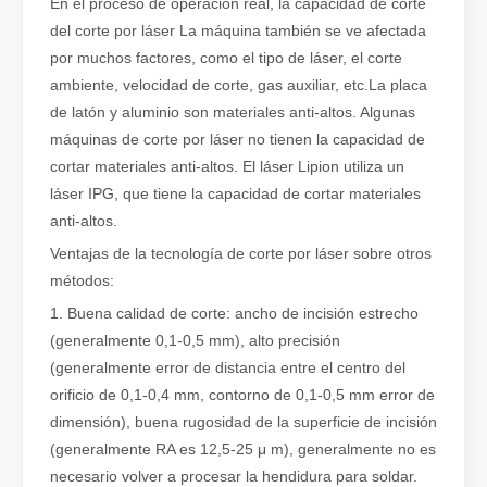
En el proceso de operación real, la capacidad de corte
del corte por láser La máquina también se ve afectada
por muchos factores, como el tipo de láser, el corte
ambiente, velocidad de corte, gas auxiliar, etc.La placa
de latón y aluminio son materiales anti-altos. Algunas
máquinas de corte por láser no tienen la capacidad de
cortar materiales anti-altos. El láser Lipion utiliza un
láser IPG, que tiene la capacidad de cortar materiales
anti-altos.
Ventajas de la tecnología de corte por láser sobre otros
¿Es una buena elección? ¿Qué tan fuerte es la soldadura láser?
métodos:
La soldadura láser ha revolucionado la fabricación moderna con su
1. Buena calidad de corte: ancho de incisión estrecho
(generalmente 0,1-0,5 mm), alto precisión
(generalmente error de distancia entre el centro del
orificio de 0,1-0,4 mm, contorno de 0,1-0,5 mm error de
dimensión), buena rugosidad de la superficie de incisión
(generalmente RA es 12,5-25 μ m), generalmente no es
necesario volver a procesar la hendidura para soldar.