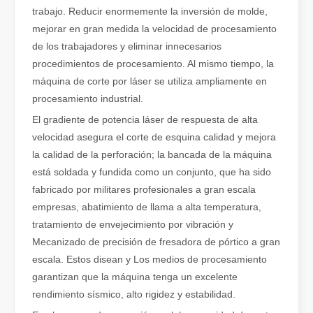
trabajo. Reducir enormemente la inversión de molde,
Cómo elegir su compañero de trabajo: máquina de corte por láser
mejorar en gran medida la velocidad de procesamiento
El corte de metal por láser es un método de precisión que se utili
de los trabajadores y eliminar innecesarios
procedimientos de procesamiento. Al mismo tiempo, la
máquina de corte por láser se utiliza ampliamente en
procesamiento industrial.
El gradiente de potencia láser de respuesta de alta
velocidad asegura el corte de esquina calidad y mejora
la calidad de la perforación; la bancada de la máquina
está soldada y fundida como un conjunto, que ha sido
fabricado por militares profesionales a gran escala
empresas, abatimiento de llama a alta temperatura,
tratamiento de envejecimiento por vibración y
Mecanizado de precisión de fresadora de pórtico a gran
El corte por láser de láminas de metal es un método de corte muy utilizado.
escala. Estos disean y Los medios de procesamiento
El corte por láser de láminas de metal es un método de corte muy ut
garantizan que la máquina tenga un excelente
rendimiento sísmico, alto rigidez y estabilidad.