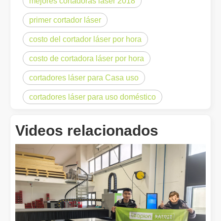
mejores cortadoras láser 2018
Eliminación de pintura con láser, debe elegir la mejor forma de eliminar la pintura
primer cortador láser
En el campo del tratamiento y restauración de superficies, la elimi
costo del cortador láser por hora
costo de cortadora láser por hora
cortadores láser para Casa uso
cortadores láser para uso doméstico
Videos relacionados
¿Cuánto cuesta una cortadora láser? ¿Cómo elegir la mejor?
Las máquinas de corte por láser son una herramienta fundamental e