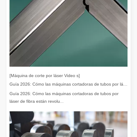
¡Nuestros socios internacionales viajaron miles de kilómetros para visitar nuestra fábrica y presenciar la magia de la tecnología de corte por láser!
¡Nuestros socios internacionales viajaron miles de millas para vis
[Máquina de corte por láser Video s]
Guía 2026: Cómo las máquinas cortadoras de tubos por láser de fibra están revolucionando la fabricación de tuberías
Guía 2026: Cómo las máquinas cortadoras de tubos por
láser de fibra están revolu...
El team building de Leapion Red Leaf Valley ha llegado a una conclusión exitosa
Saliendo del ajetreo y el bullicio, nos embarcamos en un viaje pa