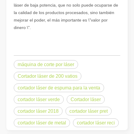
láser de baja potencia, que no solo puede ocuparse de
la calidad de los productos procesados, sino también
mejorar el poder, el más importante es \"valor por
dinero \".
¿Qué es el corte por láser? La ciencia de la rebanada
¿Qué es el corte por láser? La ciencia del corte En esencia, el co
máquina de corte por láser
Cortador láser de 200 vatios
cortador láser de espuma para la venta
cortador láser verde
Cortador láser
cortador láser 2018
cortador láser pret
cortador láser de metal
cortador láser reci