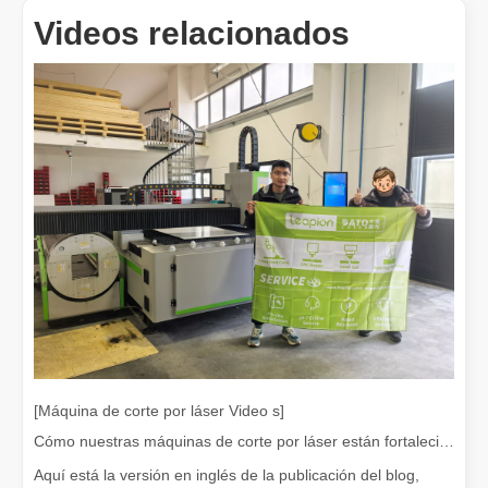
Eliminación de pintura con láser, debe elegir la mejor forma de eliminar la pintura
Videos relacionados
En el campo del tratamiento y restauración de superficies, la elimi
¿Cuánto cuesta una cortadora láser? ¿Cómo elegir la mejor?
Las máquinas de corte por láser son una herramienta fundamental e
[Máquina de corte por láser Video s]
Cómo nuestras máquinas de corte por láser están fortaleciendo la fabricación mexicana
Aquí está la versión en inglés de la publicación del blog,