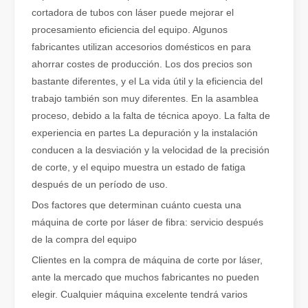
cortadora de tubos con láser puede mejorar el
Cómo elegir su compañero de trabajo: máquina de corte por láser
procesamiento eficiencia del equipo. Algunos
El corte de metal por láser es un método de precisión que se utili
fabricantes utilizan accesorios domésticos en para
ahorrar costes de producción. Los dos precios son
bastante diferentes, y el La vida útil y la eficiencia del
trabajo también son muy diferentes. En la asamblea
proceso, debido a la falta de técnica apoyo. La falta de
experiencia en partes La depuración y la instalación
conducen a la desviación y la velocidad de la precisión
de corte, y el equipo muestra un estado de fatiga
después de un período de uso.
Dos factores que determinan cuánto cuesta una
máquina de corte por láser de fibra: servicio después
de la compra del equipo
El corte por láser de láminas de metal es un método de corte muy utilizado.
Clientes en la compra de máquina de corte por láser,
El corte por láser de láminas de metal es un método de corte muy ut
ante la mercado que muchos fabricantes no pueden
elegir. Cualquier máquina excelente tendrá varios