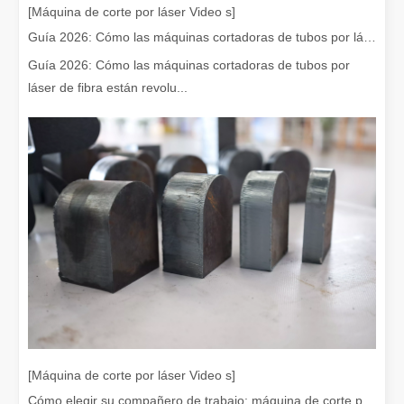
[Máquina de corte por láser Video s]
Guía 2026: Cómo las máquinas cortadoras de tubos por láser de fibra están revolucionando la fabricación de tuberías
Guía 2026: Cómo las máquinas cortadoras de tubos por
láser de fibra están revolu...
¡Nuestros socios internacionales viajaron miles de kilómetros para visitar nuestra fábrica y presenciar la magia de la tecnología de corte por láser!
¡Nuestros socios internacionales viajaron miles de millas para vis
El team building de Leapion Red Leaf Valley ha llegado a una conclusión exitosa
[Máquina de corte por láser Video s]
Saliendo del ajetreo y el bullicio, nos embarcamos en un viaje pa
Cómo elegir su compañero de trabajo: máquina de corte por láser