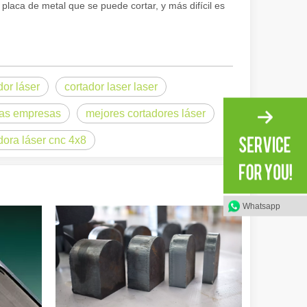
placa de metal que se puede cortar, y más difícil es
dor láser
cortador laser laser
ional e inspirador del original. Shining Across the Pacific: How Our L
ñas empresas
mejores cortadores láser
dora láser cnc 4x8
Whatsapp