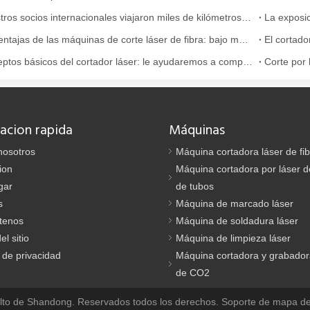
¡Nuestros socios internacionales viajaron miles de kilómetros para visitar nuestra fábrica y presenciar la magia de la tecnología de corte por láser!
La exposic
Las ventajas de las máquinas de corte láser de fibra: bajo mantenimiento, depreciación y pérdida de material
Conceptos básicos del cortador láser: le ayudaremos a comprenderlo completamente
e se utiliza ampliamente en la fabricación de metales. Puede cortar una
acion rapida
Máquinas
nosotros
Máquina cortadora láser de fi
ion
Máquina cortadora por láser de
gar
de tubos
s
Máquina de marcado láser
tenos
Máquina de soldadura láser
rte muy utilizado. Es conocido por su precisión, eficiencia y versatili
l sitio
Máquina de limpieza láser
a de privacidad
Máquina cortadora y grabador
de CO2
alto de Shandong. Reservados todos los derechos. Soporte
de mapa del