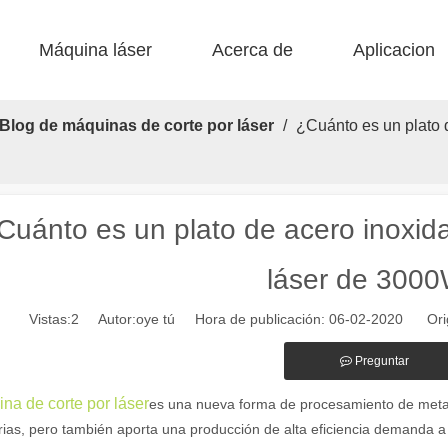
Máquina láser
Acerca de
Aplicacion
 F-BS Cama única encerrada 
 F-EA Económico 
 Corte de acero F-PL 
 F-mi mini 
 FB básico 
 Producción FC-B Fed de bobina 
Blog de máquinas de corte por láser
/
¿Cuánto es un plato 
Cuánto es un plato de acero inoxid
láser de 300
Vistas:
2
Autor:oye tú Hora de publicación: 06-02-2020 Ori
alientes de las máquinas de marcado láser en la fabricación moderna y
Preguntar
na de corte por láser
es una nueva forma de procesamiento de metal
rias, pero también aporta una producción de alta eficiencia demanda a 