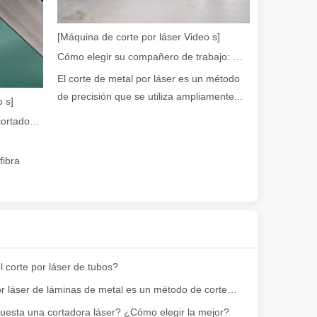
en rápida evolución de la fabricación de metales, la eficiencia y la pre
[Máquina de corte por láser Video s]
Cómo elegir su compañero de trabajo: máquina de corte por láser
El corte de metal por láser es un método
de precisión que se utiliza ampliamente...
 s]
Guía 2026: Cómo las máquinas cortadoras de tubos por láser de fibra están revolucionando la fabricación de tuberías
fibra
iedad de tubos metálicos con alta precisión y eficiencia. Esta publicac
 corte por láser de tubos?
El corte por láser de láminas de metal es un método de corte muy utilizado.
uesta una cortadora láser? ¿Cómo elegir la mejor?