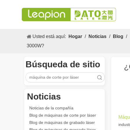
Usted está aquí:
Hogar
/
Noticias
/
Blog
/
3000W?
Búsqueda de sitio
¿
Búsqueda
Noticias
Los versátiles Aplicacion y las características sobresalientes de las máquinas de marcado láser
Las versátiles Aplicacion S y las características sobres
Noticias de la compañía
Blog de máquinas de corte por láser
Máqui
Blog de máquinas de grabado láser
indust
Blog de máquinas de marcado láser