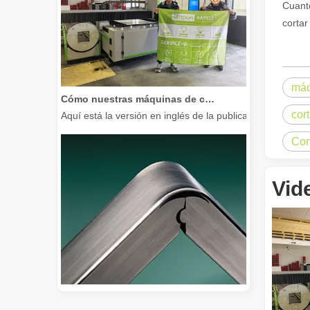
Cuanto
cortar
máq
Cómo nuestras máquinas de corte por láser están fortaleciendo la fabricación mexicana
Aquí está la versión en inglés de la publicación del bl
cor
Cor
Vid