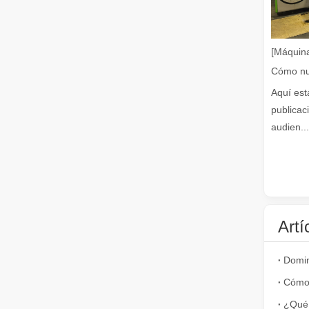
Guía 2026: Cómo las máquinas cortadoras de tubos por láser de fibra están revolucionando la fabricación de tuberías
Guía 2026: Cómo las máquinas cortadoras de tubos por láse
[Máquina
Aquí est
publicac
audien...
¿Qué es el corte por láser de tubos?
El corte por láser de tubos es una tecnología clave en l
Artí
¿Qué 