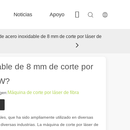
Noticias
Apoyo
Contáctenos
 FE-BS Precisión cerrada 
 Producción de bobina FC-BS 
 Intercambio versátil de Fe-EA 
 F-gr grandes tamaño 
de acero inoxidable de 8 mm de corte por láser de
able de 8 mm de corte por
0W?
Máquina de corte por láser de fibra
gen:
 el paisaje industrial, las máquinas de marcado láser han surgido como
es, que ha sido ampliamente utilizado en diversas
diversas industrias. La máquina de corte por láser de