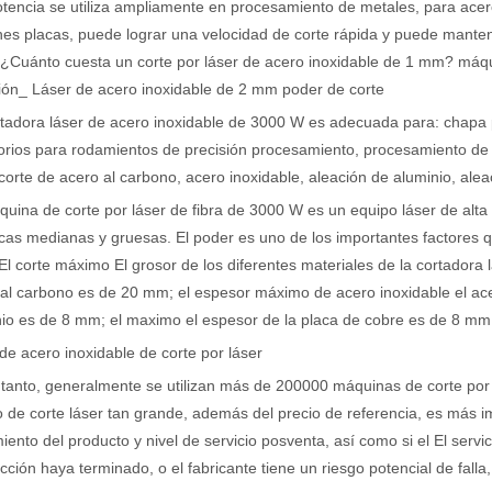
otencia se utiliza ampliamente en procesamiento de metales, para acer
s placas, puede lograr una velocidad de corte rápida y puede manten
 ¿Cuánto cuesta un corte por láser de acero inoxidable de 1 mm? máq
ión_ Láser de acero inoxidable de 2 mm poder de corte
rtadora láser de acero inoxidable de 3000 W es adecuada para: chapa 
rios para rodamientos de precisión procesamiento, procesamiento de pe
 corte de acero al carbono, acero inoxidable, aleación de aluminio, alea
uina de corte por láser de fibra de 3000 W es un equipo láser de alta
cas medianas y gruesas. El poder es uno de los importantes factores q
 El corte máximo El grosor de los diferentes materiales de la cortadora
al carbono es de 20 mm; el espesor máximo de acero inoxidable el ac
io es de 8 mm; el maximo el espesor de la placa de cobre es de 8 mm
de acero inoxidable de corte por láser
 tanto, generalmente se utilizan más de 200000 máquinas de corte po
 de corte láser tan grande, además del precio de referencia, es más imp
iento del producto y nivel de servicio posventa, así como si el El servi
cción haya terminado, o el fabricante tiene un riesgo potencial de falla,