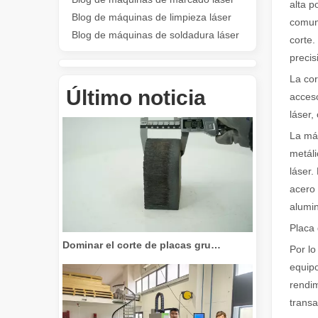
alta p
Blog de máquinas de limpieza láser
comune
Blog de máquinas de soldadura láser
corte.
precis
Revolucione el corte de tubos: cómo las máquinas cortadoras de tubos por láser transforman la fabricación
La co
Último noticia
acceso
láser,
La máq
metáli
láser.
acero 
alumin
Placa 
Dominar el corte de placas gruesas: cómo las máquinas de corte por láser de fibra revolucionan la fabricación
Por lo
equipo
rendim
transa