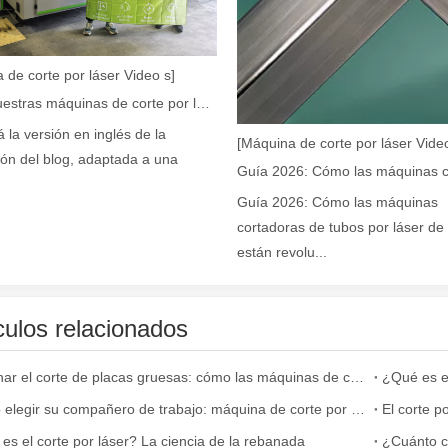
r de fibra están revolucionando la fabricación de tuberías En el mundo 
 de corte por láser Video s]
Cómo nuestras máquinas de corte por láser están fortaleciendo la fabricación mexicana
á la versión en inglés de la
[Máquina de corte por láser Video
ión del blog, adaptada a una
Guía 2026: Cómo las máquinas
cortadoras de tubos por láser de 
están revolu...
a industria manufacturera en rápido desarrollo. Puede procesar una var
culos relacionados
Dominar el corte de placas gruesas: cómo las máquinas de corte por láser de fibra revolucionan la fabricación
¿Qué es el
Cómo elegir su compañero de trabajo: máquina de corte por láser
es el corte por láser? La ciencia de la rebanada
¿Cuánto c