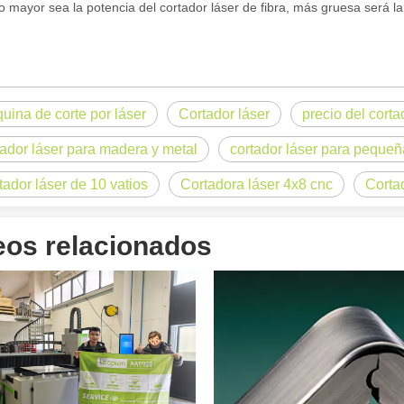
 mayor sea la potencia del cortador láser de fibra, más gruesa será la 
uina de corte por láser
Cortador láser
precio del corta
og, adaptada a una audiencia internacional manteniendo el tono profes
tador láser para madera y metal
cortador láser para peque
tador láser de 10 vatios
Cortadora láser 4x8 cnc
Corta
eos relacionados