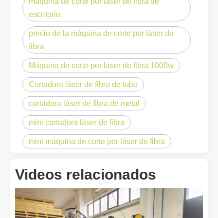
máquina de corte por láser de fibra de
escritorio
precio de la máquina de corte por láser de
fibra
Máquina de corte por láser de fibra 1000w
¿Qué es el corte por láser? La ciencia de la rebanada
¿Qué es el corte por láser? La ciencia del corte En esencia, el co
Cortadora láser de fibra de tubo
cortadora láser de fibra de metal
mini cortadora láser de fibra
mini máquina de corte por láser de fibra
Videos relacionados