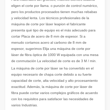
eligen el corte por llama. o punzón de control numérico,
Cómo elegir su compañero de trabajo: máquina de corte por láser
pero los productos procesados ​​tienen muchas rebabas
El corte de metal por láser es un método de precisión que se utili
y velocidad lenta. Los técnicos profesionales de la
máquina de corte por láser leapion el fabricante
presenta qué tipo de equipo es el más adecuado para
cortar Placa de acero de 8 mm de espesor. Si a
menudo cortamos acero al carbono de 8 mm de
espesor, sugerimos Elija una máquina de corte por
láser de fibra óptica de 1000 W equipada con una mesa
de conmutación La velocidad de corte es de 3 M / min.
La máquina de corte por láser se ha convertido en el
equipo necesario de chapa corte debido a su fuerte
capacidad de corte, alta velocidad y alto procesamiento
exactitud. Además, la máquina de corte por láser de
El corte por láser de láminas de metal es un método de corte muy utilizado.
fibra puede cortar varios complejos gráficos de acuerdo
El corte por láser de láminas de metal es un método de corte muy ut
con los requisitos para satisfacer las necesidades de
varios Industrias.