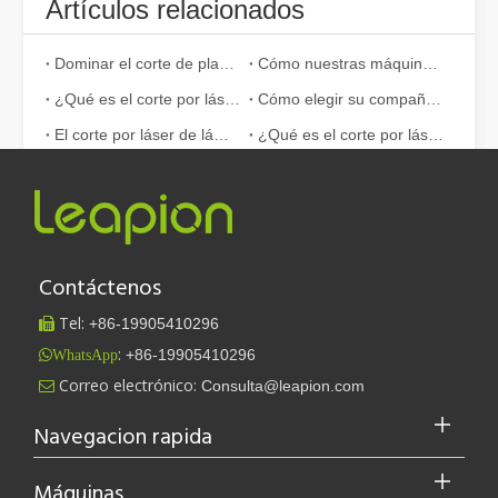
Artículos relacionados
Dominar el corte de placas gruesas: cómo las máquinas de corte por láser de fibra revolucionan la fabricación
Cómo nuestras máquinas de corte por láser están fortaleciendo la fabricación mexicana
¿Qué es el corte por láser de tubos?
Cómo elegir su compañero de trabajo: máquina de corte por láser
El corte por láser de láminas de metal es un método de corte muy utilizado.
¿Qué es el corte por láser? La ciencia de la rebanada
¿Cuánto cuesta una cortadora láser? ¿Cómo elegir la mejor?
¡Nuestros socios internacionales viajaron miles de kilómetros para visitar nuestra fábrica y presenciar la magia de la tecnología de corte por láser!
Las ventajas de las máquinas de corte láser de fibra: bajo mantenimiento, depreciación y pérdida de material
¿Cuál es el poder del acero inoxidable de 3 mm de corte por láser?
¿Cuánto cuesta el precio de la máquina de corte por láser de fibra 6000W?
¿Cuánto cuesta la máquina de corte por láser de fibra? ¿Se puede dividir en etapas?
Contáctenos
Tel:
+86-
19905410296

:
+86-19905410296
WhatsApp
Leapion actualmente exhibe sus equipos láser en el stand 18.1E12 de la Feria de Cantón.
Correo electrónico:
Consulta@leapion.com

Leapion actualmente exhibe sus equipos láser en el stand 18.1E12 
Navegacion rapida
Máquinas