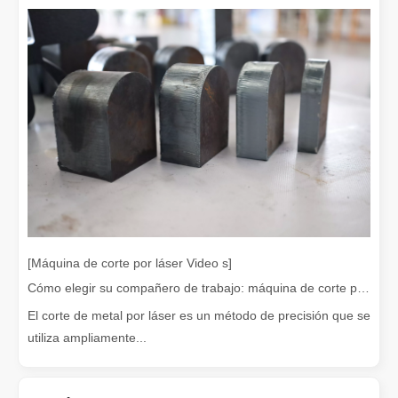
¡Nuestros socios internacionales viajaron miles de kilómetros para visitar nuestra fábrica y presenciar la magia de la tecnología de corte por láser!
¡Nuestros socios internacionales viajaron miles de millas para vis
[Máquina de corte por láser Video s]
Cómo elegir su compañero de trabajo: máquina de corte por láser
El corte de metal por láser es un método de precisión que se
utiliza ampliamente...
El team building de Leapion Red Leaf Valley ha llegado a una conclusión exitosa
Saliendo del ajetreo y el bullicio, nos embarcamos en un viaje pa