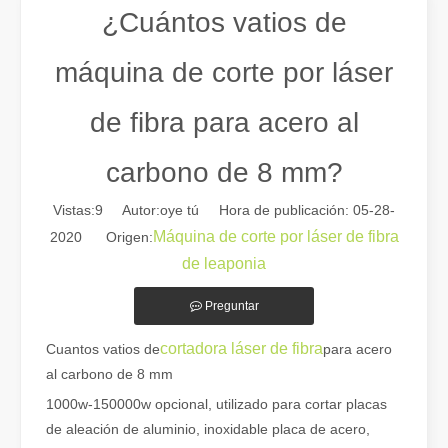
¿Cuántos vatios de
máquina de corte por láser
de fibra para acero al
carbono de 8 mm?
Vistas:
9
Autor:oye tú Hora de publicación: 05-28-
Máquina de corte por láser de fibra
2020 Origen:
de leaponia
Guía 2026: Cómo las máquinas cortadoras de tubos por láser de fibra están revolucionando la fabricación de tuberías
Guía 2026: Cómo las máquinas cortadoras de tubos por láser de fibra
Preguntar
cortadora láser de fibra
Cuantos vatios de
para acero
al carbono de 8 mm
1000w-150000w opcional, utilizado para cortar placas
de aleación de aluminio, inoxidable placa de acero,