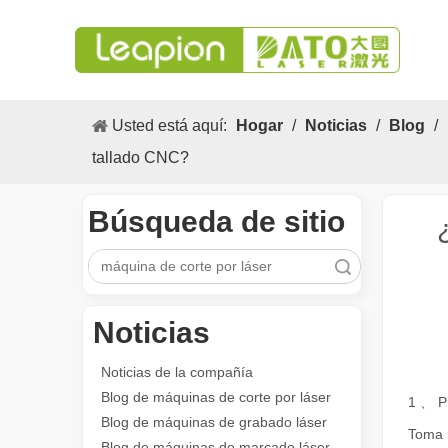
Usted está aquí:
Hogar
/
Noticias
/
Blog
/
tallado CNC?
Búsqueda de sitio
Búsqueda
Los versátiles Aplicacion y las características sobresalientes de las máquinas de marcado láser
Noticias
Las versátiles Aplicacion S y las características sobres
Noticias de la compañía
Blog de máquinas de corte por láser
1 、 Pr
Blog de máquinas de grabado láser
Toma 
Blog de máquinas de marcado láser