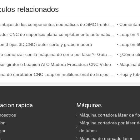
culos relacionados
Las ventajas de los componentes neumáticos de SMC frente a otras marcas
Comentario
Enrutador CNC de superficie plana completamente automático para la fabricación de muebles
Leapion 4
on 3 ejes 3D CNC router corte y grabe madera
Leapion 6
, la eliminación de pintura con láser es una tecnología líder. Este mét
¿Cómo comenzar con la máquina de corte por láser?- Guía para principiantes
¿Cómo util
sel giratorio Leapion ATC Madera Fresadora CNC Video
Máquina d
Máquina de enrutador CNC Leapion multifuncional de 5 ejes ATC
acion rapida
Máquinas
nosotros
Máquina cortadora láser de fi
ion
Máquina cortadora por láser de
damental en la fabricación moderna. Si usted es propietario de una pe
gar
de tubos
s
Máquina de marcado láser