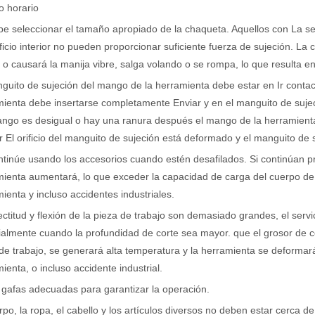
o horario
e seleccionar el tamaño apropiado de la chaqueta. Aquellos con La sec
ificio interior no pueden proporcionar suficiente fuerza de sujeción.
 o causará la manija vibre, salga volando o se rompa, lo que resulta en
guito de sujeción del mango de la herramienta debe estar en Ir contact
ienta debe insertarse completamente Enviar y en el manguito de sujeci
ngo es desigual o hay una ranura después el mango de la herramienta 
or El orificio del manguito de sujeción está deformado y el manguito 
tinúe usando los accesorios cuando estén desafilados. Si continúan pr
ienta aumentará, lo que exceder la capacidad de carga del cuerpo de la
ienta y incluso accidentes industriales.
rectitud y flexión de la pieza de trabajo son demasiado grandes, el servi
almente cuando la profundidad de corte sea mayor. que el grosor de cort
de trabajo, se generará alta temperatura y la herramienta se deformará
ienta, o incluso accidente industrial.
e gafas adecuadas para garantizar la operación.
rpo, la ropa, el cabello y los artículos diversos no deben estar cerca de