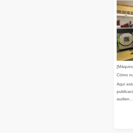
¿Es una buena elección? ¿Qué tan fuerte es la soldadura láser?
La soldadura láser ha revolucionado la fabricación moder
[Máquina
Aquí est
publicac
audien...
¿Qué es el corte por láser? La ciencia de la rebanada
¿Qué es el corte por láser? La ciencia del corte En esen