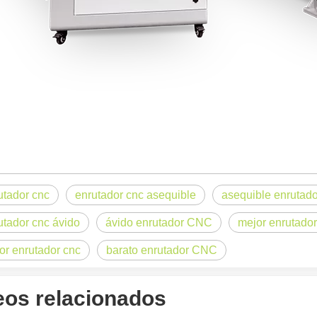
e se utiliza ampliamente en la fabricación de metales. Puede cortar una
utador cnc
enrutador cnc asequible
asequible enrutad
utador cnc ávido
ávido enrutador CNC
mejor enrutador
rte muy utilizado. Es conocido por su precisión, eficiencia y versatili
or enrutador cnc
barato enrutador CNC
eos relacionados