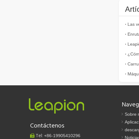
Artí
Leapi
Eliminación de pintura con láser, debe elegir la mejor forma de eliminar la pintura
En el campo del tratamiento y restauración de superficies
Carru
Naveg
Sobre 
¿Cuánto cuesta una cortadora láser? ¿Cómo elegir la mejor?
Aplicac
Contáctenos
Las máquinas de corte por láser son una herramienta fun
descar
Tel:
+86-
19905410296

Noticia