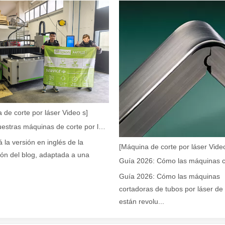
na con su precisión y eficiencia superiores. Esta avanzada tecnología
 de corte por láser Video s]
Cómo nuestras máquinas de corte por láser están fortaleciendo la fabricación mexicana
á la versión en inglés de la
[Máquina de corte por láser Video
ión del blog, adaptada a una
Guía 2026: Cómo las máquinas
cia, el corte por láser es un proceso de fabricación que utiliza un ray
cortadoras de tubos por láser de 
están revolu...