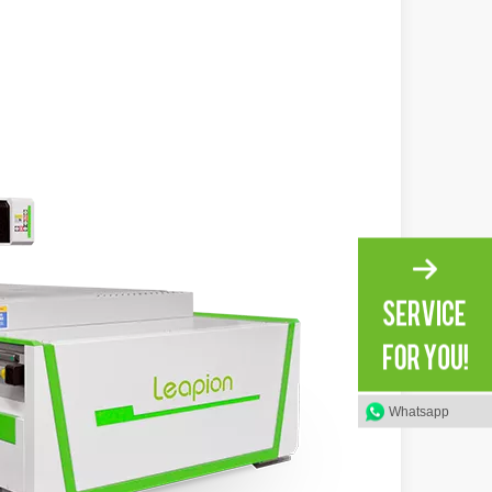
en rápida evolución de la fabricación de metales, la eficiencia y la pre
iedad de tubos metálicos con alta precisión y eficiencia. Esta publicac
Whatsapp