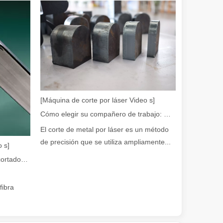
 ofrece importantes ventajas sobre los métodos de soldadura tradiciona
[Máquina de corte por láser Video s]
Cómo elegir su compañero de trabajo: máquina de corte por láser
El corte de metal por láser es un método
de precisión que se utiliza ampliamente...
 s]
Guía 2026: Cómo las máquinas cortadoras de tubos por láser de fibra están revolucionando la fabricación de tuberías
o láser enfocado de alta potencia para cortar material en formas y dise
fibra