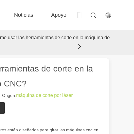
Noticias
Apoyo
Contáctenos
 FE-BS Precisión cerrada 
 Producción de bobina FC-BS 
 Intercambio versátil de Fe-EA 
 F-gr grandes tamaño 
o usar las herramientas de corte en la máquina de
ramientas de corte en la
do CNC?
máquina de corte por láser
 Origen:
 el paisaje industrial, las máquinas de marcado láser han surgido como
res están diseñados para girar las máquinas cnc en