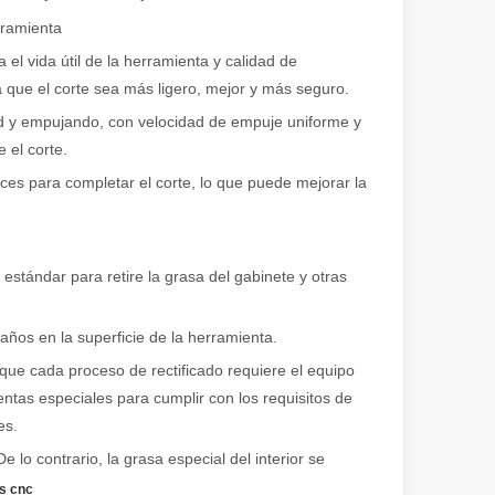
ramienta
el vida útil de la herramienta y calidad de
 que el corte sea más ligero, mejor y más seguro.
ad y empujando, con velocidad de empuje uniforme y
 el corte.
ional e inspirador del original. Shining Across the Pacific: How Our L
ces para completar el corte, lo que puede mejorar la
estándar para retire la grasa del gabinete y otras
años en la superficie de la herramienta.
rque cada proceso de rectificado requiere el equipo
ntas especiales para cumplir con los requisitos de
es.
 lo contrario, la grasa especial del interior se
s cnc