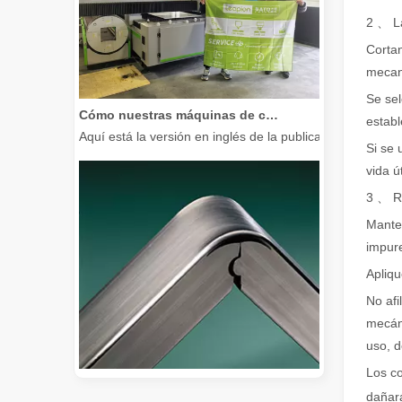
2 、 La
Cortan
mecani
Se sel
Cómo nuestras máquinas de corte por láser están fortaleciendo la fabricación mexicana
establ
Aquí está la versión en inglés de la publicación del bl
Si se 
vida ú
3 、 R
Manten
impur
Apliqu
No afi
mecáni
uso, d
Los co
dañará