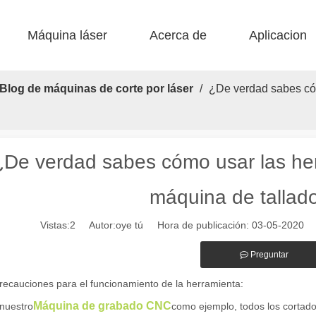
Máquina láser
Acerca de
Aplicacion
 F-BS Cama única encerrada 
 F-EA Económico 
 Corte de acero F-PL 
 F-mi mini 
 FB básico 
 Producción FC-B Fed de bobina 
Blog de máquinas de corte por láser
/
¿De verdad sabes cóm
¿De verdad sabes cómo usar las her
máquina de talla
Vistas:
2
Autor:oye tú Hora de publicación: 03-05-2020
alientes de las máquinas de marcado láser en la fabricación moderna y
Preguntar
ecauciones para el funcionamiento de la herramienta:
Máquina de grabado CNC
nuestro
como ejemplo, todos los cortado