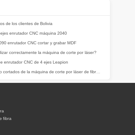
s de los clientes de Bolivia
 ejes enrutador CNC máquina 2040
090 enrutador CNC cortar y grabar MDF
odo proporciona una solución de alta tecnología para la eliminación de 
izar correctamente la máquina de corte por láser?
e enrutador CNC de 4 ejes Leapion
Hoja y tubo cortados de la máquina de corte por láser de fibra Leapion
bra
 fibra
queña empresa, un aficionado o parte de una operación de fabricación 