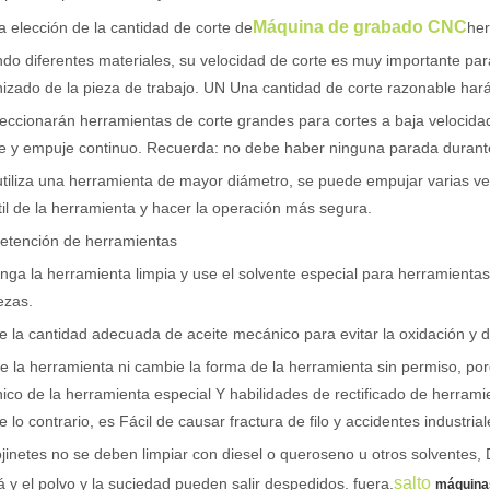
Máquina de grabado CNC
 elección de la cantidad de corte de
her
do diferentes materiales, su velocidad de corte es muy importante para 
zado de la pieza de trabajo. UN Una cantidad de corte razonable hará
eccionarán herramientas de corte grandes para cortes a baja velocid
e y empuje continuo. Recuerda: no debe haber ninguna parada durante
og, adaptada a una audiencia internacional manteniendo el tono profes
utiliza una herramienta de mayor diámetro, se puede empujar varias ve
til de la herramienta y hacer la operación más segura.
etención de herramientas
ga la herramienta limpia y use el solvente especial para herramientas 
ezas.
e la cantidad adecuada de aceite mecánico para evitar la oxidación y d
le la herramienta ni cambie la forma de la herramienta sin permiso, po
co de la herramienta especial Y habilidades de rectificado de herramie
e lo contrario, es Fácil de causar fractura de filo y accidentes industrial
jinetes no se deben limpiar con diesel o queroseno u otros solventes, De
salto
 y el polvo y la suciedad pueden salir despedidos. fuera.
máquina