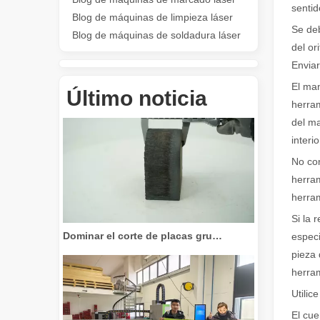
sentid
Blog de máquinas de limpieza láser
Se deb
Blog de máquinas de soldadura láser
del or
Revolucione el corte de tubos: cómo las máquinas cortadoras de tubos por láser transforman la fabricación
Enviar
El man
Último noticia
herram
del ma
interi
No con
herram
herram
Si la 
Dominar el corte de placas gruesas: cómo las máquinas de corte por láser de fibra revolucionan la fabricación
especi
pieza 
herram
Utilic
El cue