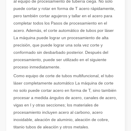
al equipo de procesamiento de tubería ciega. No solo
puede cortar y rotar en forma de T acero rápidamente,
Cómo elegir su compañero de trabajo: máquina de corte por láser
pero también cortar agujeros y tallar en el acero para
El corte de metal por láser es un método de precisión que se utili
completar todos los Pasos de procesamiento en el
acero. Además, el corte automático de tubos por láser
La máquina puede lograr un procesamiento de alta
precisión, que puede lograr una sola vez corte y
conformado sin desbarbado posterior. Después del
procesamiento, puede ser utilizado en el siguiente
proceso inmediatamente.
Como equipo de corte de tubos multifuncional, el tubo
láser completamente automático La máquina de corte
no solo puede cortar acero en forma de T, sino también
procesar a medida ángulos de acero, canales de acero,
vigas en I y otras secciones; los materiales de
El corte por láser de láminas de metal es un método de corte muy utilizado.
procesamiento incluyen acero al carbono, acero
El corte por láser de láminas de metal es un método de corte muy ut
inoxidable, aleación de aluminio, aleación de cobre,
titanio tubos de aleación y otros metales.