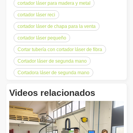
cortador láser para madera y metal
Eliminación de pintura con láser, debe elegir la mejor forma de eliminar la pintura
cortador láser reci
En el campo del tratamiento y restauración de superficies, la elimi
cortador láser de chapa para la venta
cortador láser pequeño
Cortar tubería con cortador láser de fibra
Cortador láser de segunda mano
Cortadora láser de segunda mano
Videos relacionados
¿Cuánto cuesta una cortadora láser? ¿Cómo elegir la mejor?
Las máquinas de corte por láser son una herramienta fundamental e