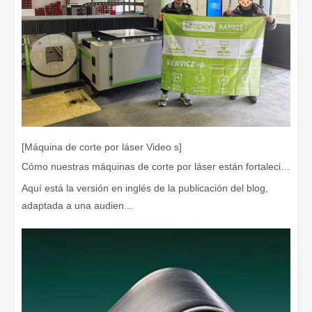
[Máquina de corte por láser Video s]
Cómo nuestras máquinas de corte por láser están fortaleciendo la fabricación mexicana
¿Es caro el dispositivo de soldadura láser? ¿Cómo comprar uno rentable?
Aquí está la versión en inglés de la publicación del blog,
En la fabricación y la ingeniería modernas, la precisión y la efic
adaptada a una audien...