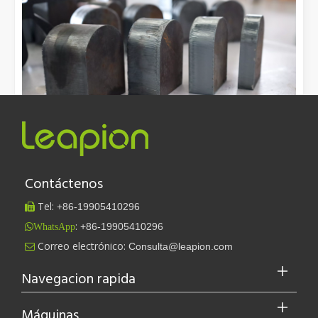
[Máquina de corte por láser Video s]
Contáctenos
Cómo elegir su compañero de trabajo: máquina de corte por láser
Tel:
+86-
19905410296

El corte de metal por láser es un método de precisión que se
:
+86-19905410296
WhatsApp
utiliza ampliamente...
Leapion actualmente exhibe sus equipos láser en el stand 18.1E12 de la Feria de Cantón.
Correo electrónico:
Consulta@leapion.com

Leapion actualmente exhibe sus equipos láser en el stand 18.1E12 
Navegacion rapida
Artículos relacionados
Máquinas