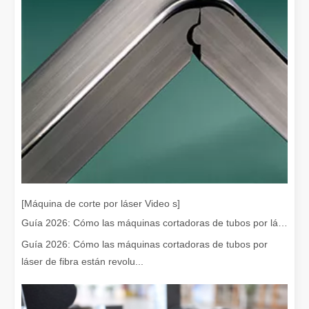
¡Nuestros socios internacionales viajaron miles de kilómetros para visitar nuestra fábrica y presenciar la magia de la tecnología de corte por láser!
¡Nuestros socios internacionales viajaron miles de millas para vis
[Máquina de corte por láser Video s]
Guía 2026: Cómo las máquinas cortadoras de tubos por láser de fibra están revolucionando la fabricación de tuberías
Guía 2026: Cómo las máquinas cortadoras de tubos por
láser de fibra están revolu...
El team building de Leapion Red Leaf Valley ha llegado a una conclusión exitosa
Saliendo del ajetreo y el bullicio, nos embarcamos en un viaje pa