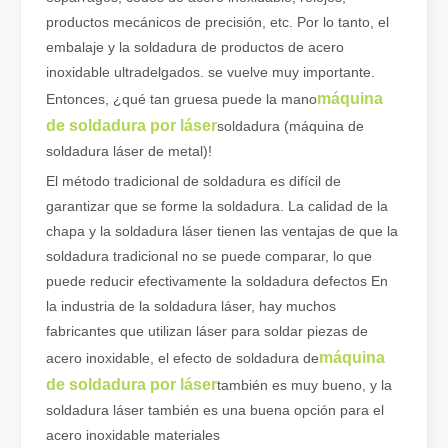
productos mecánicos de precisión, etc. Por lo tanto, el
embalaje y la soldadura de productos de acero
inoxidable ultradelgados. se vuelve muy importante.
máquina
Entonces, ¿qué tan gruesa puede la mano
de soldadura por láser
soldadura (máquina de
soldadura láser de metal)!
¿Qué es el corte por láser de tubos?
El corte por láser de tubos es una tecnología clave en la industri
El método tradicional de soldadura es difícil de
garantizar que se forme la soldadura. La calidad de la
chapa y la soldadura láser tienen las ventajas de que la
soldadura tradicional no se puede comparar, lo que
puede reducir efectivamente la soldadura defectos En
la industria de la soldadura láser, hay muchos
fabricantes que utilizan láser para soldar piezas de
máquina
acero inoxidable, el efecto de soldadura de
de soldadura por láser
también es muy bueno, y la
soldadura láser también es una buena opción para el
acero inoxidable materiales