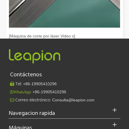
[Máquina de corte por láser Video s]
Guía 2026: Cómo las máquinas cortadoras de tubos por láser de fibra están revolucionando la fabricación de tuberías
Guía 2026: Cómo las máquinas cortadoras de tubos por
láser de fibra están revolu...
Contáctenos
Tel:
+86-
19905410296

:
+86-19905410296
WhatsApp
Leapion actualmente exhibe sus equipos láser en el stand 18.1E12 de la Feria de Cantón.
Correo electrónico:
Consulta@leapion.com

Leapion actualmente exhibe sus equipos láser en el stand 18.1E12 
Navegacion rapida
Máquinas