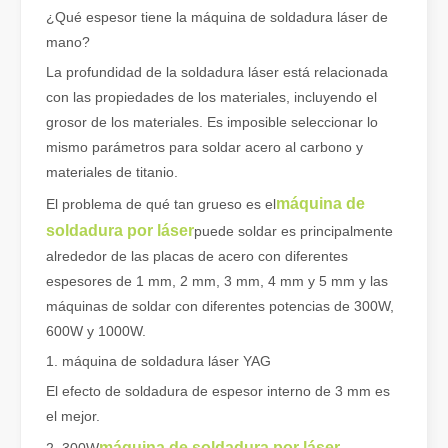
¿Qué espesor tiene la máquina de soldadura láser de
Cómo elegir su compañero de trabajo: máquina de corte por láser
mano?
El corte de metal por láser es un método de precisión que se utili
La profundidad de la soldadura láser está relacionada
con las propiedades de los materiales, incluyendo el
grosor de los materiales. Es imposible seleccionar lo
mismo parámetros para soldar acero al carbono y
materiales de titanio.
máquina de
El problema de qué tan grueso es el
soldadura por láser
puede soldar es principalmente
alrededor de las placas de acero con diferentes
espesores de 1 mm, 2 mm, 3 mm, 4 mm y 5 mm y las
máquinas de soldar con diferentes potencias de 300W,
600W y 1000W.
1. máquina de soldadura láser YAG
El corte por láser de láminas de metal es un método de corte muy utilizado.
El efecto de soldadura de espesor interno de 3 mm es
El corte por láser de láminas de metal es un método de corte muy ut
el mejor.
máquina de soldadura por láser