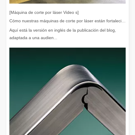
[Máquina de corte por láser Video s]
Cómo nuestras máquinas de corte por láser están fortaleciendo la fabricación mexicana
Aquí está la versión en inglés de la publicación del blog,
adaptada a una audien...
¡Nuestros socios internacionales viajaron miles de kilómetros para visitar nuestra fábrica y presenciar la magia de la tecnología de corte por láser!
¡Nuestros socios internacionales viajaron miles de millas para vis
El team building de Leapion Red Leaf Valley ha llegado a una conclusión exitosa
Saliendo del ajetreo y el bullicio, nos embarcamos en un viaje pa