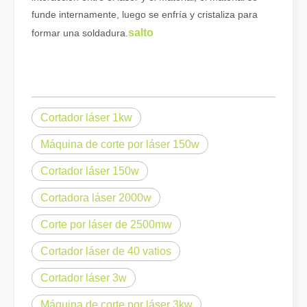
funde internamente, luego se enfría y cristaliza para
Eliminación de pintura con láser, debe elegir la mejor forma de eliminar la pintura
salto
formar una soldadura.
En el campo del tratamiento y restauración de superficies, la elimi
Cortador láser 1kw
Máquina de corte por láser 150w
Cortador láser 150w
Cortadora láser 2000w
Corte por láser de 2500mw
¿Cuánto cuesta una cortadora láser? ¿Cómo elegir la mejor?
Cortador láser de 40 vatios
Las máquinas de corte por láser son una herramienta fundamental e
Cortador láser 3w
Máquina de corte por láser 3kw