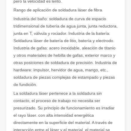
pero la velocidad es lento.
Rango de aplicación de soldadura láser de fibra
Industria del baño: soldadura de curva de espacio
tridimensional de tubería de agua junta, junta reductora,
junta en T, válvula y rociador. Industria de la batería:
Soldadura láser de batería de litio, batería y electrodo.
¿Qué es el corte por láser? La ciencia de la rebanada
Industria de gafas: acero inoxidable, aleación de titanio
¿Qué es el corte por láser? La ciencia del corte En esencia, el co
y otros materiales de hebilla de gafas, exterior marco y
otras posiciones de soldadura de precisión. Industria de
hardware: impulsor, hervidor de agua, mango, etc.,
soldadura de piezas complejas de estampado y piezas
de fundición.
La soldadura láser pertenece a la soldadura sin
contacto, el proceso de trabajo no necesita ser
presurizado. Su principio de funcionamiento es irradiar
el rayo láser. con alta intensidad energética
directamente en la superficie del material. A través de
interacción entre el láser y el material, el material se