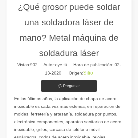
¿Qué grosor puede soldar
una soldadora láser de
mano? Metal máquina de
soldadura láser
Vistas:
902
Autor:oye tú Hora de publicación: 02-
Sitio
13-2020 Origen:
Guía 2026: Cómo las máquinas cortadoras de tubos por láser de fibra están revolucionando la fabricación de tuberías
Preguntar
Guía 2026: Cómo las máquinas cortadoras de tubos por láser de fibra
En los últimos años, la aplicación de chapa de acero
inoxidable es cada vez más extensa, en reparación de
moldes, ferretería y artesanía, soldadura por puntos,
electrónica componentes, aparatos sanitarios de acero
inoxidable, grifos, carcasa de teléfono móvil
espárragos, codos de acero inoxidable, relojes,