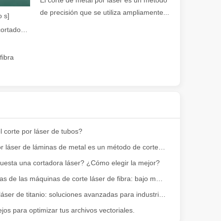
El corte de metal por láser es un método
de precisión que se utiliza ampliamente...
 s]
Guía 2026: Cómo las máquinas cortadoras de tubos por láser de fibra están revolucionando la fabricación de tuberías
 amplia gama de materiales con alta precisión y bajo desperdicio. En e
fibra
 corte por láser de tubos?
El corte por láser de láminas de metal es un método de corte muy utilizado.
uesta una cortadora láser? ¿Cómo elegir la mejor?
dad. Sin embargo, algunos podrían decir que el corte por láser tiene su
Las ventajas de las máquinas de corte láser de fibra: bajo mantenimiento, depreciación y pérdida de material
Corte por láser de titanio: soluciones avanzadas para industrias de alta tecnología
jos para optimizar tus archivos vectoriales.