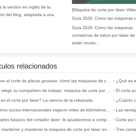
á la versión en inglés de la
[Máquina de corte por láser Video
ión del blog, adaptada a una
Guía 2026: Cómo las máquinas
e se utiliza ampliamente en la fabricación de metales. Puede cortar una
cortadoras de tubos por láser de 
están revolu...
culos relacionados
Dominar el corte de placas gruesas: cómo las máquinas de corte por láser de fibra revolucionan la fabricación
¿Qué es el
Cómo elegir su compañero de trabajo: máquina de corte por láser
es el corte por láser? La ciencia de la rebanada
¿Cuánto c
rte muy utilizado. Es conocido por su precisión, eficiencia y versatili
¡Nuestros socios internacionales viajaron miles de kilómetros para visitar nuestra fábrica y presenciar la magia de la tecnología de corte por láser!
Conceptos básicos del cortador láser: le ayudaremos a comprenderlo completamente
Cómo mantener y mantener la máquina de corte por láser en la temperatura alta en verano.
Tres conse