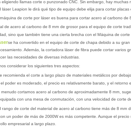
n eligiendo llamas corte o punzonado CNC. Sin embargo, hay muchas r
l láser Leapion le dirá qué tipo de equipo debe elija para cortar plac
máquina de corte por láser es buena para cortar acero al carbono de
al de acero al carbono de 8 mm de grosor para el equipo de corte tradi
dad, sino que también tiene una cierta brecha con el Máquina de corte 
áser
se ha convertido en el equipo de corte de chapa debido a su gran 
cesamiento. Además, la cortadora láser de fibra puede cortar varios g
acer las necesidades de diversas industrias.
s considerar los siguientes tres aspectos:
se recomienda el corte a largo plazo de materiales metálicos por deba
, el poder es moderado, el precio es relativamente barato, y el retorno
 a menudo cortamos acero al carbono de aproximadamente 8 mm, suger
 equipada con una mesa de conmutación, con una velocidad de corte d
el rango de corte del material de acero al carbono tiene más de 8 mm d
con un poder de más de 2000W es más competente. Aunque el precio se
ollo empresarial a largo plazo.