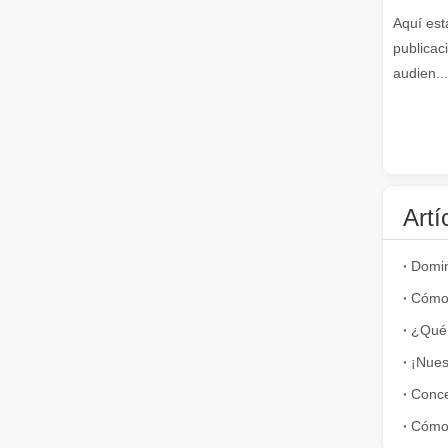
Aquí est
publicac
Cómo elegir su compañero de trabajo: máquina de corte por láser
audien...
El corte de metal por láser es un método de precisión qu
Artí
El corte por láser de láminas de metal es un método de corte muy utilizado.
¿Qué 
El corte por láser de láminas de metal es un método de co