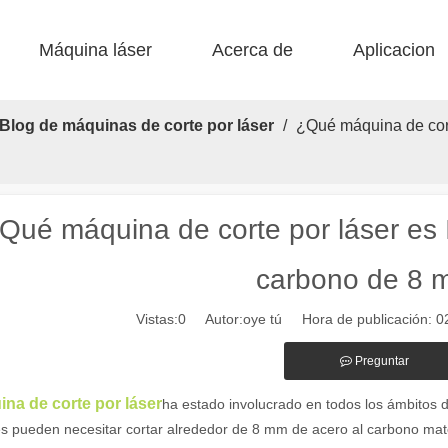
Máquina láser
Acerca de
Aplicacion
 F-BS Cama única encerrada 
 F-EA Económico 
 Corte de acero F-PL 
 F-mi mini 
 FB básico 
 Producción FC-B Fed de bobina 
Blog de máquinas de corte por láser
/
¿Qué máquina de corte
Qué máquina de corte por láser es I
carbono de 8
Vistas:
0
Autor:oye tú Hora de publicación: 
Preguntar
alientes de las máquinas de marcado láser en la fabricación moderna y
na de corte por láser
ha estado involucrado en todos los ámbitos 
es pueden necesitar cortar alrededor de 8 mm de acero al carbono mat