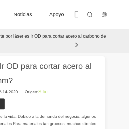
Noticias
Apoyo
Contáctenos
 FE-BS Precisión cerrada 
 Producción de bobina FC-BS 
 Intercambio versátil de Fe-EA 
 F-gr grandes tamaño 
 por láser es Ir OD para cortar acero al carbono de
r OD para cortar acero al
 mm?
Sitio
02-14-2020 Origen:
 el paisaje industrial, las máquinas de marcado láser han surgido como
de la vida. Debido a la demanda del negocio, algunos
eriales Para materiales tan gruesos, muchos clientes