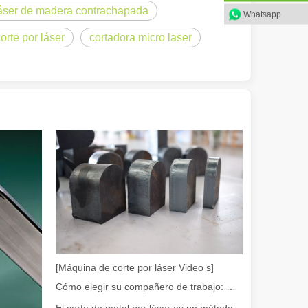
 láser de madera contrachapada
Whatsapp
en rápida evolución de la fabricación de metales, la eficiencia y la pre
rte por láser
cortadora micro laser
iedad de tubos metálicos con alta precisión y eficiencia. Esta publicac
[Máquina de corte por láser Video s]
Cómo elegir su compañero de trabajo: máquina de corte por láser