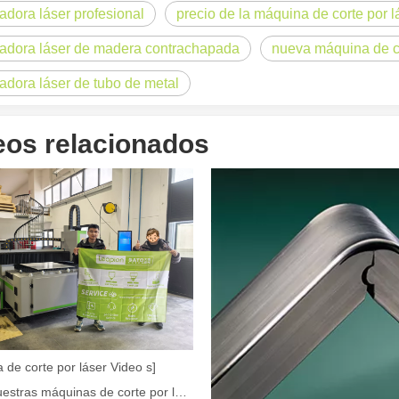
tadora láser profesional
precio de la máquina de corte por
r de fibra están revolucionando la fabricación de tuberías En el mundo 
tadora láser de madera contrachapada
nueva máquina de co
tadora láser de tubo de metal
eos relacionados
a industria manufacturera en rápido desarrollo. Puede procesar una var
 de corte por láser Video s]
Cómo nuestras máquinas de corte por láser están fortaleciendo la fabricación mexicana