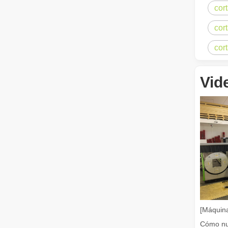
cor
Guía 2026: Cómo las máquinas cortadoras de tubos por láser de fibra están revolucionando la fabricación de tuberías
Guía 2026: Cómo las máquinas cortadoras de tubos por láse
cor
cor
Vid
¿Qué es el corte por láser de tubos?
El corte por láser de tubos es una tecnología clave en l
[Máquina