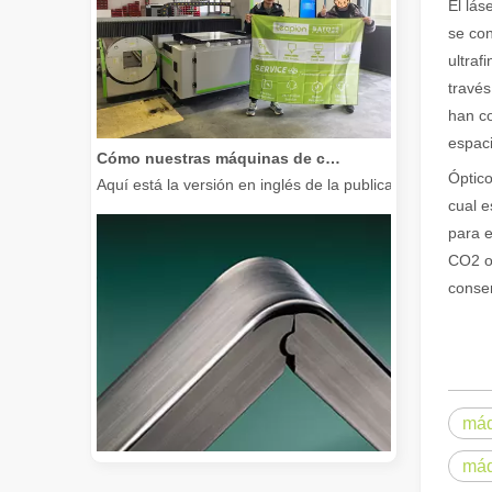
El lás
se con
ultraf
través
han co
espaci
Cómo nuestras máquinas de corte por láser están fortaleciendo la fabricación mexicana
Aquí está la versión en inglés de la publicación del bl
Óptic
cual e
para e
CO2 or
conser
máq
máq