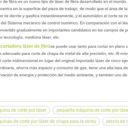
er de fibra es un nuevo tipo de láser de fibra desarrollado en el mundo
centra en la superficie del pieza de trabajo, de modo que el área de la 
ino se derrite y gasifica instantáneamente, y el automático el corte se r
 del Sistema mecánico de control numérico. En comparación con el láser
nvertido gradualmente en importantes candidatos en los campos de proc
o tecnología, medicina láser, etc.
og, adaptada a una audiencia internacional manteniendo el tono profes
cortadora láser de fibra
o
se puede usar tanto para cortar en plano co
s adecuado para corte de chapa de metal de alta precisión, etc. Al mis
l corte tridimensional en lugar del original Importado láser de cinco e
dinaria, ahorra más espacio y consumo de gas, tiene una alta tasa de
vación de energía y protección del medio ambiente, y también uno de 
uina de corte por láser
pequeña máquina de corte por láser
uinas de corte por láser de chapa para la venta
precio de 