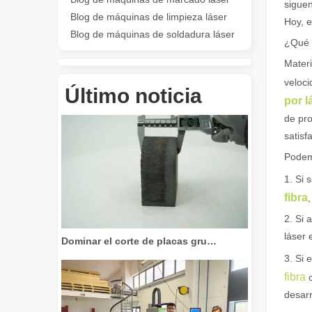
sigue
Blog de máquinas de limpieza láser
Hoy, e
Blog de máquinas de soldadura láser
¿Qué 
Materi
Revolucione el corte de tubos: cómo las máquinas cortadoras de tubos por láser transforman la fabricación
veloci
Último noticia
por l
de pro
satisf
Podemo
1. Si 
fibra
2. Si
Dominar el corte de placas gruesas: cómo las máquinas de corte por láser de fibra revolucionan la fabricación
láser
3. Si 
fibra
desarr