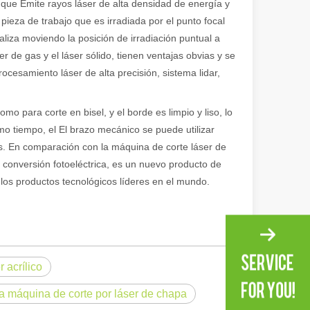
, que Emite rayos láser de alta densidad de energía y
pieza de trabajo que es irradiada por el punto focal
ealiza moviendo la posición de irradiación puntual a
 de gas y el láser sólido, tienen ventajas obvias y se
esamiento láser de alta precisión, sistema lidar,
ional e inspirador del original. Shining Across the Pacific: How Our L
mo para corte en bisel, y el borde es limpio y liso, lo
mo tiempo, el El brazo mecánico se puede utilizar
jes. En comparación con la máquina de corte láser de
 conversión fotoeléctrica, es un nuevo producto de
los productos tecnológicos líderes en el mundo.
 acrílico
la máquina de corte por láser de chapa