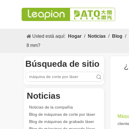
Usted está aquí:
Hogar
/
Noticias
/
Blog
/
8 mm?
Búsqueda de sitio
¿
Búsqueda
Noticias
Los versátiles Aplicacion y las características sobresalientes de las máquinas de marcado láser
Las versátiles Aplicacion S y las características sobres
Noticias de la compañía
Blog de máquinas de corte por láser
Máqui
Blog de máquinas de grabado láser
client
Blog de máquinas de marcado láser