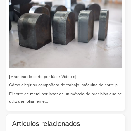
¿Es caro el dispositivo de soldadura láser? ¿Cómo comprar uno rentable?
[Máquina de corte por láser Video s]
En la fabricación y la ingeniería modernas, la precisión y la efic
Cómo elegir su compañero de trabajo: máquina de corte por láser
El corte de metal por láser es un método de precisión que se
utiliza ampliamente...
Artículos relacionados