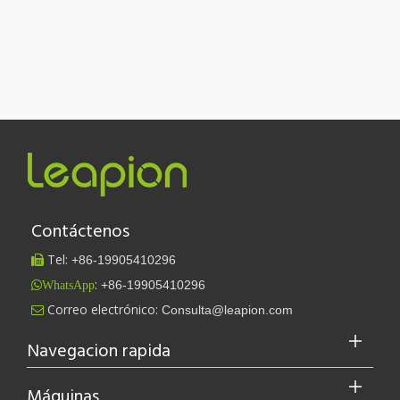
Contáctenos
Tel:
+86-
19905410296

:
+86-19905410296
WhatsApp
Leapion actualmente exhibe sus equipos láser en el stand 18.1E12 de la Feria de Cantón.
Correo electrónico:
Consulta@leapion.com

Leapion actualmente exhibe sus equipos láser en el stand 18.1E12 
Navegacion rapida
Máquinas