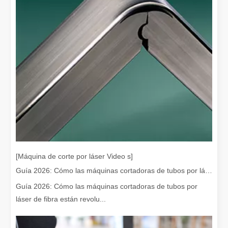
Eliminación de pintura con láser, debe elegir la mejor forma de eliminar la pintura
En el campo del tratamiento y restauración de superficies, la elimi
[Máquina de corte por láser Video s]
Guía 2026: Cómo las máquinas cortadoras de tubos por láser de fibra están revolucionando la fabricación de tuberías
¿Cuánto cuesta una cortadora láser? ¿Cómo elegir la mejor?
Guía 2026: Cómo las máquinas cortadoras de tubos por
Las máquinas de corte por láser son una herramienta fundamental e
láser de fibra están revolu...