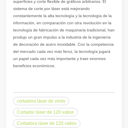
superficies y corte flexible de gráficos arbitrarios. El
sistema de corte por láser está mejorando
Cómo elegir su compañero de trabajo: máquina de corte por láser
constantemente la alta tecnología y la tecnología de la
El corte de metal por láser es un método de precisión que se utili
información, en comparación con otra revolución en la
tecnología de fabricación de maquinaria tradicional, han
produjo un gran impulso a la industria de la ingeniería
de decoración de acero inoxidable. Con la competencia
del mercado cada vez más feroz, la tecnología jugará
un papel cada vez más importante y traer enormes
beneficios económicos.
cortadora láser de vinilo
El corte por láser de láminas de metal es un método de corte muy utilizado.
El corte por láser de láminas de metal es un método de corte muy ut
Cortador láser de 120 vatios
Cortadora láser de 120 vatios