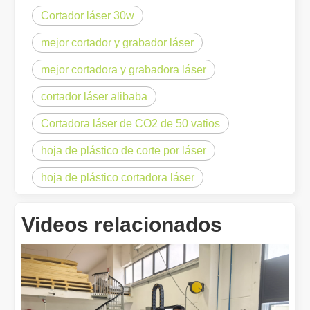
Cortador láser 30w
mejor cortador y grabador láser
mejor cortadora y grabadora láser
cortador láser alibaba
Cortadora láser de CO2 de 50 vatios
hoja de plástico de corte por láser
¿Es una buena elección? ¿Qué tan fuerte es la soldadura láser?
hoja de plástico cortadora láser
La soldadura láser ha revolucionado la fabricación moderna con su
Videos relacionados