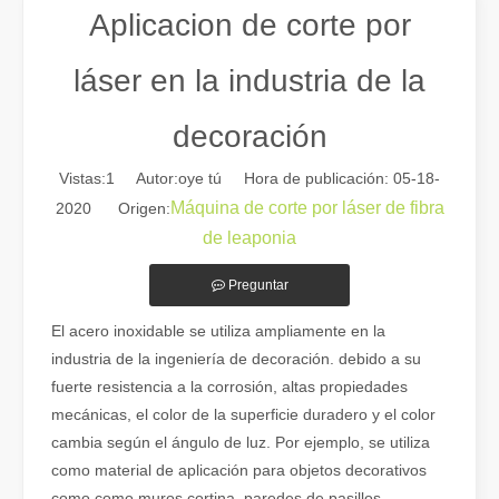
Aplicacion de corte por
láser en la industria de la
decoración
Vistas:
1
Autor:oye tú Hora de publicación: 05-18-
Máquina de corte por láser de fibra
2020 Origen:
de leaponia
Preguntar
Guía 2026: Cómo las máquinas cortadoras de tubos por láser de fibra están revolucionando la fabricación de tuberías
Guía 2026: Cómo las máquinas cortadoras de tubos por láser de fibra
El acero inoxidable se utiliza ampliamente en la
industria de la ingeniería de decoración. debido a su
fuerte resistencia a la corrosión, altas propiedades
mecánicas, el color de la superficie duradero y el color
cambia según el ángulo de luz. Por ejemplo, se utiliza
como material de aplicación para objetos decorativos
como como muros cortina, paredes de pasillos,