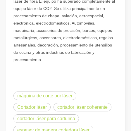
láser de fibra El equipo ha superado completamente al
equipo láser de CO2. Se utiliza principalmente en
procesamiento de chapa, aviación, aeroespacial,
electrónica, electrodomésticos, Automóviles,
maquinaria, accesorios de precisión, barcos, equipos
metalúrgicos, ascensores, electrodomésticos, regalos
artesanales, decoración, procesamiento de utensilios
de cocina y otras industrias de fabricación y
procesamiento.
¿Es caro el dispositivo de soldadura láser? ¿Cómo comprar uno rentable?
En la fabricación y la ingeniería modernas, la precisión y la efic
máquina de corte por láser
Cortador láser
cortador láser coherente
cortador láser para cartulina
espesor de madera cortadora láser