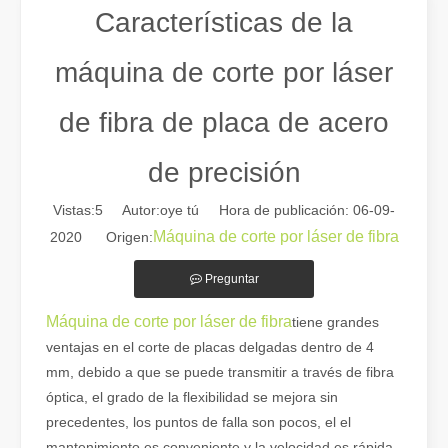
Características de la
máquina de corte por láser
de fibra de placa de acero
de precisión
Vistas:
5
Autor:oye tú Hora de publicación: 06-09-
Máquina de corte por láser de fibra
2020 Origen:
Guía 2026: Cómo las máquinas cortadoras de tubos por láser de fibra están revolucionando la fabricación de tuberías
Preguntar
Guía 2026: Cómo las máquinas cortadoras de tubos por láser de fibra
Máquina de corte por láser de fibra
tiene grandes
ventajas en el corte de placas delgadas dentro de 4
mm, debido a que se puede transmitir a través de fibra
óptica, el grado de la flexibilidad se mejora sin
precedentes, los puntos de falla son pocos, el el
mantenimiento es conveniente y la velocidad es rápida.