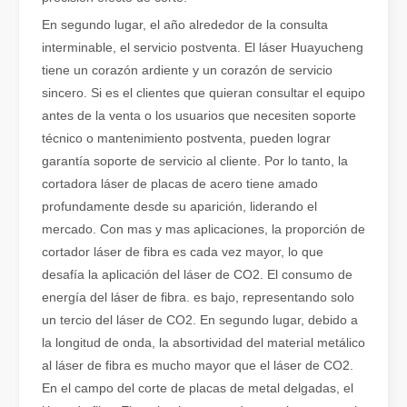
Eliminación de pintura con láser, debe elegir la mejor forma de eliminar la pintura
En segundo lugar, el año alrededor de la consulta
En el campo del tratamiento y restauración de superficies, la elimi
interminable, el servicio postventa. El láser Huayucheng
tiene un corazón ardiente y un corazón de servicio
sincero. Si es el clientes que quieran consultar el equipo
antes de la venta o los usuarios que necesiten soporte
técnico o mantenimiento postventa, pueden lograr
garantía soporte de servicio al cliente. Por lo tanto, la
cortadora láser de placas de acero tiene amado
profundamente desde su aparición, liderando el
mercado. Con mas y mas aplicaciones, la proporción de
cortador láser de fibra es cada vez mayor, lo que
desafía la aplicación del láser de CO2. El consumo de
energía del láser de fibra. es bajo, representando solo
un tercio del láser de CO2. En segundo lugar, debido a
¿Cuánto cuesta una cortadora láser? ¿Cómo elegir la mejor?
la longitud de onda, la absortividad del material metálico
Las máquinas de corte por láser son una herramienta fundamental e
al láser de fibra es mucho mayor que el láser de CO2.
En el campo del corte de placas de metal delgadas, el