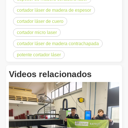
cortador láser de madera de espesor
cortador láser de cuero
cortador micro laser
¡Nuestros socios internacionales viajaron miles de kilómetros para visitar nuestra fábrica y presenciar la magia de la tecnología de corte por láser!
cortador láser de madera contrachapada
¡Nuestros socios internacionales viajaron miles de millas para vis
potente cortador láser
Videos relacionados
El team building de Leapion Red Leaf Valley ha llegado a una conclusión exitosa
Saliendo del ajetreo y el bullicio, nos embarcamos en un viaje pa