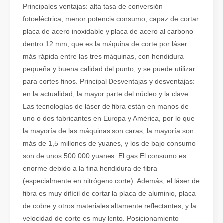
Principales ventajas: alta tasa de conversión
fotoeléctrica, menor potencia consumo, capaz de cortar
placa de acero inoxidable y placa de acero al carbono
dentro 12 mm, que es la máquina de corte por láser
más rápida entre las tres máquinas, con hendidura
pequeña y buena calidad del punto, y se puede utilizar
para cortes finos. Principal Desventajas y desventajas:
en la actualidad, la mayor parte del núcleo y la clave
Las tecnologías de láser de fibra están en manos de
uno o dos fabricantes en Europa y América, por lo que
¿Es una buena elección? ¿Qué tan fuerte es la soldadura láser?
la mayoría de las máquinas son caras, la mayoría son
La soldadura láser ha revolucionado la fabricación moderna con su
más de 1,5 millones de yuanes, y los de bajo consumo
son de unos 500.000 yuanes. El gas El consumo es
enorme debido a la fina hendidura de fibra
(especialmente en nitrógeno corte). Además, el láser de
fibra es muy difícil de cortar la placa de aluminio, placa
de cobre y otros materiales altamente reflectantes, y la
velocidad de corte es muy lento. Posicionamiento