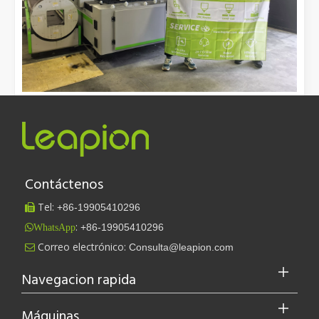
[Máquina de corte por láser Video s]
Cómo nuestras máquinas de corte por láser están fortaleciendo la fabricación mexicana
Aquí está la versión en inglés de la publicación del blog,
adaptada a una audien...
Contáctenos
Tel:
+86-
19905410296

:
+86-19905410296
WhatsApp
Leapion actualmente exhibe sus equipos láser en el stand 18.1E12 de la Feria de Cantón.
Correo electrónico:
Consulta@leapion.com

Leapion actualmente exhibe sus equipos láser en el stand 18.1E12 
Navegacion rapida
Máquinas