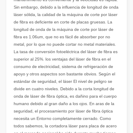
Sin embargo, debido a la influencia de longitud de onda
láser sólida, la calidad de la máquina de corte por láser
de fibra es deficiente en corte de placas gruesas. La
longitud de onda de la máquina de corte por láser de
fibra es 1.06um, que no es fácil de absorber por no
metal, por lo que no puede cortar no metal materiales.
¿Qué es el corte por láser de tubos?
La tasa de conversión fotoeléctrica del láser de fibra es
El corte por láser de tubos es una tecnología clave en la industri
superior al 25%. los ventajas del láser de fibra en el
consumo de electricidad, sistema de refrigeración de
apoyo y otros aspectos son bastante obvios. Según el
estándar de seguridad, el láser El nivel de peligro se
divide en cuatro niveles. Debido a la corta longitud de
onda de láser de fibra óptica, es dañino para el cuerpo
humano debido al gran daño a los ojos. En aras de la
seguridad, el procesamiento por láser de fibra óptica
necesita un Entorno completamente cerrado. Como
todos sabemos, la cortadora láser para placa de acero