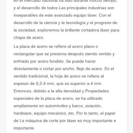
en el mercado nacional ha sido durante mucho tiempo,
y el desarrollo de todos Las principales industrias son
Cómo elegir su compañero de trabajo: máquina de corte por láser
inseparables de este avanzado equipo láser. Con el
El corte de metal por láser es un método de precisión que se utili
desarrollo de la ciencia y la tecnología y el progreso de
la sociedad, exploremos la brillante cortadora láser para
chapa de acero.
La placa de acero se refiere al acero plano o
rectangular que se presiona después siendo vertido y
enfriado por acero fundido. Se puede hacer
directamente o cortar por ancho. fleje de acero. En el
sentido tradicional, la hoja de acero se refiere al
espesor de 0,2-4 mm, que es superior a 4 mm.
Entonces, debido a la alta densidad y Propiedades
especiales de la placa de acero, se ha utilizado
ampliamente en automóviles y barco, aviación,
El corte por láser de láminas de metal es un método de corte muy utilizado.
hardware, equipo mecánico, etc. Por lo tanto, el papel
El corte por láser de láminas de metal es un método de corte muy ut
de La máquina de corte por láser es muy importante e
importante.