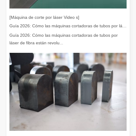
[Máquina de corte por láser Video s]
Guía 2026: Cómo las máquinas cortadoras de tubos por láser de fibra están revolucionando la fabricación de tuberías
Guía 2026: Cómo las máquinas cortadoras de tubos por
¡Nuestros socios internacionales viajaron miles de kilómetros para visitar nuestra fábrica y presenciar la magia de la tecnología de corte por láser!
láser de fibra están revolu...
¡Nuestros socios internacionales viajaron miles de millas para vis
El team building de Leapion Red Leaf Valley ha llegado a una conclusión exitosa
Saliendo del ajetreo y el bullicio, nos embarcamos en un viaje pa