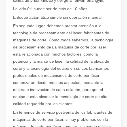
salida de brida Xinbao y riel guía Taiwán Shangyin.
Cómo elegir su compañero de trabajo: máquina de corte por láser
La vida útil puede ser de más de 10 años.
El corte de metal por láser es un método de precisión que se utili
Enfoque automático simple sin operación manual
En segundo lugar, debemos prestar atención a la
tecnología de procesamiento del láser. fabricantes de
máquinas de corte. Como todos sabemos, la tecnología
de procesamiento de La máquina de corte por láser
está relacionada con muchos factores, como la
potencia y la marca de láser, la calidad de la placa de
corte y la tecnología del equipo en sí. Los fabricantes
profesionales de mecanismos de corte por láser
comenzarán desde muchos aspectos, mediante la
mejora e innovación de cada eslabón, para que el
equipo pueda alcanzar la tecnología de corte de alta
El corte por láser de láminas de metal es un método de corte muy utilizado.
calidad requerida por los clientes.
El corte por láser de láminas de metal es un método de corte muy ut
En términos de servicio postventa de los fabricantes de
máquinas de corte por láser, si hay problemas con la
máquina de corte por láser comprada, ¿puede el láser