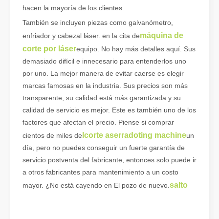
hacen la mayoría de los clientes.
También se incluyen piezas como galvanómetro,
máquina de
enfriador y cabezal láser. en la cita de
corte por láser
equipo. No hay más detalles aquí. Sus
demasiado difícil e innecesario para entenderlos uno
por uno. La mejor manera de evitar caerse es elegir
marcas famosas en la industria. Sus precios son más
transparente, su calidad está más garantizada y su
calidad de servicio es mejor. Este es también uno de los
factores que afectan el precio. Piense si comprar
¿Es una buena elección? ¿Qué tan fuerte es la soldadura láser?
La soldadura láser ha revolucionado la fabricación moderna con su
l
corte aserrado
ting machine
cientos de miles de
un
día, pero no puedes conseguir un fuerte garantía de
servicio postventa del fabricante, entonces solo puede ir
a otros fabricantes para mantenimiento a un costo
salto
mayor. ¿No está cayendo en El pozo de nuevo.