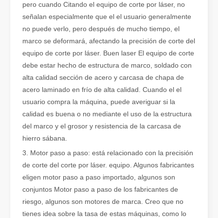
pero cuando Citando el equipo de corte por láser, no
Cómo elegir su compañero de trabajo: máquina de corte por láser
señalan especialmente que el el usuario generalmente
El corte de metal por láser es un método de precisión que se utili
no puede verlo, pero después de mucho tiempo, el
marco se deformará, afectando la precisión de corte del
equipo de corte por láser. Buen laser El equipo de corte
debe estar hecho de estructura de marco, soldado con
alta calidad sección de acero y carcasa de chapa de
acero laminado en frío de alta calidad. Cuando el el
usuario compra la máquina, puede averiguar si la
calidad es buena o no mediante el uso de la estructura
del marco y el grosor y resistencia de la carcasa de
hierro sábana.
3. Motor paso a paso: está relacionado con la precisión
de corte del corte por láser. equipo. Algunos fabricantes
eligen motor paso a paso importado, algunos son
El corte por láser de láminas de metal es un método de corte muy utilizado.
conjuntos Motor paso a paso de los fabricantes de
El corte por láser de láminas de metal es un método de corte muy ut
riesgo, algunos son motores de marca. Creo que no
tienes idea sobre la tasa de estas máquinas, como lo