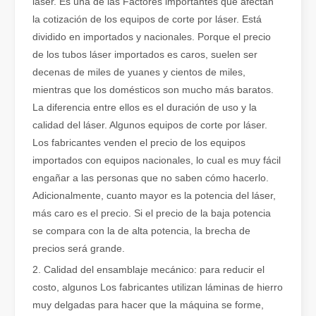
láser. Es una de las Factores importantes que afectan
la cotización de los equipos de corte por láser. Está
dividido en importados y nacionales. Porque el precio
de los tubos láser importados es caros, suelen ser
decenas de miles de yuanes y cientos de miles,
mientras que los domésticos son mucho más baratos.
¿Qué es el corte por láser de tubos?
La diferencia entre ellos es el duración de uso y la
El corte por láser de tubos es una tecnología clave en la industri
calidad del láser. Algunos equipos de corte por láser.
Los fabricantes venden el precio de los equipos
importados con equipos nacionales, lo cual es muy fácil
engañar a las personas que no saben cómo hacerlo.
Adicionalmente, cuanto mayor es la potencia del láser,
más caro es el precio. Si el precio de la baja potencia
se compara con la de alta potencia, la brecha de
precios será grande.
2. Calidad del ensamblaje mecánico: para reducir el
costo, algunos Los fabricantes utilizan láminas de hierro
muy delgadas para hacer que la máquina se forme,