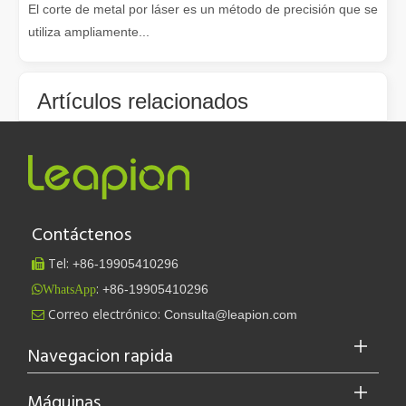
El corte de metal por láser es un método de precisión que se
utiliza ampliamente...
Artículos relacionados
Dominar el corte de placas gruesas: cómo las máquinas de corte por láser de fibra revolucionan la fabricación
Cómo nuestras máquinas de corte por láser están fortaleciendo la fabricación mexicana
¿Qué es el corte por láser de tubos?
Cómo elegir su compañero de trabajo: máquina de corte por láser
El corte por láser de láminas de metal es un método de corte muy utilizado.
¿Qué es el corte por láser? La ciencia de la rebanada
Contáctenos
¿Cuánto cuesta una cortadora láser? ¿Cómo elegir la mejor?
¡Nuestros socios internacionales viajaron miles de kilómetros para visitar nuestra fábrica y presenciar la magia de la tecnología de corte por láser!
Las ventajas de las máquinas de corte láser de fibra: bajo mantenimiento, depreciación y pérdida de material
Conceptos básicos del cortador láser: le ayudaremos a comprenderlo completamente
Tel:
+86-
19905410296

:
+86-19905410296
Cómo mantener y mantener la máquina de corte por láser en la temperatura alta en verano.
Tres consejos para optimizar tus archivos vectoriales.
WhatsApp
Leapion actualmente exhibe sus equipos láser en el stand 18.1E12 de la Feria de Cantón.
Correo electrónico:
Consulta@leapion.com

Leapion actualmente exhibe sus equipos láser en el stand 18.1E12 
Navegacion rapida
Máquinas