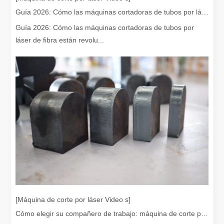
Guía 2026: Cómo las máquinas cortadoras de tubos por láser de fibra están revolucionando la fabricación de tuberías
Guía 2026: Cómo las máquinas cortadoras de tubos por
láser de fibra están revolu...
¡Nuestros socios internacionales viajaron miles de kilómetros para visitar nuestra fábrica y presenciar la magia de la tecnología de corte por láser!
¡Nuestros socios internacionales viajaron miles de millas para vis
[Máquina de corte por láser Video s]
El team building de Leapion Red Leaf Valley ha llegado a una conclusión exitosa
Cómo elegir su compañero de trabajo: máquina de corte por láser
Saliendo del ajetreo y el bullicio, nos embarcamos en un viaje pa