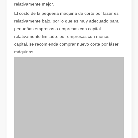
relativamente mejor.
Cómo elegir su compañero de trabajo: máquina de corte por láser
El costo de la pequeña máquina de corte por láser es
El corte de metal por láser es un método de precisión que se utili
relativamente bajo, por lo que es muy adecuado para
pequeñas empresas o empresas con capital
relativamente limitado. por empresas con menos
capital, se recomienda comprar nuevo corte por láser
máquinas.
El corte por láser de láminas de metal es un método de corte muy utilizado.
El corte por láser de láminas de metal es un método de corte muy ut