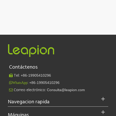
Contáctenos
Tel:
+86-
19905410296

:
+86-19905410296
WhatsApp
Leapion actualmente exhibe sus equipos láser en el stand 18.1E12 de la Feria de Cantón.
Correo electrónico:
Consulta@leapion.com

Leapion actualmente exhibe sus equipos láser en el stand 18.1E12 
Navegacion rapida
Máquinas