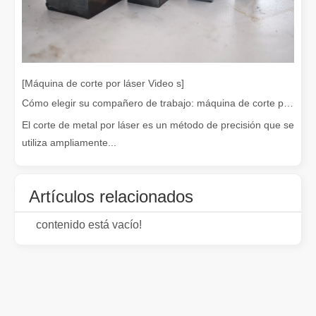
[Máquina de corte por láser Video s]
¡Nuestros socios internacionales viajaron miles de kilómetros para visitar nuestra fábrica y presenciar la magia de la tecnología de corte por láser!
Cómo elegir su compañero de trabajo: máquina de corte por láser
¡Nuestros socios internacionales viajaron miles de millas para vis
El corte de metal por láser es un método de precisión que se
utiliza ampliamente...
Artículos relacionados
contenido está vacío!
El team building de Leapion Red Leaf Valley ha llegado a una conclusión exitosa
Saliendo del ajetreo y el bullicio, nos embarcamos en un viaje pa