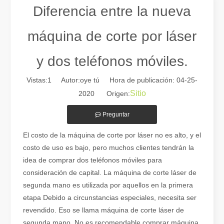
Diferencia entre la nueva
máquina de corte por láser
y dos teléfonos móviles.
Vistas:
1
Autor:oye tú Hora de publicación: 04-25-
Sitio
2020 Origen:
Preguntar
Guía 2026: Cómo las máquinas cortadoras de tubos por láser de fibra están revolucionando la fabricación de tuberías
El costo de la máquina de corte por láser no es alto, y el
Guía 2026: Cómo las máquinas cortadoras de tubos por láser de fibra
costo de uso es bajo, pero muchos clientes tendrán la
idea de comprar dos teléfonos móviles para
consideración de capital. La máquina de corte láser de
segunda mano es utilizada por aquellos en la primera
etapa Debido a circunstancias especiales, necesita ser
revendido. Eso se llama máquina de corte láser de
segunda mano. No es recomendable comprar máquina