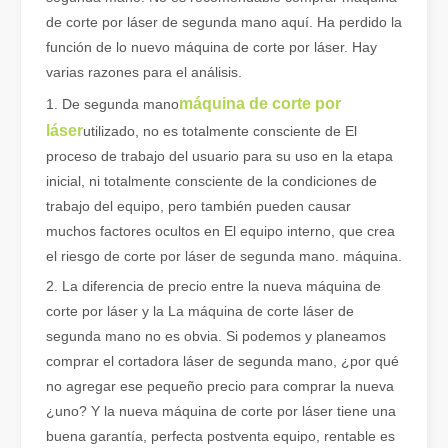
de corte por láser de segunda mano aquí. Ha perdido la
función de lo nuevo máquina de corte por láser. Hay
varias razones para el análisis.
máquina de corte por
1. De segunda mano
láser
utilizado, no es totalmente consciente de El
¿Qué es el corte por láser de tubos?
proceso de trabajo del usuario para su uso en la etapa
El corte por láser de tubos es una tecnología clave en la industri
inicial, ni totalmente consciente de la condiciones de
trabajo del equipo, pero también pueden causar
muchos factores ocultos en El equipo interno, que crea
el riesgo de corte por láser de segunda mano. máquina.
2. La diferencia de precio entre la nueva máquina de
corte por láser y la La máquina de corte láser de
segunda mano no es obvia. Si podemos y planeamos
comprar el cortadora láser de segunda mano, ¿por qué
no agregar ese pequeño precio para comprar la nueva
¿uno? Y la nueva máquina de corte por láser tiene una
buena garantía, perfecta postventa equipo, rentable es