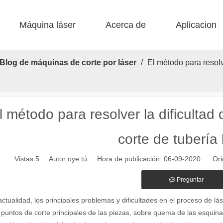
Máquina láser
Acerca de
Aplicacion
 F-BS Cama única encerrada 
 F-EA Económico 
 Corte de acero F-PL 
 F-mi mini 
 FB básico 
 Producción FC-B Fed de bobina 
Blog de máquinas de corte por láser
/
El método para resolv
l método para resolver la dificultad
corte de tubería 
Vistas:
5
Autor:oye tú Hora de publicación: 06-09-2020 Ori
Preguntar
alientes de las máquinas de marcado láser en la fabricación moderna y
actualidad, los principales problemas y dificultades en el proceso de lá
 puntos de corte principales de las piezas, sobre quema de las esquinas 