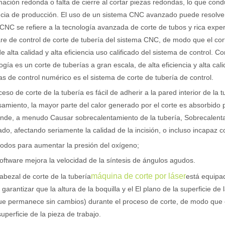
ación redonda o falta de cierre al cortar piezas redondas, lo que cond
ncia de producción. El uso de un sistema CNC avanzado puede resolve
CNC se refiere a la tecnología avanzada de corte de tubos y rica expe
re de control de corte de tubería del sistema CNC, de modo que el cor
 alta calidad y alta eficiencia uso calificado del sistema de control. C
ogía es un corte de tuberías a gran escala, de alta eficiencia y alta ca
as de control numérico es el sistema de corte de tubería de control.
ceso de corte de la tubería es fácil de adherir a la pared interior de la 
amiento, la mayor parte del calor generado por el corte es absorbido p
nde, a menudo Causar sobrecalentamiento de la tubería, Sobrecalenta
do, afectando seriamente la calidad de la incisión, o incluso incapaz c
odos para aumentar la presión del oxígeno;
software mejora la velocidad de la síntesis de ángulos agudos.
máquina de corte por láser
cabezal de corte de la tubería
está equipa
garantizar que la altura de la boquilla y el El plano de la superficie d
e permanece sin cambios) durante el proceso de corte, de modo que e
superficie de la pieza de trabajo.