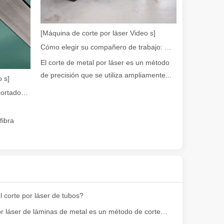
en rápida evolución de la fabricación de metales, la eficiencia y la pre
[Máquina de corte por láser Video s]
Cómo elegir su compañero de trabajo: máquina de corte por láser
El corte de metal por láser es un método
de precisión que se utiliza ampliamente...
 s]
Guía 2026: Cómo las máquinas cortadoras de tubos por láser de fibra están revolucionando la fabricación de tuberías
fibra
iedad de tubos metálicos con alta precisión y eficiencia. Esta publicac
 corte por láser de tubos?
El corte por láser de láminas de metal es un método de corte muy utilizado.