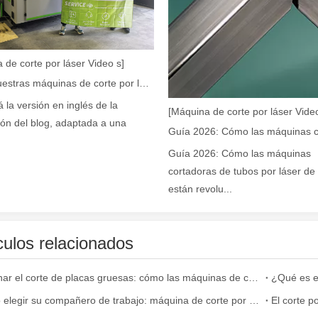
r de fibra están revolucionando la fabricación de tuberías En el mundo 
 de corte por láser Video s]
Cómo nuestras máquinas de corte por láser están fortaleciendo la fabricación mexicana
á la versión en inglés de la
[Máquina de corte por láser Video
ión del blog, adaptada a una
Guía 2026: Cómo las máquinas
cortadoras de tubos por láser de 
están revolu...
a industria manufacturera en rápido desarrollo. Puede procesar una var
culos relacionados
Dominar el corte de placas gruesas: cómo las máquinas de corte por láser de fibra revolucionan la fabricación
¿Qué es el
Cómo elegir su compañero de trabajo: máquina de corte por láser