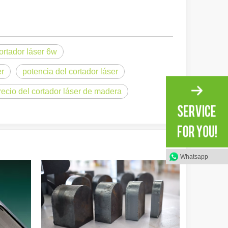
ortador láser 6w
er
potencia del cortador láser
ional e inspirador del original. Shining Across the Pacific: How Our L
recio del cortador láser de madera
Whatsapp