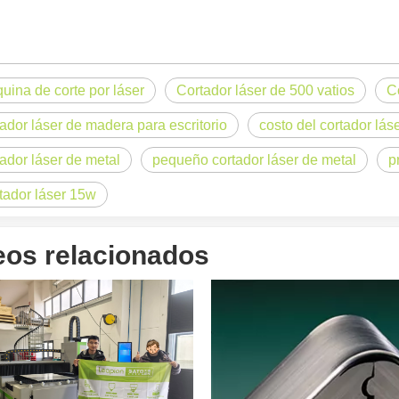
uina de corte por láser
Cortador láser de 500 vatios
C
tador láser de madera para escritorio
costo del cortador lás
og, adaptada a una audiencia internacional manteniendo el tono profes
tador láser de metal
pequeño cortador láser de metal
p
tador láser 15w
eos relacionados