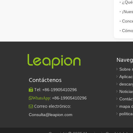
¿Qué 
Cómo elegir su compañero de trabajo: máquina de corte por láser
El corte de metal por láser es un método de precisión qu
Naveg
Sobre 
Aplicac
Contáctenos
descar
Tel:
+86-
19905410296

Noticia
El corte por láser de láminas de metal es un método de corte muy utilizado.
:
+86-19905410296
WhatsApp
Contác
El corte por láser de láminas de metal es un método de co
Correo electrónico:
mapa de

polític
Consulta@leapion.com