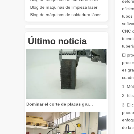
deform
Blog de máquinas de limpieza láser
eficie
Blog de máquinas de soldadura láser
tubos 
softwa
CNC de
Revolucione el corte de tubos: cómo las máquinas cortadoras de tubos por láser transforman la fabricación
Último noticia
tecnol
tuberí
El pro
proces
es gra
cuadra
1. Mét
2. El 
Dominar el corte de placas gruesas: cómo las máquinas de corte por láser de fibra revolucionan la fabricación
3. El 
puede 
enfoqu
de la 