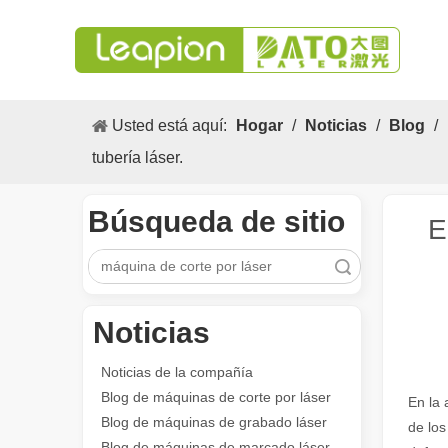
Usted está aquí:
Hogar
/
Noticias
/
Blog
/
tubería láser.
Búsqueda de sitio
E
Búsqueda
Noticias
Los versátiles Aplicacion y las características sobresalientes de las máquinas de marcado láser
Las versátiles Aplicacion S y las características sobres
Noticias de la compañía
Blog de máquinas de corte por láser
En la 
Blog de máquinas de grabado láser
de los
Blog de máquinas de marcado láser