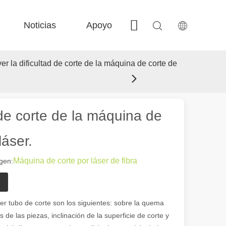
Noticias
Apoyo
Contáctenos
 FE-BS Precisión cerrada 
 Producción de bobina FC-BS 
 Intercambio versátil de Fe-EA 
 F-gr grandes tamaño 
er la dificultad de corte de la máquina de corte de
 de corte de la máquina de
láser.
Máquina de corte por láser de fibra
gen:
 el paisaje industrial, las máquinas de marcado láser han surgido como
ser tubo de corte son los siguientes: sobre la quema
de las piezas, inclinación de la superficie de corte y