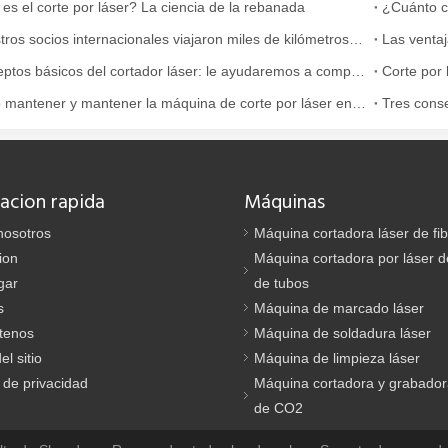
es el corte por láser? La ciencia de la rebanada
¿Cuánto c
¡Nuestros socios internacionales viajaron miles de kilómetros para visitar nuestra fábrica y presenciar la magia de la tecnología de corte por láser!
Conceptos básicos del cortador láser: le ayudaremos a comprenderlo completamente
e se utiliza ampliamente en la fabricación de metales. Puede cortar una
Cómo mantener y mantener la máquina de corte por láser en la temperatura alta en verano.
Tres conse
acion rapida
Máquinas
nosotros
Máquina cortadora láser de fi
ion
Máquina cortadora por láser de
gar
de tubos
s
Máquina de marcado láser
tenos
Máquina de soldadura láser
rte muy utilizado. Es conocido por su precisión, eficiencia y versatili
l sitio
Máquina de limpieza láser
a de privacidad
Máquina cortadora y grabador
de CO2