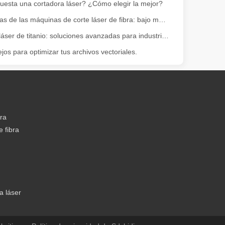
uesta una cortadora láser? ¿Cómo elegir la mejor?
Las ventajas de las máquinas de corte láser de fibra: bajo mantenimiento, depreciación y pérdida de material
Corte por láser de titanio: soluciones avanzadas para industrias de alta tecnología
 amplia gama de materiales con alta precisión y bajo desperdicio. En e
jos para optimizar tus archivos vectoriales.
bra
 fibra
dad. Sin embargo, algunos podrían decir que el corte por láser tiene su
a láser