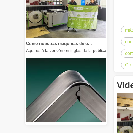
máq
Cómo nuestras máquinas de corte por láser están fortaleciendo la fabricación mexicana
cor
Aquí está la versión en inglés de la publicación del bl
cor
Cor
Vid