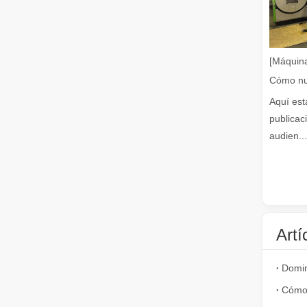
Guía 2026: Cómo las máquinas cortadoras de tubos por láser de fibra están revolucionando la fabricación de tuberías
Guía 2026: Cómo las máquinas cortadoras de tubos por láse
[Máquina
Aquí est
publicac
audien...
¿Qué es el corte por láser de tubos?
El corte por láser de tubos es una tecnología clave en l
Artí