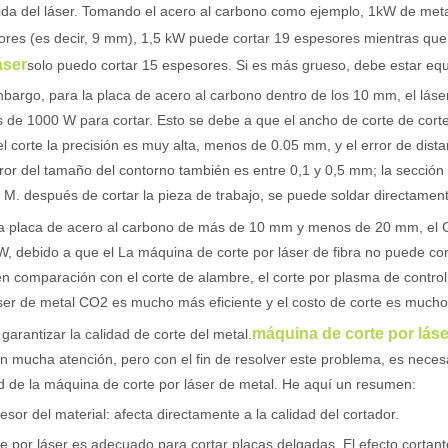
ida del láser. Tomando el acero al carbono como ejemplo, 1kW de meta
res (es decir, 9 mm), 1,5 kW puede cortar 19 espesores mientras que
áser
solo puedo cortar 15 espesores. Si es más grueso, debe estar eq
bargo, para la placa de acero al carbono dentro de los 10 mm, el láser
de 1000 W para cortar. Esto se debe a que el ancho de corte de corte
l corte la precisión es muy alta, menos de 0.05 mm, y el error de distan
rror del tamaño del contorno también es entre 0,1 y 0,5 mm; la sección de
 M. después de cortar la pieza de trabajo, se puede soldar directame
la placa de acero al carbono de más de 10 mm y menos de 20 mm, el
, debido a que el La máquina de corte por láser de fibra no puede cor
n comparación con el corte de alambre, el corte por plasma de contro
ser de metal CO2 es mucho más eficiente y el costo de corte es much
máquina de corte por láse
arantizar la calidad de corte del metal.
n mucha atención, pero con el fin de resolver este problema, es neces
d de la máquina de corte por láser de metal. He aquí un resumen:
esor del material: afecta directamente a la calidad del cortador.
te por láser es adecuado para cortar placas delgadas. El efecto corta