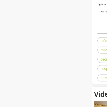
Guía 2026: Cómo las máquinas cortadoras de tubos por láser de fibra están revolucionando la fabricación de tuberías
Difere
Guía 2026: Cómo las máquinas cortadoras de tubos por láse
más rá
máq
máq
peq
¿Qué es el corte por láser de tubos?
El corte por láser de tubos es una tecnología clave en l
peq
cor
Vid