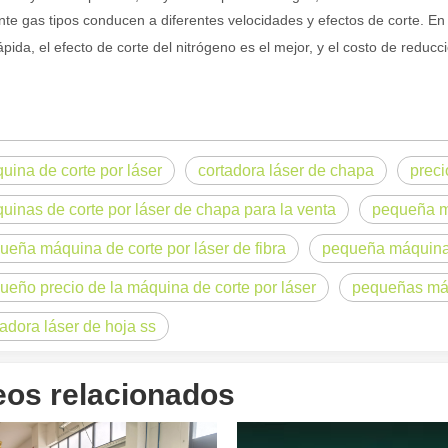
nte gas tipos conducen a diferentes velocidades y efectos de corte. En 
r de fibra están revolucionando la fabricación de tuberías En el mundo 
pida, el efecto de corte del nitrógeno es el mejor, y el costo de reducci
uina de corte por láser
cortadora láser de chapa
preci
uinas de corte por láser de chapa para la venta
pequeña má
ueña máquina de corte por láser de fibra
pequeña máquina 
a industria manufacturera en rápido desarrollo. Puede procesar una var
ueño precio de la máquina de corte por láser
pequeñas máqu
tadora láser de hoja ss
eos relacionados