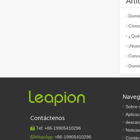
Artí
¿Es una buena elección? ¿Qué tan fuerte es la soldadura láser?
¿Qué 
La soldadura láser ha revolucionado la fabricación moder
Naveg
Sobre 
¿Qué es el corte por láser? La ciencia de la rebanada
Aplicac
Contáctenos
¿Qué es el corte por láser? La ciencia del corte En esen
descar
Tel:
+86-
19905410296

Noticia
:
+86-19905410296
WhatsApp
Contác