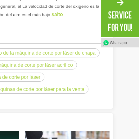
general, el La velocidad de corte del oxígeno es la
en rápida evolución de la fabricación de metales, la eficiencia y la pre
salto
ón del aire es el más bajo.
Whatsapp
o de la máquina de corte por láser de chapa
quina de corte por láser acrílico
de corte por láser
iedad de tubos metálicos con alta precisión y eficiencia. Esta publicac
inas de corte por láser para la venta