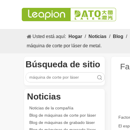
Usted está aquí:
Hogar
/
Noticias
/
Blog
/
máquina de corte por láser de metal.
Búsqueda de sitio
Fa
Búsqueda
Noticias
Los versátiles Aplicacion y las características sobresalientes de las máquinas de marcado láser
Las versátiles Aplicacion S y las características sobres
Noticias de la compañía
Blog de máquinas de corte por láser
Factor
Blog de máquinas de grabado láser
El esp
Blog de máquinas de marcado láser