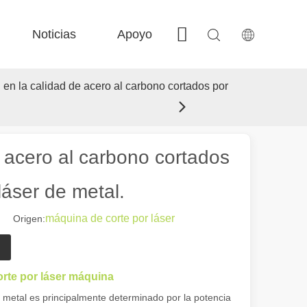
Noticias
Apoyo
Contáctenos
 FE-BS Precisión cerrada 
 Producción de bobina FC-BS 
 Intercambio versátil de Fe-EA 
 F-gr grandes tamaño 
 en la calidad de acero al carbono cortados por
e acero al carbono cortados
láser de metal.
máquina de corte por láser
0 Origen:
 el paisaje industrial, las máquinas de marcado láser han surgido como
rte por láser máquina
e metal es principalmente determinado por la potencia