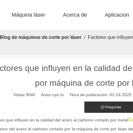
Máquina láser
Acerca de
Aplicacion
 F-BS Cama única encerrada 
 F-EA Económico 
 Corte de acero F-PL 
 F-mi mini 
 FB básico 
 Producción FC-B Fed de bobina 
Blog de máquinas de corte por láser
/
Factores que influyen
ctores que influyen en la calidad d
por máquina de corte por 
Vistas:
9040
Autor:oye tú Hora de publicación: 02-24-202
alientes de las máquinas de marcado láser en la fabricación moderna y
Preguntar
Co
es que influyen en la calidad del acero al carbono cortado por metal
esor del acero al carbono cortado por la máquina de corte por láser d