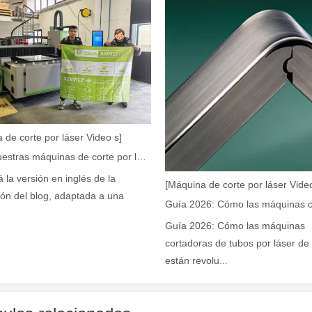
e se utiliza ampliamente en la fabricación de metales. Puede cortar una
 de corte por láser Video s]
Cómo nuestras máquinas de corte por láser están fortaleciendo la fabricación mexicana
á la versión en inglés de la
[Máquina de corte por láser Video
ión del blog, adaptada a una
Guía 2026: Cómo las máquinas
rte muy utilizado. Es conocido por su precisión, eficiencia y versatili
cortadoras de tubos por láser de 
están revolu...