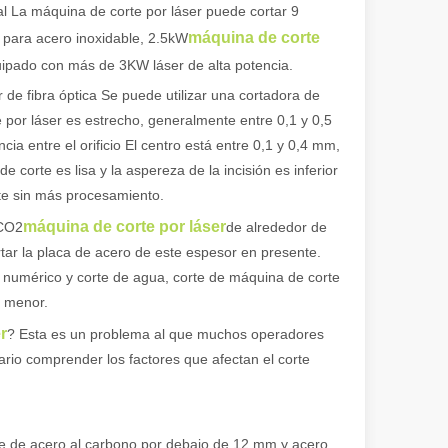
l La máquina de corte por láser puede cortar 9
máquina de corte
 para acero inoxidable, 2.5kW
uipado con más de 3KW láser de alta potencia.
 de fibra óptica Se puede utilizar una cortadora de
 por láser es estrecho, generalmente entre 0,1 y 0,5
cia entre el orificio El centro está entre 0,1 y 0,4 mm,
 corte es lisa y la aspereza de la incisión es inferior
nte sin más procesamiento.
máquina de corte por láser
 CO2
de alrededor de
tar la placa de acero de este espesor en presente.
l numérico y corte de agua, corte de máquina de corte
o menor.
r
? Esta es un problema al que muchos operadores
ario comprender los factores que afectan el corte
nte de acero al carbono por debajo de 12 mm y acero