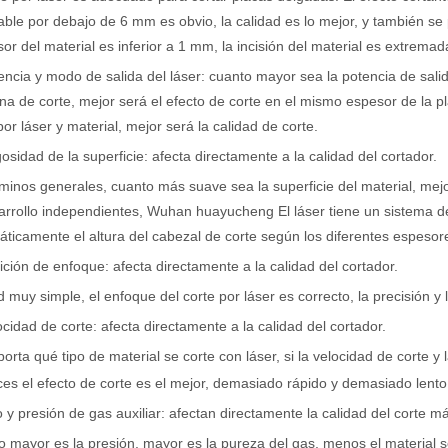
able por debajo de 6 mm es obvio, la calidad es lo mejor, y también se 
sor del material es inferior a 1 mm, la incisión del material es extrem
encia y modo de salida del láser: cuanto mayor sea la potencia de salid
a de corte, mejor será el efecto de corte en el mismo espesor de la p
por láser y material, mejor será la calidad de corte.
og, adaptada a una audiencia internacional manteniendo el tono profes
osidad de la superficie: afecta directamente a la calidad del cortador.
minos generales, cuanto más suave sea la superficie del material, mejor
arrollo independientes, Wuhan huayucheng El láser tiene un sistema d
ticamente el altura del cabezal de corte según los diferentes espesor
ición de enfoque: afecta directamente a la calidad del cortador.
 muy simple, el enfoque del corte por láser es correcto, la precisión y 
ocidad de corte: afecta directamente a la calidad del cortador.
orta qué tipo de material se corte con láser, si la velocidad de corte y 
es el efecto de corte es el mejor, demasiado rápido y demasiado lento 
o y presión de gas auxiliar: afectan directamente la calidad del corte m
 mayor es la presión, mayor es la pureza del gas, menos el material s