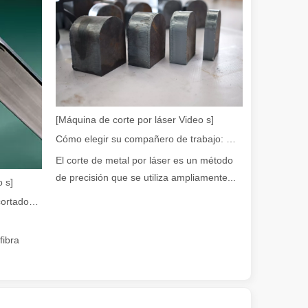
 amplia gama de materiales con alta precisión y bajo desperdicio. En e
[Máquina de corte por láser Video s]
Cómo elegir su compañero de trabajo: máquina de corte por láser
El corte de metal por láser es un método
de precisión que se utiliza ampliamente...
 s]
Guía 2026: Cómo las máquinas cortadoras de tubos por láser de fibra están revolucionando la fabricación de tuberías
dad. Sin embargo, algunos podrían decir que el corte por láser tiene su
fibra