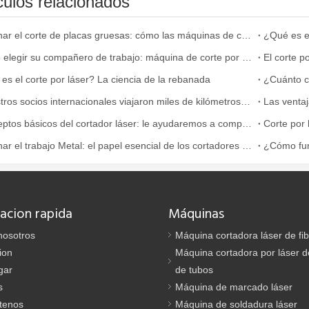
culos relacionados
Dominar el corte de placas gruesas: cómo las máquinas de corte por láser de fibra revolucionan la fabricación
¿Qué es el
Cómo elegir su compañero de trabajo: máquina de corte por láser
es el corte por láser? La ciencia de la rebanada
¿Cuánto c
na con su precisión y eficiencia superiores. Esta avanzada tecnología
¡Nuestros socios internacionales viajaron miles de kilómetros para visitar nuestra fábrica y presenciar la magia de la tecnología de corte por láser!
Conceptos básicos del cortador láser: le ayudaremos a comprenderlo completamente
Dominar el trabajo Metal: el papel esencial de los cortadores láser Metal
acion rapida
Máquinas
nosotros
Máquina cortadora láser de fi
ion
Máquina cortadora por láser de
cia, el corte por láser es un proceso de fabricación que utiliza un ray
gar
de tubos
s
Máquina de marcado láser
tenos
Máquina de soldadura láser