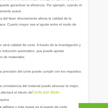
puede garantizar la eficiencia. Por ejemplo, cuando el
adamente suave.
a del láser directamente afecta la calidad de la
laca. Cuanto mayor sea el ajuste entre el modo de
ional e inspirador del original. Shining Across the Pacific: How Our L
 será calidad de corte. A través de la investigación y
e inducción automático, que puede ajustar
es de materiales.
la precisión del corte puede cumplir con los requisitos.
la consistencia del material puede alcanzar la mejor,
Corte por láser
afectará el efecto de
.
áquina
e adhiere y más suave es el puerto de corte.