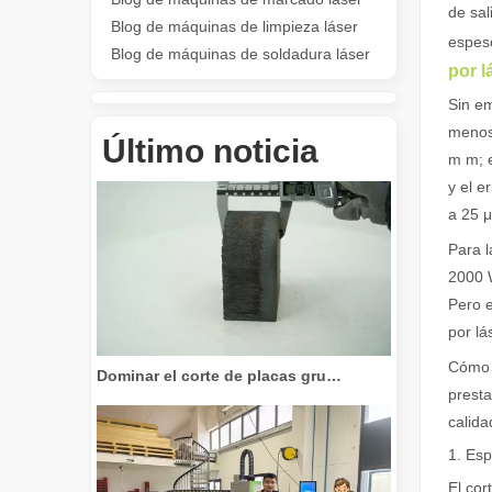
de sal
Blog de máquinas de limpieza láser
espeso
Blog de máquinas de soldadura láser
por l
Sin em
Revolucione el corte de tubos: cómo las máquinas cortadoras de tubos por láser transforman la fabricación
menos 
Último noticia
m m; e
y el e
a 25 μ
Para 
2000 W
Pero e
por lá
Dominar el corte de placas gruesas: cómo las máquinas de corte por láser de fibra revolucionan la fabricación
Cómo g
presta
calida
1. Esp
El cor