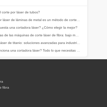
 corte por láser de tubos?
El corte por láser de láminas de metal es un método de corte muy utilizado.
uesta una cortadora láser? ¿Cómo elegir la mejor?
 ofrece importantes ventajas sobre los métodos de soldadura tradiciona
Las ventajas de las máquinas de corte láser de fibra: bajo mantenimiento, depreciación y pérdida de material
Corte por láser de titanio: soluciones avanzadas para industrias de alta tecnología
¿Cómo funciona una cortadora láser? Todo lo que necesitas saber
bra
 fibra
o láser enfocado de alta potencia para cortar material en formas y dise