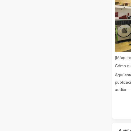
Cómo elegir su compañero de trabajo: máquina de corte por láser
El corte de metal por láser es un método de precisión qu
[Máquina
Aquí est
publicac
audien...
El corte por láser de láminas de metal es un método de corte muy utilizado.
El corte por láser de láminas de metal es un método de co