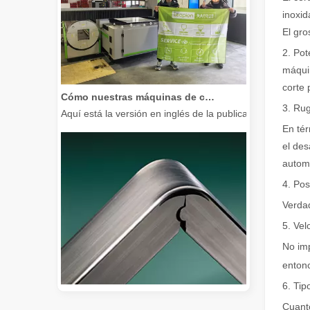
inoxid
El gro
2. Pot
máquin
Cómo nuestras máquinas de corte por láser están fortaleciendo la fabricación mexicana
corte 
Aquí está la versión en inglés de la publicación del bl
3. Rug
En tér
el des
automá
4. Pos
Verdad
5. Vel
No imp
entonc
6. Tip
Cuanto