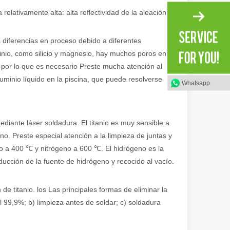
elativamente alta: alta reflectividad de la aleación
 amplia gama de materiales con alta precisión y bajo desperdicio. En e
 diferencias en proceso debido a diferentes
inio, como silicio y magnesio, hay muchos poros en la
l, por lo que es necesario Preste mucha atención al
minio líquido en la piscina, que puede resolverse
Whatsapp
diante láser soldadura. El titanio es muy sensible a
o. Preste especial atención a la limpieza de juntas y
o a 400 ℃ y nitrógeno a 600 ℃. El hidrógeno es la
educción de la fuente de hidrógeno y recocido al vacío.
dad. Sin embargo, algunos podrían decir que el corte por láser tiene su
de titanio. los Las principales formas de eliminar la
 99,9%; b) limpieza antes de soldar; c) soldadura