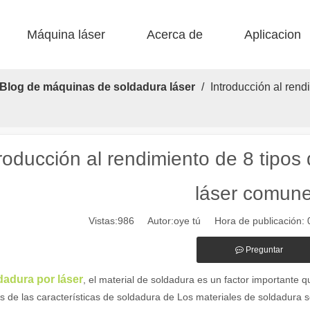
Máquina láser
Acerca de
Aplicacion
 F-BS Cama única encerrada 
 F-EA Económico 
 Corte de acero F-PL 
 F-mi mini 
 FB básico 
 Producción FC-B Fed de bobina 
Blog de máquinas de soldadura láser
/
Introducción al rend
troducción al rendimiento de 8 tipos
láser comun
Vistas:
986
Autor:oye tú Hora de publicación:
alientes de las máquinas de marcado láser en la fabricación moderna y
Preguntar
dadura por láser
, el material de soldadura es un factor importante qu
is de las características de soldadura de Los materiales de soldadura 