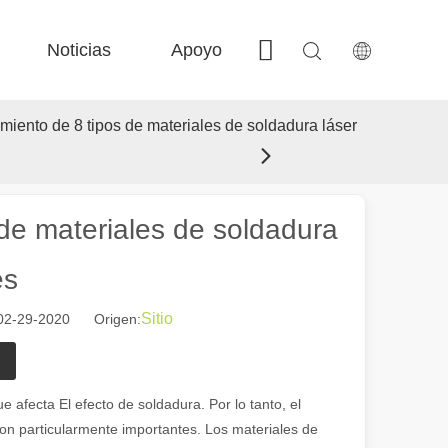
Noticias
Apoyo
Contáctenos
 FE-BS Precisión cerrada 
 Producción de bobina FC-BS 
 Intercambio versátil de Fe-EA 
 F-gr grandes tamaño 
imiento de 8 tipos de materiales de soldadura láser
 de materiales de soldadura
es
Sitio
 02-29-2020 Origen:
 el paisaje industrial, las máquinas de marcado láser han surgido como
e afecta El efecto de soldadura. Por lo tanto, el
son particularmente importantes. Los materiales de