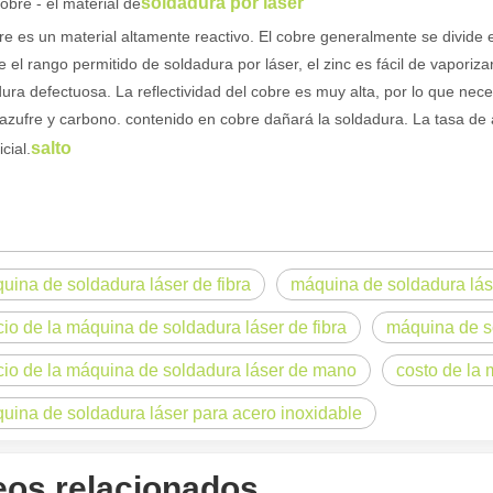
soldadura por láser
bre - el material de
re es un material altamente reactivo. El cobre generalmente se divide e
 el rango permitido de soldadura por láser, el zinc es fácil de vapori
ura defectuosa. La reflectividad del cobre es muy alta, por lo que nec
zufre y carbono. contenido en cobre dañará la soldadura. La tasa de 
na con su precisión y eficiencia superiores. Esta avanzada tecnología
salto
cial.
uina de soldadura láser de fibra
máquina de soldadura lás
cio de la máquina de soldadura láser de fibra
máquina de s
cio de la máquina de soldadura láser de mano
costo de la
cia, el corte por láser es un proceso de fabricación que utiliza un ray
uina de soldadura láser para acero inoxidable
eos relacionados