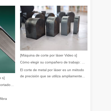
odo proporciona una solución de alta tecnología para la eliminación de 
[Máquina de corte por láser Video s]
Cómo elegir su compañero de trabajo: máquina de corte por láser
El corte de metal por láser es un método
de precisión que se utiliza ampliamente...
 s]
Guía 2026: Cómo las máquinas cortadoras de tubos por láser de fibra están revolucionando la fabricación de tuberías
fibra
queña empresa, un aficionado o parte de una operación de fabricación 