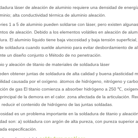
dadura láser de aleación de aluminio requiere una densidad de energía r
minio; alta conductividad térmica de aluminio aleación.
e se utiliza ampliamente en la fabricación de metales. Puede cortar una
ries 1 a 5 de aluminio pueden soldarse con láser, pero existen algunas
tos de aleación. Debido a los elementos volátiles en aleación de alum
ura. El aluminio líquido tiene baja viscosidad y baja tensión superficia
e soldadura cuando suelde aluminio para evitar desbordamiento de alu
nte un diseño conjunto o Método de no penetración.
anio y aleación de titanio de materiales de soldadura láser
den obtener juntas de soldadura de alta calidad y buena plasticidad me
gilidad causada por el oxígeno. átomos de hidrógeno, nitrógeno y carbon
ción de gas El titanio comienza a absorber hidrógeno a 250 ℃, oxígen
principal de la demora en el calor. zona afectada de la articulación. R
rte muy utilizado. Es conocido por su precisión, eficiencia y versatili
reducir el contenido de hidrógeno de las juntas soldadas.
osidad es un problema importante en la soldadura de titanio y aleación 
dad son: a) soldadura con argón de alta pureza, con pureza superior al
da especificación.