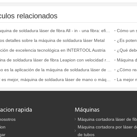
culos relacionados
La máquina de soldadura láser de fibra All - in - una fibra: eficiencia, portabilidad y versatilidad
os detalles sobre la máquina de soldadura láser Metal
ición de excelencia tecnológica en INTERTOOL Austria
Máquina de soldadura láser de fibra Leapion con velocidad rápida
Máquina de
y la eficiencia son de suma importancia. El dispositivo de soldadura lá
¿Cómo es la aplicación de la máquina de soldadura láser de mano en la industria de utensilios de cocina?
¿Cuál es mejor, máquina de soldadura láser de mano o máquina de soldadura en frío?
acion rapida
Máquinas
nosotros
Máquina cortadora láser de fi
ion
Máquina cortadora por láser de
gar
de tubos