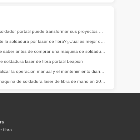
Cómo un soldador portátil puede transformar sus proyectos de soldadura
¿Es potente la soldadura por láser de fibra?¿Cuál es mejor que la soldadura por arco ArIrn?
¿Qué debe saber antes de comprar una máquina de soldadura láser Aluminio?
 soldadura láser de fibra portátil Leapion
ser destaca como la piedra angular de los procesos de unión de alta cal
¿Cómo realizar la operación manual y el mantenimiento diario de la máquina de soldadura láser de mano?
La mejor máquina de soldadura láser de fibra de mano en 2021 está aquí.
bra
 fibra