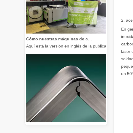
2, ace
En gen
Cómo nuestras máquinas de corte por láser están fortaleciendo la fabricación mexicana
inoxid
Aquí está la versión en inglés de la publicación del bl
carbon
láser 
soldad
pequeñ
un 50