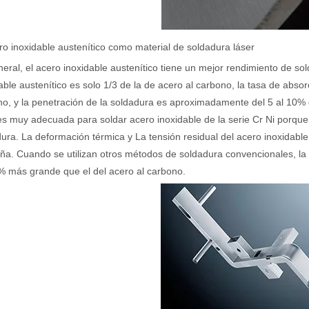
ro inoxidable austenítico como material de soldadura láser
eral, el acero inoxidable austenítico tiene un mejor rendimiento de sol
able austenítico es solo 1/3 de la de acero al carbono, la tasa de absor
og, adaptada a una audiencia internacional manteniendo el tono profes
o, y la penetración de la soldadura es aproximadamente del 5 al 10% d
es muy adecuada para soldar acero inoxidable de la serie Cr Ni porque
ura. La deformación térmica y La tensión residual del acero inoxidable
a. Cuando se utilizan otros métodos de soldadura convencionales, la 
% más grande que el del acero al carbono.