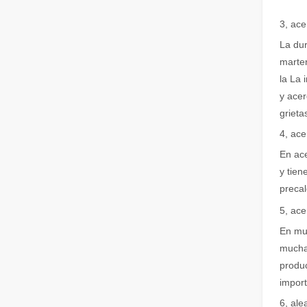
Guía 2026: Cómo las máquinas cortadoras de tubos por láser de fibra están revolucionando la fabricación de tuberías
Guía 2026: Cómo las máquinas cortadoras de tubos por láse
3, ace
La dur
marten
la La 
y acer
grieta
4, ace
En ace
¿Qué es el corte por láser de tubos?
y tien
El corte por láser de tubos es una tecnología clave en l
precal
5, ace
En muc
muchas
produc
import
6, ale