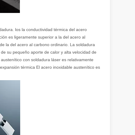
dadura. los la conductividad térmica del acero
ción es ligeramente superior a la del acero al
ional e inspirador del original. Shining Across the Pacific: How Our L
e la del acero al carbono ordinario. La soldadura
 de su pequeño aporte de calor y alta velocidad de
 austenítico con soldadura láser es relativamente
expansión térmica El acero inoxidable austenítico es