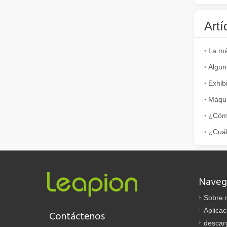
Artí
Algun
Exhib
¿Es caro el dispositivo de soldadura láser? ¿Cómo comprar uno rentable?
En la fabricación y la ingeniería modernas, la precisión 
Naveg
Sobre 
Aplicac
Contáctenos
¡Nuestros socios internacionales viajaron miles de kilómetros para visitar nuestra fábrica y presenciar la magia de la tecnología de corte por láser!
descar