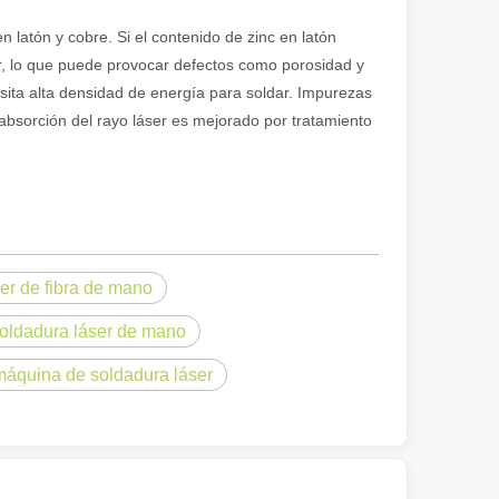
n latón y cobre. Si el contenido de zinc en latón
zar, lo que puede provocar defectos como porosidad y
esita alta densidad de energía para soldar. Impurezas
absorción del rayo láser es mejorado por tratamiento
 ofrece importantes ventajas sobre los métodos de soldadura tradiciona
er de fibra de mano
oldadura láser de mano
 máquina de soldadura láser
o láser enfocado de alta potencia para cortar material en formas y dise