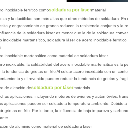
r de fibra están revolucionando la fabricación de tuberías En el mundo 
soldadura por láser
ro inoxidable ferrítico como
material
eza y la ductilidad son más altas que otros métodos de soldadura. En 
sita y engrosamiento de granos reducen la resistencia conjunta y la re
influencia de la soldadura láser es menor que la de la soldadura conv
o inoxidable martensítico, soldadura láser de acero inoxidable ferrítico 
s
ro inoxidable martensítico como material de soldadura láser
ro inoxidable, la soldabilidad del acero inoxidable martensítico es la 
e la tendencia de grietas en frío Al soldar acero inoxidable con un cont
a industria manufacturera en rápido desarrollo. Puede procesar una var
entamiento y el revenido pueden reducir la tendencia de grietas y fragi
soldadura por láser
ro de aleación de
materials
has aplicaciones, incluyendo motores de aviones y automóviles. trans
 aplicaciones pueden ser soldado a temperatura ambiente. Debido a la
ir grietas en frío. Por lo tanto, la influencia de baja impureza y carbo
ante.
ación de aluminio como material de soldadura láser