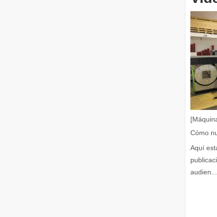
Eliminación de pintura con láser, debe elegir la mejor forma de eliminar la pintura
En el campo del tratamiento y restauración de superficies
[Máquina
Aquí est
publicac
audien...
¿Cuánto cuesta una cortadora láser? ¿Cómo elegir la mejor?
Las máquinas de corte por láser son una herramienta fun