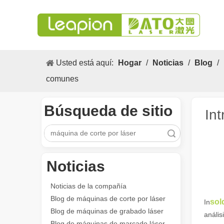
Usted está aquí:
Hogar
/
Noticias
/
Blog
/
comunes
Búsqueda de sitio
In
Búsqueda
Los versátiles Aplicacion y las características sobresalientes de las máquinas de marcado láser
Noticias
Las versátiles Aplicacion S y las características sobres
Noticias de la compañía
Blog de máquinas de corte por láser
sol
In
Blog de máquinas de grabado láser
anális
Blog de máquinas de marcado láser