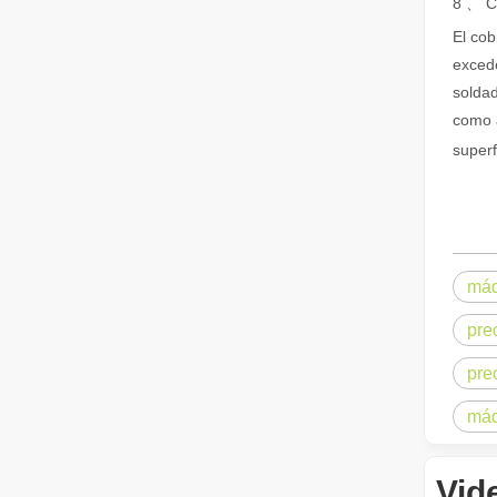
8 、 Co
El cob
excede
soldad
¿Es una buena elección? ¿Qué tan fuerte es la soldadura láser?
como a
La soldadura láser ha revolucionado la fabricación moder
superfi
máq
pre
pre
¿Qué es el corte por láser? La ciencia de la rebanada
¿Qué es el corte por láser? La ciencia del corte En esen
máq
Vid