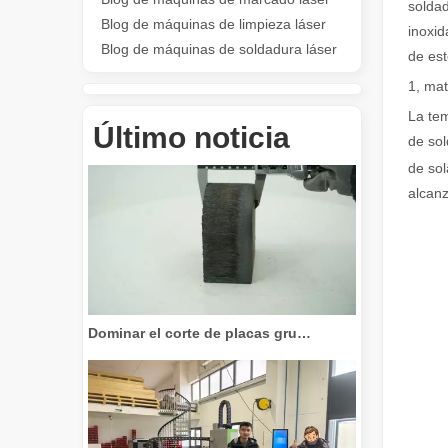
soldad
Blog de máquinas de limpieza láser
inoxid
Blog de máquinas de soldadura láser
de est
1, mat
Revolucione el corte de tubos: cómo las máquinas cortadoras de tubos por láser transforman la fabricación
La tem
Último noticia
de sol
de sol
alcanz
Dominar el corte de placas gruesas: cómo las máquinas de corte por láser de fibra revolucionan la fabricación