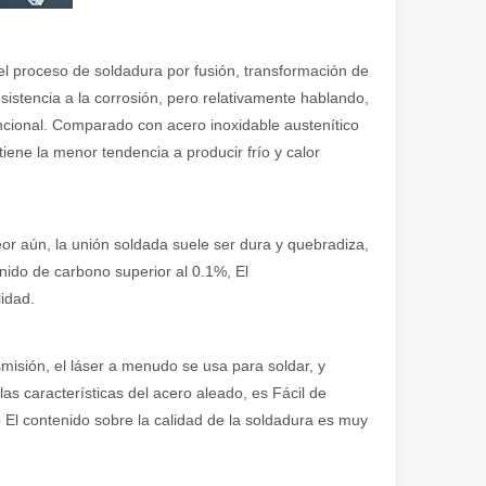
en rápida evolución de la fabricación de metales, la eficiencia y la pre
el proceso de soldadura por fusión, transformación de
sistencia a la corrosión, pero relativamente hablando,
encional. Comparado con acero inoxidable austenítico
tiene la menor tendencia a producir frío y calor
peor aún, la unión soldada suele ser dura y quebradiza,
enido de carbono superior al 0.1%, El
iedad de tubos metálicos con alta precisión y eficiencia. Esta publicac
lidad.
misión, el láser a menudo se usa para soldar, y
s características del acero aleado, es Fácil de
no El contenido sobre la calidad de la soldadura es muy