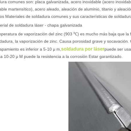
ura comunes son: placa galvanizada, acero inoxidable (acero inoxidable
able martensítico), acero aleado, aleación de aluminio, titanio y aleaci
os Materiales de soldadura comunes y sus características de soldadur
erial de soldadura láser - chapa galvanizada
peratura de vaporización del zinc (903 ℃) es mucho más baja que la 
dadura, la vaporización de zinc. Causa porosidad grave y socavación.
soldadura por láser
apamiento es inferior a 5-10 μ m,
puede ser usa
a 10-20 μ M puede la resistencia a la corrosión Estar garantizado.