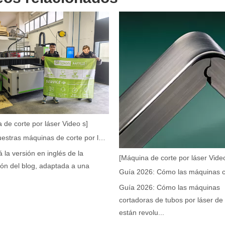
, la eliminación de pintura con láser es una tecnología líder. Este mét
 de corte por láser Video s]
Cómo nuestras máquinas de corte por láser están fortaleciendo la fabricación mexicana
á la versión en inglés de la
[Máquina de corte por láser Video
ión del blog, adaptada a una
Guía 2026: Cómo las máquinas
cortadoras de tubos por láser de 
damental en la fabricación moderna. Si usted es propietario de una pe
están revolu...