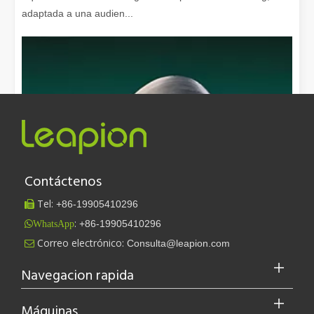
adaptada a una audien...
Contáctenos
Tel:
+86-
19905410296

:
+86-19905410296
WhatsApp
Leapion actualmente exhibe sus equipos láser en el stand 18.1E12 de la Feria de Cantón.
Correo electrónico:
Consulta@leapion.com

Leapion actualmente exhibe sus equipos láser en el stand 18.1E12 
Navegacion rapida
Máquinas