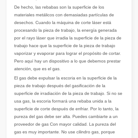
De hecho, las rebabas son la superficie de los
Cómo elegir su compañero de trabajo: máquina de corte por láser
materiales metálicos con demasiadas partículas de
El corte de metal por láser es un método de precisión que se utili
desechos. Cuando la máquina de corte láser está
procesando la pieza de trabajo, la energía generada
por el rayo láser que irradia la superficie de la pieza de
trabajo hace que la superficie de la pieza de trabajo
vaporizar y evaporar para lograr el propósito de cortar.
Pero aquí hay un dispositivo a lo que debemos prestar
atención, que es el gas.
El gas debe expulsar la escoria en la superficie de la
pieza de trabajo después del gasificación de la
superficie de irradiación de la pieza de trabajo. Si no se
usa gas, la escoria formará una rebaba unida a la
superficie de corte después de enfriar. Por lo tanto, la
El corte por láser de láminas de metal es un método de corte muy utilizado.
pureza del gas debe ser alta. Puedes cambiarte a un
El corte por láser de láminas de metal es un método de corte muy ut
proveedor de gas Con mayor calidad. La pureza del
gas es muy importante. No use cilindro gas, porque