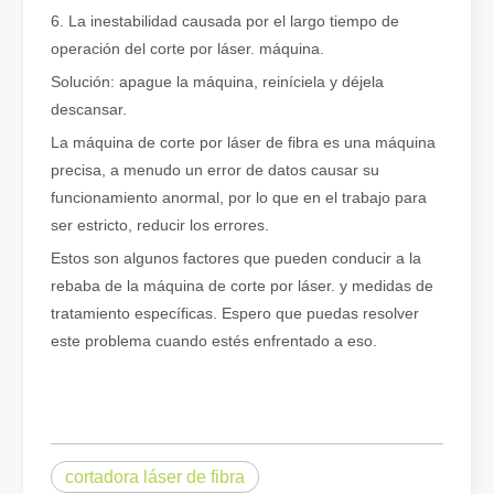
6. La inestabilidad causada por el largo tiempo de
Eliminación de pintura con láser, debe elegir la mejor forma de eliminar la pintura
operación del corte por láser. máquina.
En el campo del tratamiento y restauración de superficies, la elimi
Solución: apague la máquina, reiníciela y déjela
descansar.
La máquina de corte por láser de fibra es una máquina
precisa, a menudo un error de datos causar su
funcionamiento anormal, por lo que en el trabajo para
ser estricto, reducir los errores.
Estos son algunos factores que pueden conducir a la
rebaba de la máquina de corte por láser. y medidas de
tratamiento específicas. Espero que puedas resolver
este problema cuando estés enfrentado a eso.
¿Cuánto cuesta una cortadora láser? ¿Cómo elegir la mejor?
Las máquinas de corte por láser son una herramienta fundamental e
cortadora láser de fibra