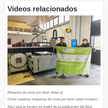
Videos relacionados
¡Nuestros socios internacionales viajaron miles de kilómetros para visitar nuestra fábrica y presenciar la magia de la tecnología de corte por láser!
¡Nuestros socios internacionales viajaron miles de millas para vis
[Máquina de corte por láser Video s]
Cómo nuestras máquinas de corte por láser están fortaleciendo la fabricación mexicana
El team building de Leapion Red Leaf Valley ha llegado a una conclusión exitosa
Aquí está la versión en inglés de la publicación del blog,
Saliendo del ajetreo y el bullicio, nos embarcamos en un viaje pa