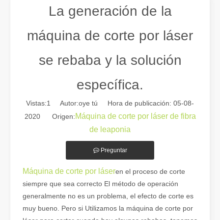
La generación de la
máquina de corte por láser
se rebaba y la solución
específica.
Vistas:
1
Autor:oye tú Hora de publicación: 05-08-
Máquina de corte por láser de fibra
2020 Origen:
de leaponia
Guía 2026: Cómo las máquinas cortadoras de tubos por láser de fibra están revolucionando la fabricación de tuberías
Guía 2026: Cómo las máquinas cortadoras de tubos por láser de fibra
Preguntar
Máquina de corte por láser
en el proceso de corte
siempre que sea correcto El método de operación
generalmente no es un problema, el efecto de corte es
muy bueno. Pero si Utilizamos la máquina de corte por