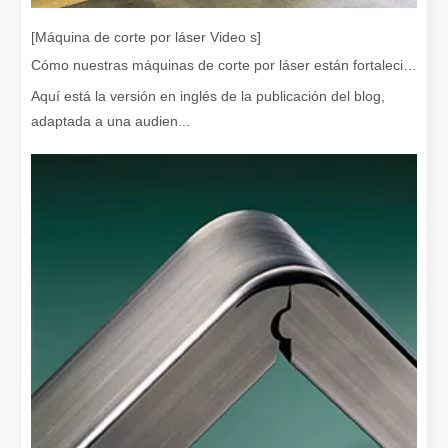
Eliminación de pintura con láser, debe elegir la mejor forma de eliminar la pintura
En el campo del tratamiento y restauración de superficies, la elimi
[Máquina de corte por láser Video s]
Cómo nuestras máquinas de corte por láser están fortaleciendo la fabricación mexicana
Aquí está la versión en inglés de la publicación del blog,
adaptada a una audien...
¿Cuánto cuesta una cortadora láser? ¿Cómo elegir la mejor?
Las máquinas de corte por láser son una herramienta fundamental e