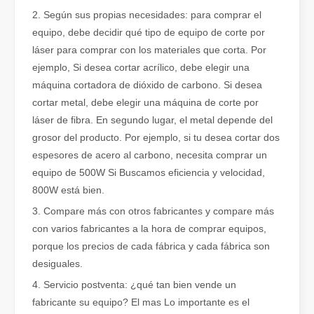
2. Según sus propias necesidades: para comprar el
Cómo elegir su compañero de trabajo: máquina de corte por láser
equipo, debe decidir qué tipo de equipo de corte por
El corte de metal por láser es un método de precisión que se utili
láser para comprar con los materiales que corta. Por
ejemplo, Si desea cortar acrílico, debe elegir una
máquina cortadora de dióxido de carbono. Si desea
cortar metal, debe elegir una máquina de corte por
láser de fibra. En segundo lugar, el metal depende del
grosor del producto. Por ejemplo, si tu desea cortar dos
espesores de acero al carbono, necesita comprar un
equipo de 500W Si Buscamos eficiencia y velocidad,
800W está bien.
3. Compare más con otros fabricantes y compare más
con varios fabricantes a la hora de comprar equipos,
porque los precios de cada fábrica y cada fábrica son
El corte por láser de láminas de metal es un método de corte muy utilizado.
desiguales.
El corte por láser de láminas de metal es un método de corte muy ut
4. Servicio postventa: ¿qué tan bien vende un
fabricante su equipo? El mas Lo importante es el