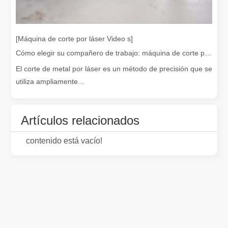
[Máquina de corte por láser Video s]
Cómo elegir su compañero de trabajo: máquina de corte por láser
¡Nuestros socios internacionales viajaron miles de kilómetros para visitar nuestra fábrica y presenciar la magia de la tecnología de corte por láser!
El corte de metal por láser es un método de precisión que se
¡Nuestros socios internacionales viajaron miles de millas para vis
utiliza ampliamente...
Artículos relacionados
contenido está vacío!
El team building de Leapion Red Leaf Valley ha llegado a una conclusión exitosa
Saliendo del ajetreo y el bullicio, nos embarcamos en un viaje pa