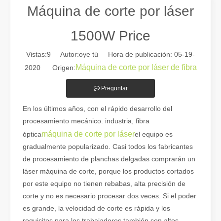
Máquina de corte por láser
1500W Price
Vistas:
9
Autor:oye tú Hora de publicación: 05-19-
Máquina de corte por láser de fibra
2020 Origen:
Preguntar
En los últimos años, con el rápido desarrollo del
procesamiento mecánico. industria, fibra
Guía 2026: Cómo las máquinas cortadoras de tubos por láser de fibra están revolucionando la fabricación de tuberías
máquina de corte por láser
óptica
el equipo es
Guía 2026: Cómo las máquinas cortadoras de tubos por láser de fibra
gradualmente popularizado. Casi todos los fabricantes
de procesamiento de planchas delgadas comprarán un
láser máquina de corte, porque los productos cortados
por este equipo no tienen rebabas, alta precisión de
corte y no es necesario procesar dos veces. Si el poder
es grande, la velocidad de corte es rápida y los
requisitos para los trabajadores también son altos