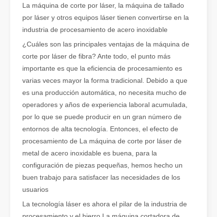
La máquina de corte por láser, la máquina de tallado
por láser y otros equipos láser tienen convertirse en la
Cómo elegir su compañero de trabajo: máquina de corte por láser
industria de procesamiento de acero inoxidable
El corte de metal por láser es un método de precisión que se utili
¿Cuáles son las principales ventajas de la máquina de
corte por láser de fibra? Ante todo, el punto más
importante es que la eficiencia de procesamiento es
varias veces mayor la forma tradicional. Debido a que
es una producción automática, no necesita mucho de
operadores y años de experiencia laboral acumulada,
por lo que se puede producir en un gran número de
entornos de alta tecnología. Entonces, el efecto de
procesamiento de La máquina de corte por láser de
metal de acero inoxidable es buena, para la
configuración de piezas pequeñas, hemos hecho un
buen trabajo para satisfacer las necesidades de los
El corte por láser de láminas de metal es un método de corte muy utilizado.
usuarios
El corte por láser de láminas de metal es un método de corte muy ut
La tecnología láser es ahora el pilar de la industria de
procesamiento y el hierro La máquina cortadora de