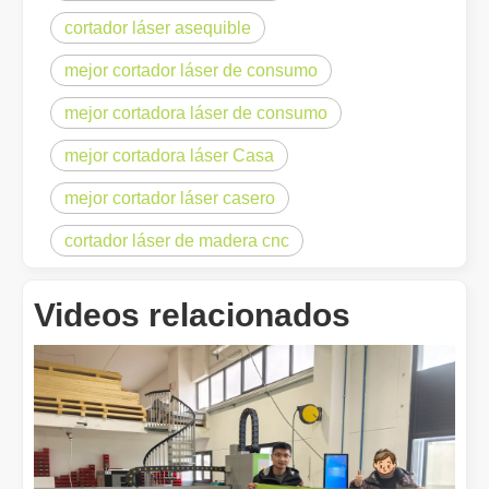
cortador láser asequible
mejor cortador láser de consumo
mejor cortadora láser de consumo
¡Nuestros socios internacionales viajaron miles de kilómetros para visitar nuestra fábrica y presenciar la magia de la tecnología de corte por láser!
mejor cortadora láser Casa
¡Nuestros socios internacionales viajaron miles de millas para vis
mejor cortador láser casero
cortador láser de madera cnc
Videos relacionados
El team building de Leapion Red Leaf Valley ha llegado a una conclusión exitosa
Saliendo del ajetreo y el bullicio, nos embarcamos en un viaje pa