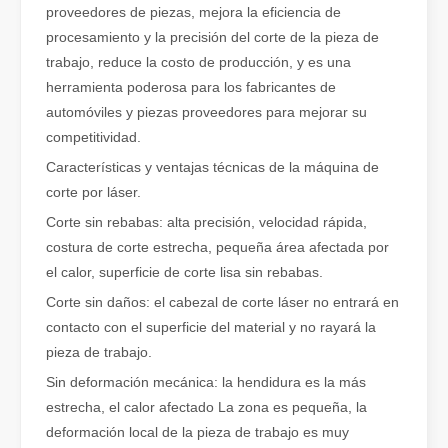
proveedores de piezas, mejora la eficiencia de
Eliminación de pintura con láser, debe elegir la mejor forma de eliminar la pintura
procesamiento y la precisión del corte de la pieza de
En el campo del tratamiento y restauración de superficies, la elimi
trabajo, reduce la costo de producción, y es una
herramienta poderosa para los fabricantes de
automóviles y piezas proveedores para mejorar su
competitividad.
Características y ventajas técnicas de la máquina de
corte por láser.
Corte sin rebabas: alta precisión, velocidad rápida,
costura de corte estrecha, pequeña área afectada por
el calor, superficie de corte lisa sin rebabas.
Corte sin daños: el cabezal de corte láser no entrará en
contacto con el superficie del material y no rayará la
pieza de trabajo.
¿Cuánto cuesta una cortadora láser? ¿Cómo elegir la mejor?
Sin deformación mecánica: la hendidura es la más
Las máquinas de corte por láser son una herramienta fundamental e
estrecha, el calor afectado La zona es pequeña, la
deformación local de la pieza de trabajo es muy