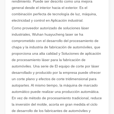
rendimiento. Puede ser descrito como una mejora
general desde el interior hacia el exterior. Es el
combinación perfecta de tecnología de luz, máquina,
electricidad y control en Aplicación industrial.
Como proveedor autorizado de soluciones láser
industriales, Wuhan huayucheng laser se ha
¿Qué es el corte por láser? La ciencia de la rebanada
comprometido con el desarrollo del procesamiento de
¿Qué es el corte por láser? La ciencia del corte En esencia, el co
chapa y la industria de fabricación de automóviles, que
proporciona una alta calidad y Soluciones de aplicación
de procesamiento láser para la fabricación de
automóviles. Una serie de El equipo de corte por láser
desarrollado y producido por la empresa puede ofrecer
un corte plano y efectos de corte tridimensional para
autopartes. Al mismo tiempo, la máquina de marcado
automático puede realizar una producción automática.
En vez de método de procesamiento tradicional, reduce
la inversión del molde, acorta en gran medida el ciclo
de desarrollo de los fabricantes de automóviles y