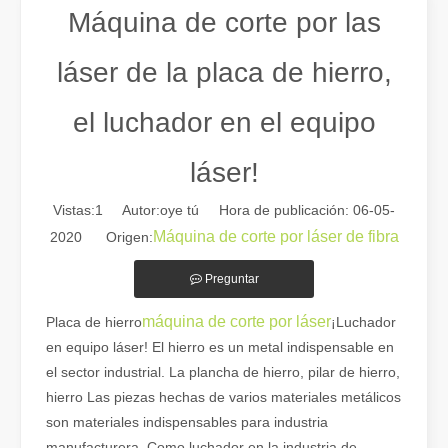
Máquina de corte por las
láser de la placa de hierro,
el luchador en el equipo
láser!
Vistas:
1
Autor:oye tú Hora de publicación: 06-05-
Máquina de corte por láser de fibra
2020 Origen:
Guía 2026: Cómo las máquinas cortadoras de tubos por láser de fibra están revolucionando la fabricación de tuberías
Preguntar
Guía 2026: Cómo las máquinas cortadoras de tubos por láser de fibra
máquina de corte por láser
Placa de hierro
¡Luchador
en equipo láser! El hierro es un metal indispensable en
el sector industrial. La plancha de hierro, pilar de hierro,
hierro Las piezas hechas de varios materiales metálicos
son materiales indispensables para industria
manufacturera. Como luchador en la industria de