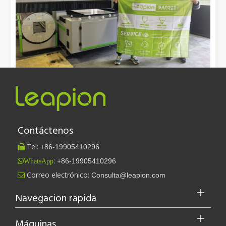
[Máquina de corte por láser Video s]
Cómo nuestras máquinas de corte por láser están fortaleciendo la fabricación mexicana
Aquí está la versión en inglés de la publicación del blog,
Contáctenos
adaptada a una audien...
Tel:
+86-
19905410296

:
+86-19905410296
WhatsApp
Leapion actualmente exhibe sus equipos láser en el stand 18.1E12 de la Feria de Cantón.
Correo electrónico:
Consulta@leapion.com

Leapion actualmente exhibe sus equipos láser en el stand 18.1E12 
Navegacion rapida
Máquinas