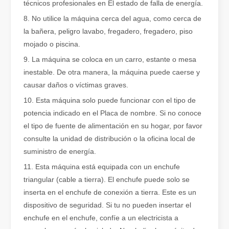
técnicos profesionales en El estado de falla de energía.
8. No utilice la máquina cerca del agua, como cerca de
Cómo elegir su compañero de trabajo: máquina de corte por láser
la bañera, peligro lavabo, fregadero, fregadero, piso
El corte de metal por láser es un método de precisión que se utili
mojado o piscina.
9. La máquina se coloca en un carro, estante o mesa
inestable. De otra manera, la máquina puede caerse y
causar daños o víctimas graves.
10. Esta máquina solo puede funcionar con el tipo de
potencia indicado en el Placa de nombre. Si no conoce
el tipo de fuente de alimentación en su hogar, por favor
consulte la unidad de distribución o la oficina local de
suministro de energía.
11. Esta máquina está equipada con un enchufe
triangular (cable a tierra). El enchufe puede solo se
El corte por láser de láminas de metal es un método de corte muy utilizado.
inserta en el enchufe de conexión a tierra. Este es un
El corte por láser de láminas de metal es un método de corte muy ut
dispositivo de seguridad. Si tu no pueden insertar el
enchufe en el enchufe, confíe a un electricista a