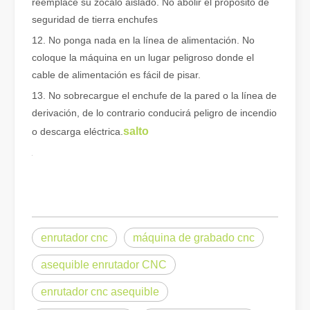
reemplace su zócalo aislado. No abolir el propósito de
seguridad de tierra enchufes
12. No ponga nada en la línea de alimentación. No
coloque la máquina en un lugar peligroso donde el
cable de alimentación es fácil de pisar.
13. No sobrecargue el enchufe de la pared o la línea de
derivación, de lo contrario conducirá peligro de incendio
salto
o descarga eléctrica.
¿Es una buena elección? ¿Qué tan fuerte es la soldadura láser?
La soldadura láser ha revolucionado la fabricación moderna con su
enrutador cnc
máquina de grabado cnc
asequible enrutador CNC
enrutador cnc asequible