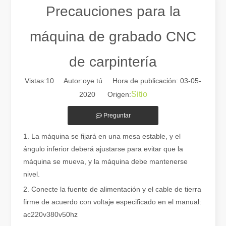
Precauciones para la
máquina de grabado CNC
de carpintería
Vistas:
10
Autor:oye tú Hora de publicación: 03-05-
Sitio
2020 Origen:
Preguntar
Guía 2026: Cómo las máquinas cortadoras de tubos por láser de fibra están revolucionando la fabricación de tuberías
1. La máquina se fijará en una mesa estable, y el
Guía 2026: Cómo las máquinas cortadoras de tubos por láser de fibra
ángulo inferior deberá ajustarse para evitar que la
máquina se mueva, y la máquina debe mantenerse
nivel.
2. Conecte la fuente de alimentación y el cable de tierra
firme de acuerdo con voltaje especificado en el manual:
ac220v380v50hz