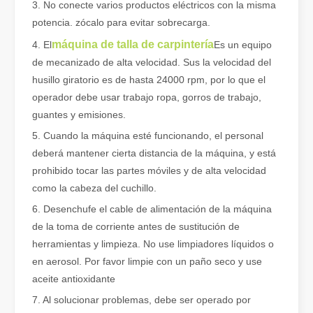
3. No conecte varios productos eléctricos con la misma
potencia. zócalo para evitar sobrecarga.
máquina de talla de carpintería
4. El
Es un equipo
de mecanizado de alta velocidad. Sus la velocidad del
husillo giratorio es de hasta 24000 rpm, por lo que el
operador debe usar trabajo ropa, gorros de trabajo,
¿Qué es el corte por láser de tubos?
guantes y emisiones.
El corte por láser de tubos es una tecnología clave en la industri
5. Cuando la máquina esté funcionando, el personal
deberá mantener cierta distancia de la máquina, y está
prohibido tocar las partes móviles y de alta velocidad
como la cabeza del cuchillo.
6. Desenchufe el cable de alimentación de la máquina
de la toma de corriente antes de sustitución de
herramientas y limpieza. No use limpiadores líquidos o
en aerosol. Por favor limpie con un paño seco y use
aceite antioxidante
7. Al solucionar problemas, debe ser operado por