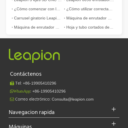
¿Cómo comenzar con la máquina de corte por láser?- Guía para principiantes
¿Cómo utilizar correctamente la máquina de corte por láser?
Carrusel giratorio Leapion ATC Madera Fresadora CNC Video
Máquina de enrutador CNC de 4 ejes Leapion
Máquina de enrutador CNC Leapion multifuncional de 5 ejes ATC
Hoja y tubo cortados de la máquina de corte por láser de fibra Leapion
Contáctenos
Tel:
+86-
19905410296

:
+86-19905410296
WhatsApp
Leapion actualmente exhibe sus equipos láser en el stand 18.1E12 de la Feria de Cantón.
Correo electrónico:
Consulta@leapion.com

Leapion actualmente exhibe sus equipos láser en el stand 18.1E12 
Navegacion rapida
Máquinas