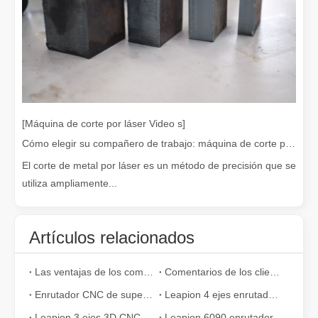
¡Nuestros socios internacionales viajaron miles de kilómetros para visitar nuestra fábrica y presenciar la magia de la tecnología de corte por láser!
¡Nuestros socios internacionales viajaron miles de millas para vis
[Máquina de corte por láser Video s]
Cómo elegir su compañero de trabajo: máquina de corte por láser
El corte de metal por láser es un método de precisión que se
utiliza ampliamente...
Artículos relacionados
Las ventajas de los componentes neumáticos de SMC frente a otras marcas
Comentarios de los clientes de Bolivia
Enrutador CNC de superficie plana completamente automático para la fabricación de muebles
Leapion 4 ejes enrutador CNC máquina 2040
El team building de Leapion Red Leaf Valley ha llegado a una conclusión exitosa
Saliendo del ajetreo y el bullicio, nos embarcamos en un viaje pa
Leapion 3 ejes 3D CNC router corte y grabe madera
Leapion 6090 enrutador CNC cortar y grabar MDF