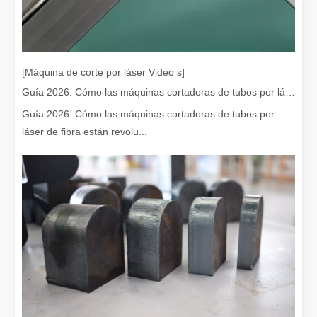
Eliminación de pintura con láser, debe elegir la mejor forma de eliminar la pintura
En el campo del tratamiento y restauración de superficies, la elimi
[Máquina de corte por láser Video s]
Guía 2026: Cómo las máquinas cortadoras de tubos por láser de fibra están revolucionando la fabricación de tuberías
Guía 2026: Cómo las máquinas cortadoras de tubos por
láser de fibra están revolu...
¿Cuánto cuesta una cortadora láser? ¿Cómo elegir la mejor?
Las máquinas de corte por láser son una herramienta fundamental e