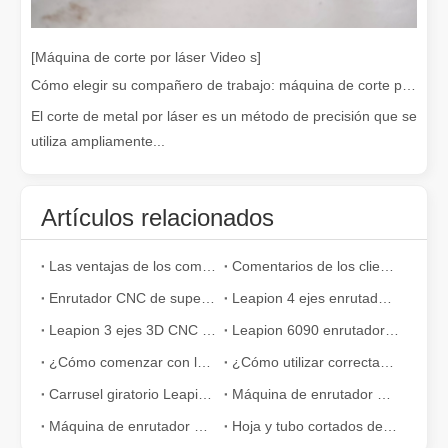
[Máquina de corte por láser Video s]
Cómo elegir su compañero de trabajo: máquina de corte por láser
El corte de metal por láser es un método de precisión que se
utiliza ampliamente...
Artículos relacionados
¿Es caro el dispositivo de soldadura láser? ¿Cómo comprar uno rentable?
En la fabricación y la ingeniería modernas, la precisión y la efic
Las ventajas de los componentes neumáticos de SMC frente a otras marcas
Comentarios de los clientes de Bolivia
Enrutador CNC de superficie plana completamente automático para la fabricación de muebles
Leapion 4 ejes enrutador CNC máquina 2040
Leapion 3 ejes 3D CNC router corte y grabe madera
Leapion 6090 enrutador CNC cortar y grabar MDF
¿Cómo comenzar con la máquina de corte por láser?- Guía para principiantes
¿Cómo utilizar correctamente la máquina de corte por láser?
Carrusel giratorio Leapion ATC Madera Fresadora CNC Video
Máquina de enrutador CNC de 4 ejes Leapion
Máquina de enrutador CNC Leapion multifuncional de 5 ejes ATC
Hoja y tubo cortados de la máquina de corte por láser de fibra Leapion