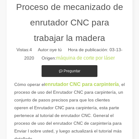
Proceso de mecanizado de
enrutador CNC para
trabajar la madera
Vistas:
4
Autor:oye tú Hora de publicación: 03-13-
máquina de corte por láser
2020 Origen:
Preguntar
Guía 2026: Cómo las máquinas cortadoras de tubos por láser de fibra están revolucionando la fabricación de tuberías
enrutador CNC para carpintería
Cómo operar el
, el
Guía 2026: Cómo las máquinas cortadoras de tubos por láser de fibra
proceso de uso del Enrutador CNC para carpintería, un
conjunto de pasos precisos para que los clientes
operen el Enrutador CNC para carpintería, esta parte
pertenece al tutorial de enrutador CNC. General el
proceso de uso del enrutador CNC de carpintería para
Enviar l sobre usted, y luego actualizará el tutorial más
detallado.