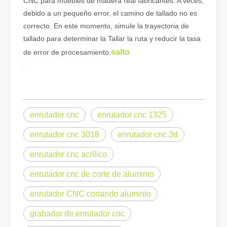
CNC para muebles de madera real fabricantes. A veces,
Cómo elegir su compañero de trabajo: máquina de corte por láser
debido a un pequeño error, el camino de tallado no es
El corte de metal por láser es un método de precisión que se utili
correcto. En este momento, simule la trayectoria de
tallado para determinar la Tallar la ruta y reducir la tasa
salto
de error de procesamiento.
enrutador cnc
enrutador cnc 1325
enrutador cnc 3018
enrutador cnc 3d
enrutador cnc acrílico
enrutador cnc de corte de aluminio
El corte por láser de láminas de metal es un método de corte muy utilizado.
El corte por láser de láminas de metal es un método de corte muy ut
enrutador CNC cortando aluminio
grabador de enrutador cnc