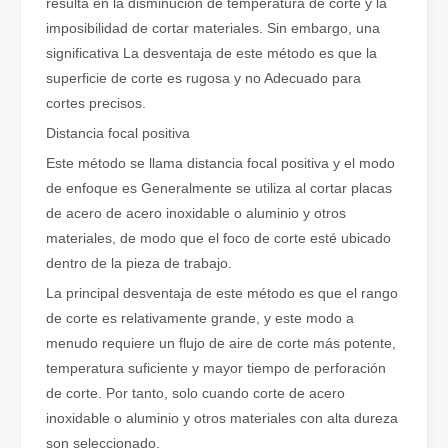
resulta en la disminución de temperatura de corte y la
imposibilidad de cortar materiales. Sin embargo, una
Cómo elegir su compañero de trabajo: máquina de corte por láser
significativa La desventaja de este método es que la
El corte de metal por láser es un método de precisión que se utili
superficie de corte es rugosa y no Adecuado para
cortes precisos.
Distancia focal positiva
Este método se llama distancia focal positiva y el modo
de enfoque es Generalmente se utiliza al cortar placas
de acero de acero inoxidable o aluminio y otros
materiales, de modo que el foco de corte esté ubicado
dentro de la pieza de trabajo.
La principal desventaja de este método es que el rango
de corte es relativamente grande, y este modo a
menudo requiere un flujo de aire de corte más potente,
temperatura suficiente y mayor tiempo de perforación
El corte por láser de láminas de metal es un método de corte muy utilizado.
de corte. Por tanto, solo cuando corte de acero
El corte por láser de láminas de metal es un método de corte muy ut
inoxidable o aluminio y otros materiales con alta dureza
son seleccionado.