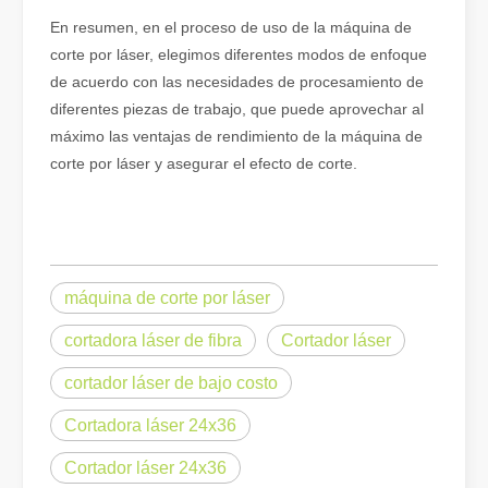
En resumen, en el proceso de uso de la máquina de
corte por láser, elegimos diferentes modos de enfoque
de acuerdo con las necesidades de procesamiento de
diferentes piezas de trabajo, que puede aprovechar al
máximo las ventajas de rendimiento de la máquina de
corte por láser y asegurar el efecto de corte.
¿Es una buena elección? ¿Qué tan fuerte es la soldadura láser?
máquina de corte por láser
La soldadura láser ha revolucionado la fabricación moderna con su
cortadora láser de fibra
Cortador láser
cortador láser de bajo costo
Cortadora láser 24x36
Cortador láser 24x36