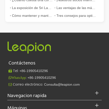
La exposición de Sri Lanka está llena de actividad
Las ventajas de las máquinas de corte láser de fibra: bajo mantenimiento, depreciación y pérdida de material
Cómo mantener y mantener la máquina de corte por láser en la temperatura alta en verano.
Tres consejos para optimizar tus archivos vectoriales.
Contáctenos
Tel:
+86-
19905410296

:
+86-19905410296
WhatsApp
Leapion actualmente exhibe sus equipos láser en el stand 18.1E12 de la Feria de Cantón.
Correo electrónico:
Consulta@leapion.com

Leapion actualmente exhibe sus equipos láser en el stand 18.1E12 
Navegacion rapida
Máquinas