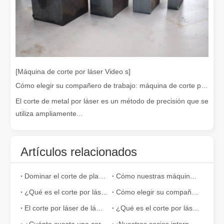
¡Nuestros socios internacionales viajaron miles de kilómetros para visitar nuestra fábrica y presenciar la magia de la tecnología de corte por láser!
[Máquina de corte por láser Video s]
¡Nuestros socios internacionales viajaron miles de millas para vis
Cómo elegir su compañero de trabajo: máquina de corte por láser
El corte de metal por láser es un método de precisión que se
utiliza ampliamente...
Artículos relacionados
Dominar el corte de placas gruesas: cómo las máquinas de corte por láser de fibra revolucionan la fabricación
Cómo nuestras máquinas de corte por láser están fortaleciendo la fabricación mexicana
¿Qué es el corte por láser de tubos?
Cómo elegir su compañero de trabajo: máquina de corte por láser
El corte por láser de láminas de metal es un método de corte muy utilizado.
¿Qué es el corte por láser? La ciencia de la rebanada
El team building de Leapion Red Leaf Valley ha llegado a una conclusión exitosa
Saliendo del ajetreo y el bullicio, nos embarcamos en un viaje pa
¿Cuánto cuesta una cortadora láser? ¿Cómo elegir la mejor?
¡Nuestros socios internacionales viajaron miles de kilómetros para visitar nuestra fábrica y presenciar la magia de la tecnología de corte por láser!