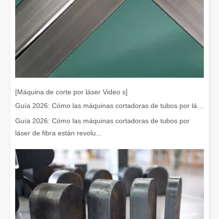
[Máquina de corte por láser Video s]
Guía 2026: Cómo las máquinas cortadoras de tubos por láser de fibra están revolucionando la fabricación de tuberías
¿Es caro el dispositivo de soldadura láser? ¿Cómo comprar uno rentable?
Guía 2026: Cómo las máquinas cortadoras de tubos por
En la fabricación y la ingeniería modernas, la precisión y la efic
láser de fibra están revolu...