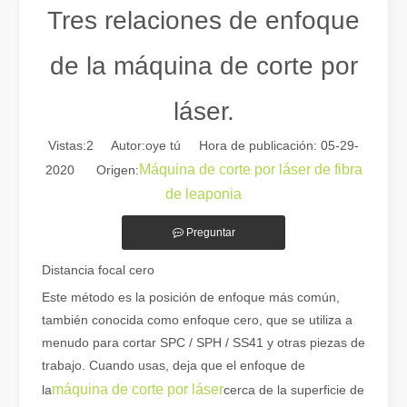
Tres relaciones de enfoque
de la máquina de corte por
láser.
Vistas:
2
Autor:oye tú Hora de publicación: 05-29-
Máquina de corte por láser de fibra
2020 Origen:
de leaponia
Preguntar
Guía 2026: Cómo las máquinas cortadoras de tubos por láser de fibra están revolucionando la fabricación de tuberías
Guía 2026: Cómo las máquinas cortadoras de tubos por láser de fibra
Distancia focal cero
Este método es la posición de enfoque más común,
también conocida como enfoque cero, que se utiliza a
menudo para cortar SPC / SPH / SS41 y otras piezas de
trabajo. Cuando usas, deja que el enfoque de
máquina de corte por láser
la
cerca de la superficie de