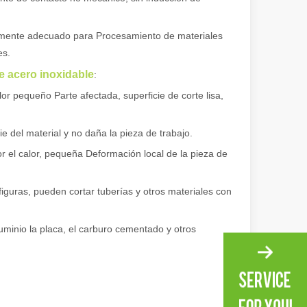
ialmente adecuado para Procesamiento de materiales
es.
e acero inoxidable
:
lor pequeño Parte afectada, superficie de corte lisa,
ional e inspirador del original. Shining Across the Pacific: How Our L
ie del material y no daña la pieza de trabajo.
 el calor, pequeña Deformación local de la pieza de
figuras, pueden cortar tuberías y otros materiales con
luminio la placa, el carburo cementado y otros