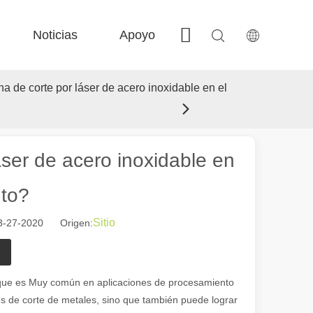
Noticias
Apoyo
Contáctenos
 FE-BS Precisión cerrada 
 Producción de bobina FC-BS 
 Intercambio versátil de Fe-EA 
 F-gr grandes tamaño 
a de corte por láser de acero inoxidable en el
áser de acero inoxidable en
nto?
Sitio
03-27-2020 Origen:
 el paisaje industrial, las máquinas de marcado láser han surgido como
que es Muy común en aplicaciones de procesamiento
des de corte de metales, sino que también puede lograr