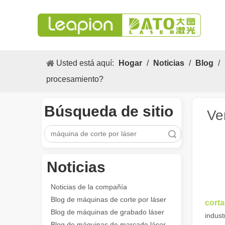
Usted está aquí:
Hogar
/
Noticias
/
Blog
/
procesamiento?
Búsqueda de sitio
Ve
Búsqueda
Noticias
Los versátiles Aplicacion y las características sobresalientes de las máquinas de marcado láser
Las versátiles Aplicacion S y las características sobres
Noticias de la compañía
Blog de máquinas de corte por láser
corta
Blog de máquinas de grabado láser
indust
Blog de máquinas de marcado láser