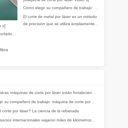
Cómo elegir su compañero de trabajo: máquina de corte por láser
El corte de metal por láser es un método
de precisión que se utiliza ampliamente...
 amplia gama de materiales con alta precisión y bajo desperdicio. En e
 s]
Guía 2026: Cómo las máquinas cortadoras de tubos por láser de fibra están revolucionando la fabricación de tuberías
fibra
Cómo nuestras máquinas de corte por láser están fortaleciendo la fabricación mexicana
dad. Sin embargo, algunos podrían decir que el corte por láser tiene su
Cómo elegir su compañero de trabajo: máquina de corte por láser
 corte por láser? La ciencia de la rebanada
¡Nuestros socios internacionales viajaron miles de kilómetros para visitar nuestra fábrica y presenciar la magia de la tecnología de corte por láser!