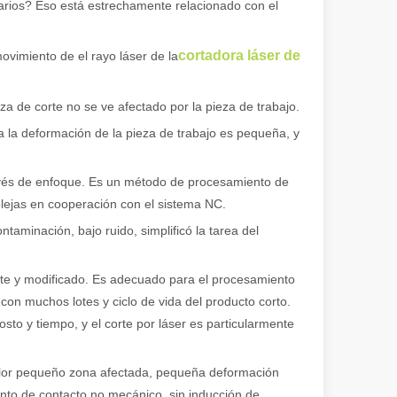
uarios? Eso está estrechamente relacionado con el
cortadora láser de
ovimiento de el rayo láser de la
a de corte no se ve afectado por la pieza de trabajo.
ca la deformación de la pieza de trabajo es pequeña, y
través de enfoque. Es un método de procesamiento de
lejas en cooperación con el sistema NC.
aminación, bajo ruido, simplificó la tarea del
ente y modificado. Es adecuado para el procesamiento
con muchos lotes y ciclo de vida del producto corto.
sto y tiempo, y el corte por láser es particularmente
calor pequeño zona afectada, pequeña deformación
ento de contacto no mecánico, sin inducción de