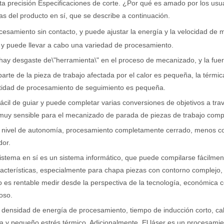
ta precisión Especificaciones de corte. ¿Por qué es amado por los us
as del producto en sí, que se describe a continuación.
cesamiento sin contacto, y puede ajustar la energía y la velocidad de m
, y puede llevar a cabo una variedad de procesamiento.
hay desgaste de\"herramienta\" en el proceso de mecanizado, y la fuerz
parte de la pieza de trabajo afectada por el calor es pequeña, la térmi
ntidad de procesamiento de seguimiento es pequeña.
fácil de guiar y puede completar varias conversiones de objetivos a 
muy sensible para el mecanizado de parada de piezas de trabajo comp
o nivel de autonomía, procesamiento completamente cerrado, menos cont
dor.
sistema en sí es un sistema informático, que puede compilarse fácilm
acterísticas, especialmente para chapa piezas con contorno complejo, 
 es rentable medir desde la perspectiva de la tecnología, económica co
oso.
a densidad de energía de procesamiento, tiempo de inducción corto, 
a y pequeño estrés térmico. Adicionalmente, El láser es un procesami