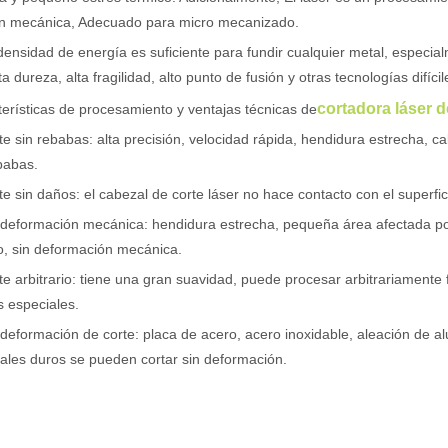
ón mecánica, Adecuado para micro mecanizado.
densidad de energía es suficiente para fundir cualquier metal, espec
ta dureza, alta fragilidad, alto punto de fusión y otras tecnologías difícil
cortadora láser d
erísticas de procesamiento y ventajas técnicas de
te sin rebabas: alta precisión, velocidad rápida, hendidura estrecha, ca
og, adaptada a una audiencia internacional manteniendo el tono profes
babas.
te sin daños: el cabezal de corte láser no hace contacto con el superfic
 deformación mecánica: hendidura estrecha, pequeña área afectada por
o, sin deformación mecánica.
te arbitrario: tiene una gran suavidad, puede procesar arbitrariamente 
 especiales.
 deformación de corte: placa de acero, acero inoxidable, aleación de a
ales duros se pueden cortar sin deformación.