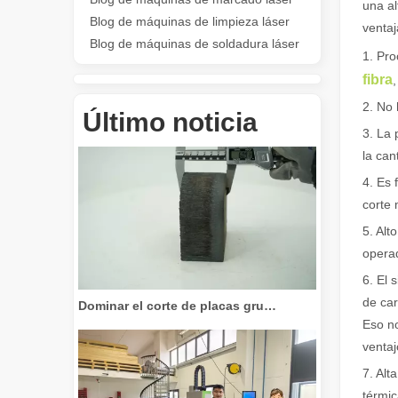
una al
Blog de máquinas de limpieza láser
ventaj
Blog de máquinas de soldadura láser
1. Pro
fibra
Revolucione el corte de tubos: cómo las máquinas cortadoras de tubos por láser transforman la fabricación
2. No 
Último noticia
3. La 
la ca
4. Es 
corte 
5. Alt
opera
6. El 
Dominar el corte de placas gruesas: cómo las máquinas de corte por láser de fibra revolucionan la fabricación
de car
Eso no
ventaj
7. Alt
térmic