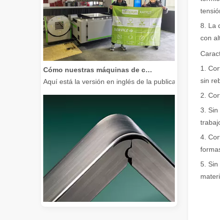
tensi
8. La 
con al
Caract
Cómo nuestras máquinas de corte por láser están fortaleciendo la fabricación mexicana
1. Cor
Aquí está la versión en inglés de la publicación del bl
sin re
2. Cor
3. Sin
trabaj
4. Cor
formas
5. Sin
materi