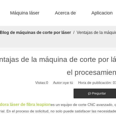
Máquina láser
Acerca de
Aplicacion
 F-BS Cama única encerrada 
 F-EA Económico 
 Corte de acero F-PL 
 F-mi mini 
 FB básico 
 Producción FC-B Fed de bobina 
Blog de máquinas de corte por láser
/
Ventajas de la máquin
ntajas de la máquina de corte por l
el procesamie
Vistas:
0
Autor:oye tú Hora de publicación: 
alientes de las máquinas de marcado láser en la fabricación moderna y
Preguntar
dora láser de fibra leapion
es un equipo de corte CNC avanzado, 
rial. En el proceso de solicitud, no solo puede satisfacer las necesida