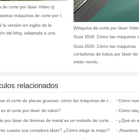
 de corte por láser Video s]
Cómo nuestras máquinas de corte por láser están fortaleciendo la fabricación mexicana
á la versión en inglés de la
e se utiliza ampliamente en la fabricación de metales. Puede cortar una
[Máquina de corte por láser Video
ión del blog, adaptada a una
Guía 2026: Cómo las máquinas
cortadoras de tubos por láser de 
están revolu...
culos relacionados
Dominar el corte de placas gruesas: cómo las máquinas de corte por láser de fibra revolucionan la fabricación
rte muy utilizado. Es conocido por su precisión, eficiencia y versatili
es el corte por láser de tubos?
El corte por láser de láminas de metal es un método de corte muy utilizado.
¿Qué es el
to cuesta una cortadora láser? ¿Cómo elegir la mejor?