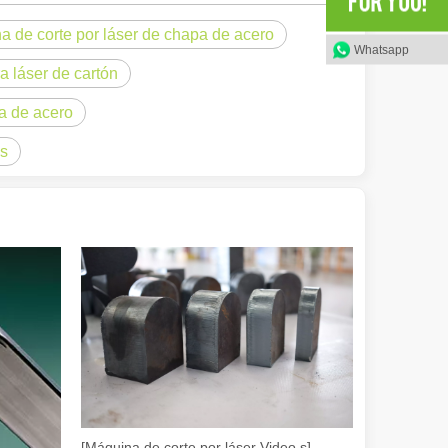
a de corte por láser de chapa de acero
en rápida evolución de la fabricación de metales, la eficiencia y la pre
Whatsapp
a láser de cartón
ca de acero
as
iedad de tubos metálicos con alta precisión y eficiencia. Esta publicac
[Máquina de corte por láser Video s]