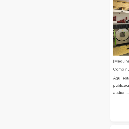
Guía 2026: Cómo las máquinas cortadoras de tubos por láse
[Máquina
¿Qué es el corte por láser de tubos?
El corte por láser de tubos es una tecnología clave en l
Aquí est
publicac
audien...