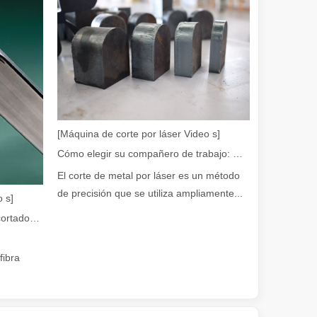
en rápida evolución de la fabricación de metales, la eficiencia y la pre
[Máquina de corte por láser Video s]
Cómo elegir su compañero de trabajo: máquina de corte por láser
El corte de metal por láser es un método
iedad de tubos metálicos con alta precisión y eficiencia. Esta publicac
de precisión que se utiliza ampliamente...
 s]
Guía 2026: Cómo las máquinas cortadoras de tubos por láser de fibra están revolucionando la fabricación de tuberías
fibra