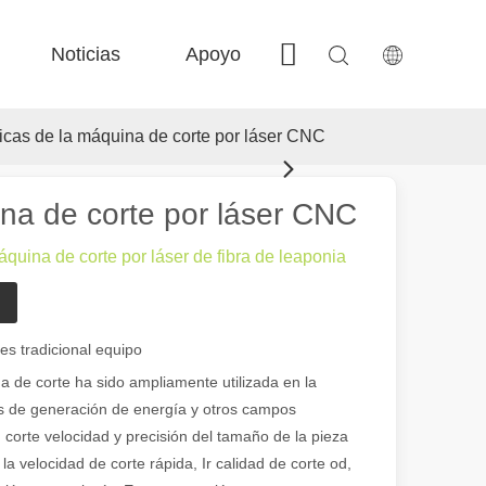
Noticias
Apoyo
Contáctenos
 FE-BS Precisión cerrada 
 Producción de bobina FC-BS 
 Intercambio versátil de Fe-EA 
 F-gr grandes tamaño 
ticas de la máquina de corte por láser CNC
ina de corte por láser CNC
quina de corte por láser de fibra de leaponia
es tradicional equipo
 el paisaje industrial, las máquinas de marcado láser han surgido como
na de corte ha sido ampliamente utilizada en la
pos de generación de energía y otros campos
, corte velocidad y precisión del tamaño de la pieza
a velocidad de corte rápida, Ir calidad de corte od,