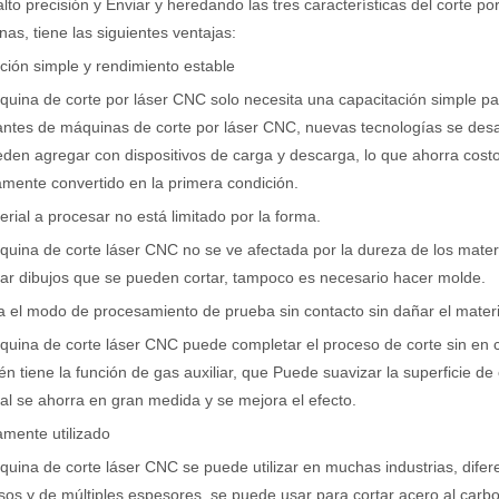
alto precisión y Enviar y heredando las tres características del corte p
as, tiene las siguientes ventajas:
ión simple y rendimiento estable
uina de corte por láser CNC solo necesita una capacitación simple pa
antes de máquinas de corte por láser CNC, nuevas tecnologías se des
den agregar con dispositivos de carga y descarga, lo que ahorra cost
mente convertido en la primera condición.
erial a procesar no está limitado por la forma.
uina de corte láser CNC no se ve afectada por la dureza de los mater
ar dibujos que se pueden cortar, tampoco es necesario hacer molde.
 el modo de procesamiento de prueba sin contacto sin dañar el mater
uina de corte láser CNC puede completar el proceso de corte sin en con
n tiene la función de gas auxiliar, que Puede suavizar la superficie de 
al se ahorra en gran medida y se mejora el efecto.
mente utilizado
uina de corte láser CNC se puede utilizar en muchas industrias, difer
sos y de múltiples espesores, se puede usar para cortar acero al carbon