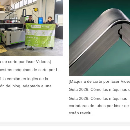
r de fibra están revolucionando la fabricación de tuberías En el mundo 
 de corte por láser Video s]
Cómo nuestras máquinas de corte por láser están fortaleciendo la fabricación mexicana
a industria manufacturera en rápido desarrollo. Puede procesar una var
á la versión en inglés de la
[Máquina de corte por láser Video
ión del blog, adaptada a una
Guía 2026: Cómo las máquinas
cortadoras de tubos por láser de 
están revolu...