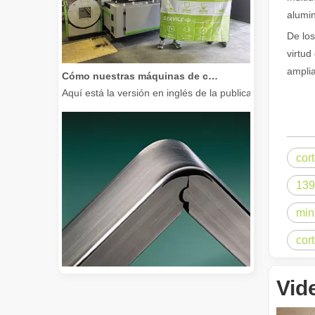
alumin
De los
virtud
Cómo nuestras máquinas de corte por láser están fortaleciendo la fabricación mexicana
amplia
Aquí está la versión en inglés de la publicación del bl
cor
139
mini
cort
Vid
Guía 2026: Cómo las máquinas cortadoras de tubos por láser de fibra están revolucionando la fabricación de tuberías