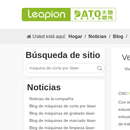
Usted está aquí:
Hogar
/
Noticias
/
Blog
/
Búsqueda de sitio
Ve
Búsqueda
Vis
Noticias
Los versátiles Aplicacion y las características sobresalientes de las máquinas de marcado láser
m
CNC
Las versátiles Aplicacion S y las características sobres
Noticias de la compañía
Con el
Blog de máquinas de corte por láser
indust
Blog de máquinas de grabado láser
indust
Blog de máquinas de marcado láser
de tra
Blog de máquinas de limpieza láser