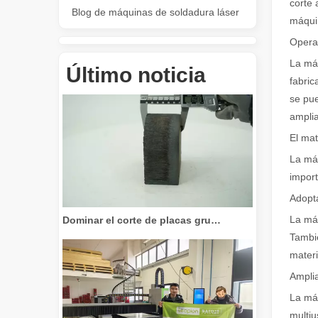
corte 
Blog de máquinas de soldadura láser
máquin
Operac
Revolucione el corte de tubos: cómo las máquinas cortadoras de tubos por láser transforman la fabricación
La máq
Último noticia
fabric
se pue
amplia
El mat
La máq
import
Adopta
Dominar el corte de placas gruesas: cómo las máquinas de corte por láser de fibra revolucionan la fabricación
La máq
Tambié
materi
Amplia
La máq
multiu