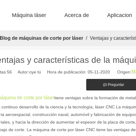
Máquina láser
Acerca de
Aplicacion
 F-BS Cama única encerrada 
 F-EA Económico 
 Corte de acero F-PL 
 F-mi mini 
 FB básico 
 Producción FC-B Fed de bobina 
Blog de máquinas de corte por láser
/
Ventajas y caracterís
ntajas y características de la máqu
Má
tas:
56
Autor:oye tú Hora de publicación: 05-11-2020 Origen:
Preguntar
áquina de corte por láser
tiene ventajas sobre la formación de metal
alientes de las máquinas de marcado láser en la fabricación moderna y
 continuo desarrollo de la ciencia y la tecnología, láser CNC La máqui
ria aeroespacial, construcción naval, automóvil y fabricación de equi
riales, y hacia la dirección de aumentar el espesor de la placa de corte
bajo de corte. La máquina de corte por láser CNC tiene las ventajas de l