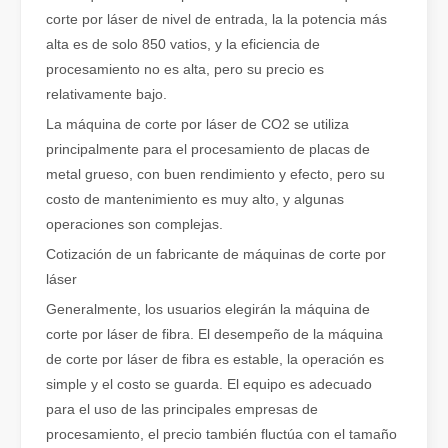
corte por láser de nivel de entrada, la la potencia más
Cómo elegir su compañero de trabajo: máquina de corte por láser
alta es de solo 850 vatios, y la eficiencia de
El corte de metal por láser es un método de precisión que se utili
procesamiento no es alta, pero su precio es
relativamente bajo.
La máquina de corte por láser de CO2 se utiliza
principalmente para el procesamiento de placas de
metal grueso, con buen rendimiento y efecto, pero su
costo de mantenimiento es muy alto, y algunas
operaciones son complejas.
Cotización de un fabricante de máquinas de corte por
láser
Generalmente, los usuarios elegirán la máquina de
corte por láser de fibra. El desempeño de la máquina
de corte por láser de fibra es estable, la operación es
El corte por láser de láminas de metal es un método de corte muy utilizado.
simple y el costo se guarda. El equipo es adecuado
El corte por láser de láminas de metal es un método de corte muy ut
para el uso de las principales empresas de
procesamiento, el precio también fluctúa con el tamaño