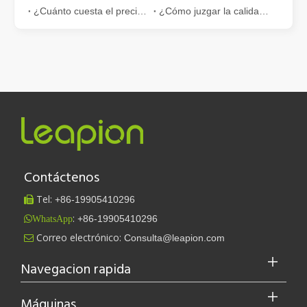
¿Cuánto cuesta el precio de la máquina de corte por láser de fibra 6000W?
¿Cómo juzgar la calidad de la máquina de corte por láser de metal?
Contáctenos
Tel:
+86-
19905410296

:
+86-19905410296
WhatsApp
Leapion actualmente exhibe sus equipos láser en el stand 18.1E12 de la Feria de Cantón.
Correo electrónico:
Consulta@leapion.com

Leapion actualmente exhibe sus equipos láser en el stand 18.1E12 
Navegacion rapida
Máquinas