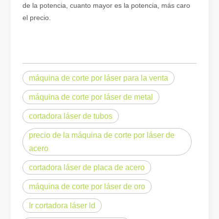
de la potencia, cuanto mayor es la potencia, más caro
el precio.
máquina de corte por láser para la venta
máquina de corte por láser de metal
cortadora láser de tubos
¿Es una buena elección? ¿Qué tan fuerte es la soldadura láser?
precio de la máquina de corte por láser de
La soldadura láser ha revolucionado la fabricación moderna con su
acero
cortadora láser de placa de acero
máquina de corte por láser de oro
Ir cortadora láser ld