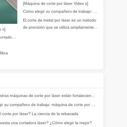
[Máquina de corte por láser Video s]
en rápida evolución de la fabricación de metales, la eficiencia y la pre
Cómo elegir su compañero de trabajo: máquina de corte por láser
El corte de metal por láser es un método
de precisión que se utiliza ampliamente...
 s]
Guía 2026: Cómo las máquinas cortadoras de tubos por láser de fibra están revolucionando la fabricación de tuberías
fibra
iedad de tubos metálicos con alta precisión y eficiencia. Esta publicac
Cómo nuestras máquinas de corte por láser están fortaleciendo la fabricación mexicana
Cómo elegir su compañero de trabajo: máquina de corte por láser
 corte por láser? La ciencia de la rebanada
uesta una cortadora láser? ¿Cómo elegir la mejor?