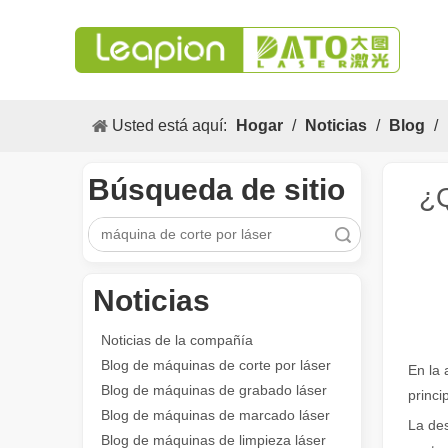
Usted está aquí:
Hogar
/
Noticias
/
Blog
/
Búsqueda de sitio
¿Q
Búsqueda
Noticias
Los versátiles Aplicacion y las características sobresalientes de las máquinas de marcado láser
Las versátiles Aplicacion S y las características sobres
Noticias de la compañía
Blog de máquinas de corte por láser
En la 
Blog de máquinas de grabado láser
princi
Blog de máquinas de marcado láser
La des
Blog de máquinas de limpieza láser