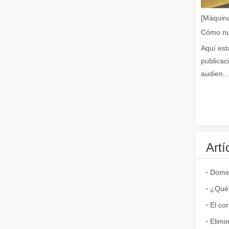
Guía 2026: Cómo las máquinas cortadoras de tubos por láse
[Máquina
Aquí est
publicac
audien...
¿Qué es el corte por láser de tubos?
El corte por láser de tubos es una tecnología clave en l
Artí
¿Qué 