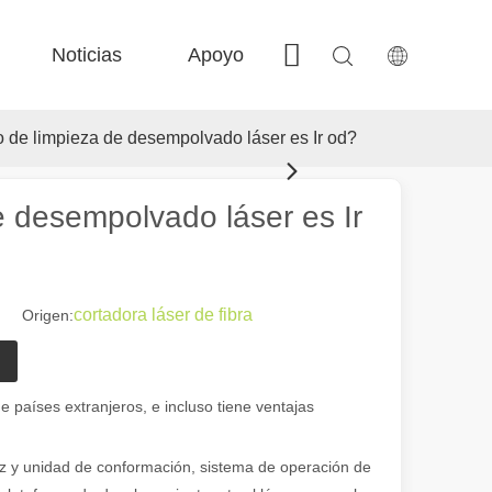
Noticias
Apoyo
Contáctenos
 FE-BS Precisión cerrada 
 Producción de bobina FC-BS 
 Intercambio versátil de Fe-EA 
 F-gr grandes tamaño 
de limpieza de desempolvado láser es Ir od?
 desempolvado láser es Ir
cortadora láser de fibra
0 Origen:
 el paisaje industrial, las máquinas de marcado láser han surgido como
e países extranjeros, e incluso tiene ventajas
z y unidad de conformación, sistema de operación de