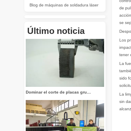
contro
Blog de máquinas de soldadura láser
de pul
acción
se sep
Revolucione el corte de tubos: cómo las máquinas cortadoras de tubos por láser transforman la fabricación
Último noticia
Despo
Los pr
impact
tener 
La fue
tambié
sido f
solici
Dominar el corte de placas gruesas: cómo las máquinas de corte por láser de fibra revolucionan la fabricación
La lim
sin da
alcanz