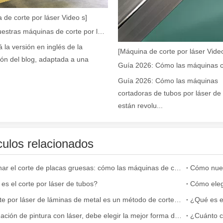
r de fibra están revolucionando la fabricación de tuberías En el mundo 
 de corte por láser Video s]
Cómo nuestras máquinas de corte por láser están fortaleciendo la fabricación mexicana
á la versión en inglés de la
[Máquina de corte por láser Video
ión del blog, adaptada a una
Guía 2026: Cómo las máquinas
cortadoras de tubos por láser de 
están revolu...
a industria manufacturera en rápido desarrollo. Puede procesar una var
culos relacionados
Dominar el corte de placas gruesas: cómo las máquinas de corte por láser de fibra revolucionan la fabricación
es el corte por láser de tubos?
El corte por láser de láminas de metal es un método de corte muy utilizado.
¿Qué es el
Eliminación de pintura con láser, debe elegir la mejor forma de eliminar la pintura
¿Cuánto c