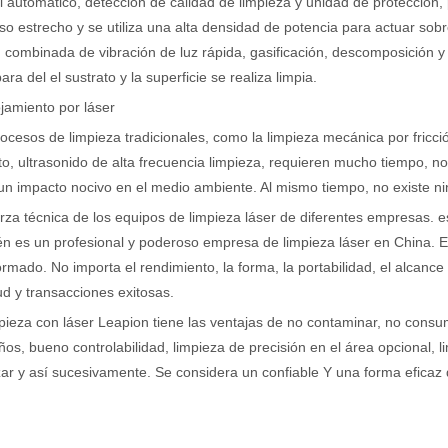
l automático, detección de calidad de limpieza y unidad de protección,
so estrecho y se utiliza una alta densidad de potencia para actuar sobre
 combinada de vibración de luz rápida, gasificación, descomposición 
ara del el sustrato y la superficie se realiza limpia.
jamiento por láser
ocesos de limpieza tradicionales, como la limpieza mecánica por fricció
o, ultrasonido de alta frecuencia limpieza, requieren mucho tiempo, no
un impacto nocivo en el medio ambiente. Al mismo tiempo, no existe ni
rza técnica de los equipos de limpieza láser de diferentes empresas. es
n es un profesional y poderoso empresa de limpieza láser en China. E
ormado. No importa el rendimiento, la forma, la portabilidad, el alcanc
tud y transacciones exitosas.
pieza con láser Leapion tiene las ventajas de no contaminar, no consumir,
ños, bueno controlabilidad, limpieza de precisión en el área opcional, l
ar y así sucesivamente. Se considera un confiable Y una forma eficaz d