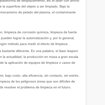
 plataforma de desplazamiento, etc.el láser con ancho
 la superficie del objeto a ser limpiado. Bajo la
y mecanismo de pelado del plasma, el contaminante
n, limpieza de corrosión química, limpieza de fuerte
 pueden lograr la automatización y, por lo general,
ngún método para medir el efecto de limpieza.
 bastante diferente. En una palabra, el láser leapion
n la actualidad, la producción en masa a gran escala
e de la aplicación de equipos de limpieza o casos de
 bajo costo, alta eficiencia, sin contacto, sin estrés,
impieza de los peligrosos áreas que son difíciles de
e resolver el problema de limpieza en el futuro.