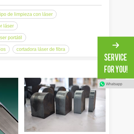
ipo de limpieza con láser
r láser
ional e inspirador del original. Shining Across the Pacific: How Our L
er portátil
ios
cortadora láser de fibra
Whatsapp