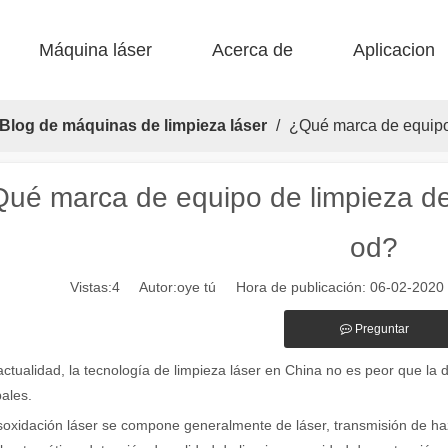
Máquina láser
Acerca de
Aplicacion
 F-BS Cama única encerrada 
 F-EA Económico 
 Corte de acero F-PL 
 F-mi mini 
 FB básico 
 Producción FC-B Fed de bobina 
Blog de máquinas de limpieza láser
/
¿Qué marca de equipo 
ué marca de equipo de limpieza de
od?
Vistas:
4
Autor:oye tú Hora de publicación: 06-02-202
Preguntar
alientes de las máquinas de marcado láser en la fabricación moderna y
actualidad, la tecnología de limpieza láser en China no es peor que la d
pales.
oxidación láser se compone generalmente de láser, transmisión de ha