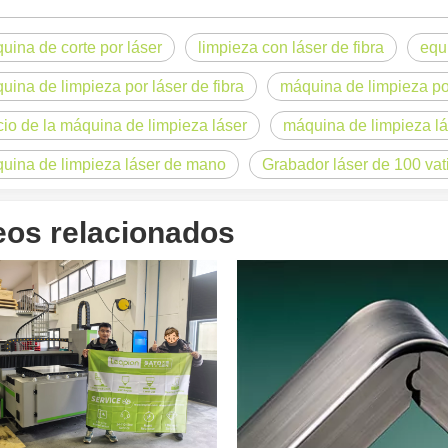
uina de corte por láser
limpieza con láser de fibra
equ
uina de limpieza por láser de fibra
máquina de limpieza po
og, adaptada a una audiencia internacional manteniendo el tono profes
cio de la máquina de limpieza láser
máquina de limpieza lás
uina de limpieza láser de mano
Grabador láser de 100 vat
eos relacionados