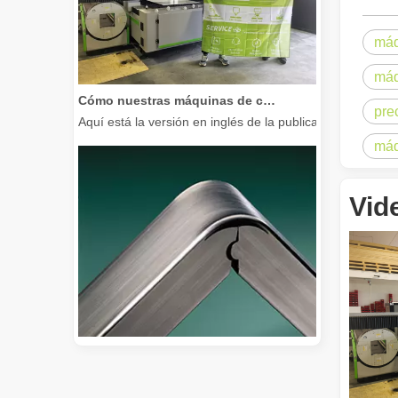
máq
máq
Cómo nuestras máquinas de corte por láser están fortaleciendo la fabricación mexicana
Aquí está la versión en inglés de la publicación del bl
pre
máq
Vid
Guía 2026: Cómo las máquinas cortadoras de tubos por láser de fibra están revolucionando la fabricación de tuberías