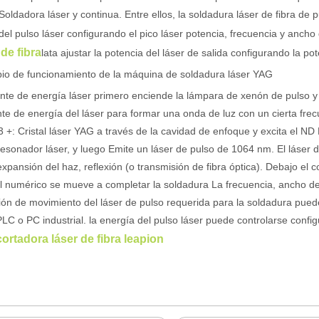
Soldadora láser y continua. Entre ellos, la soldadura láser de fibra de
del pulso láser configurando el pico láser potencia, frecuencia y ancho 
 de fibra
lata ajustar la potencia del láser de salida configurando la po
pio de funcionamiento de la máquina de soldadura láser YAG
na con su precisión y eficiencia superiores. Esta avanzada tecnología
nte de energía láser primero enciende la lámpara de xenón de pulso y
nte de energía del láser para formar una onda de luz con un cierta frec
3 +: Cristal láser YAG a través de la cavidad de enfoque y excita el ND 
resonador láser, y luego Emite un láser de pulso de 1064 nm. El láser 
expansión del haz, reflexión (o transmisión de fibra óptica). Debajo el 
l numérico se mueve a completar la soldadura La frecuencia, ancho de
ión de movimiento del láser de pulso requerida para la soldadura pue
PLC o PC industrial. la energía del pulso láser puede controlarse confi
cortadora láser de fibra leapion
cia, el corte por láser es un proceso de fabricación que utiliza un ray