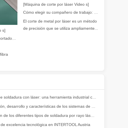
[Máquina de corte por láser Video s]
Cómo elegir su compañero de trabajo: máquina de corte por láser
El corte de metal por láser es un método
de precisión que se utiliza ampliamente...
 s]
Guía 2026: Cómo las máquinas cortadoras de tubos por láser de fibra están revolucionando la fabricación de tuberías
fibra
ser destaca como la piedra angular de los procesos de unión de alta cal
Máquina de soldadura con láser: una herramienta industrial con operación simple y ancho Aplicacion s
Composición, desarrollo y características de los sistemas de soldadura láser.
Exploración de los diferentes tipos de soldadura por rayo láser: una guía completa
n de excelencia tecnológica en INTERTOOL Austria