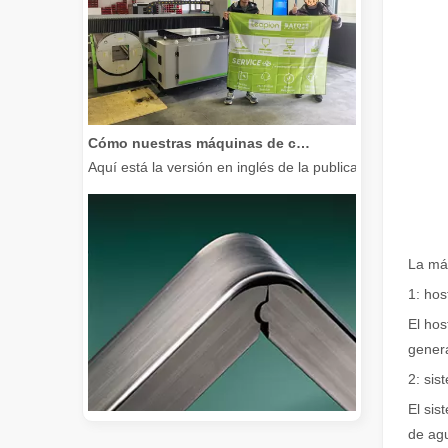
Cómo nuestras máquinas de corte por láser están fortaleciendo la fabricación mexicana
Aquí está la versión en inglés de la publicación del bl
La má
1: hos
El hos
genera
2: sis
El sis
de agu