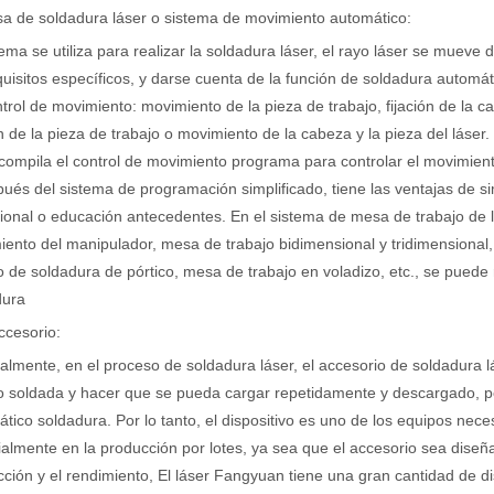
a de soldadura láser o sistema de movimiento automático:
r de fibra están revolucionando la fabricación de tuberías En el mundo 
tema se utiliza para realizar la soldadura láser, el rayo láser se muev
quisitos específicos, y darse cuenta de la función de soldadura automá
trol de movimiento: movimiento de la pieza de trabajo, fijación de la c
ón de la pieza de trabajo o movimiento de la cabeza y la pieza del láser
ompila el control de movimiento programa para controlar el movimiento
ués del sistema de programación simplificado, tiene las ventajas de si
ional o educación antecedentes. En el sistema de mesa de trabajo de l
ento del manipulador, mesa de trabajo bidimensional y tridimensional
o de soldadura de pórtico, mesa de trabajo en voladizo, etc., se puede 
dura
a industria manufacturera en rápido desarrollo. Puede procesar una var
ccesorio:
lmente, en el proceso de soldadura láser, el accesorio de soldadura lás
o soldada y hacer que se pueda cargar repetidamente y descargado, pos
tico soldadura. Por lo tanto, el dispositivo es uno de los equipos nece
almente en la producción por lotes, ya sea que el accesorio sea diseña
ción y el rendimiento, El láser Fangyuan tiene una gran cantidad de 