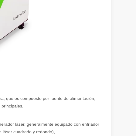
ional e inspirador del original. Shining Across the Pacific: How Our L
ura, que es compuesto por fuente de alimentación,
 principales,
enerador láser, generalmente equipado con enfriador
e láser cuadrado y redondo),