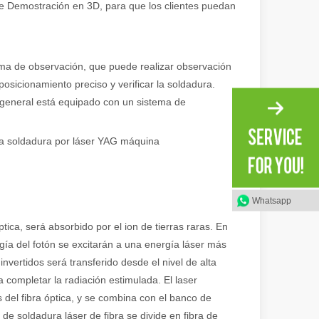
re Demostración en 3D, para que los clientes puedan
 amplia gama de materiales con alta precisión y bajo desperdicio. En e
ema de observación, que puede realizar observación
 posicionamiento preciso y verificar la soldadura.
 general está equipado con un sistema de
 la soldadura por láser YAG máquina
Whatsapp
tica, será absorbido por el ion de tierras raras. En
dad. Sin embargo, algunos podrían decir que el corte por láser tiene su
gía del fotón se excitarán a una energía láser más
invertidos será transferido desde el nivel de alta
 completar la radiación estimulada. El laser
 del fibra óptica, y se combina con el banco de
e soldadura láser de fibra se divide en fibra de