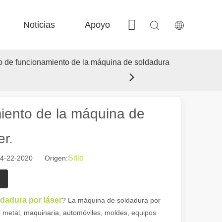
Noticias
Apoyo
Contáctenos
 FE-BS Precisión cerrada 
 Producción de bobina FC-BS 
 Intercambio versátil de Fe-EA 
 F-gr grandes tamaño 
pio de funcionamiento de la máquina de soldadura
miento de la máquina de
er.
Sitio
04-22-2020 Origen:
 el paisaje industrial, las máquinas de marcado láser han surgido como
dadura por láser
? La máquina de soldadura por
de metal, maquinaria, automóviles, moldes, equipos