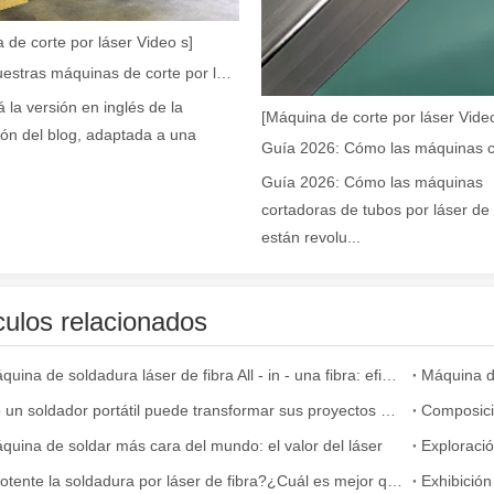
 de corte por láser Video s]
Cómo nuestras máquinas de corte por láser están fortaleciendo la fabricación mexicana
á la versión en inglés de la
[Máquina de corte por láser Video
ión del blog, adaptada a una
Guía 2026: Cómo las máquinas
cortadoras de tubos por láser de 
están revolu...
y la eficiencia son de suma importancia. El dispositivo de soldadura lá
culos relacionados
La máquina de soldadura láser de fibra All - in - una fibra: eficiencia, portabilidad y versatilidad
Cómo un soldador portátil puede transformar sus proyectos de soldadura
quina de soldar más cara del mundo: el valor del láser
¿Es potente la soldadura por láser de fibra?¿Cuál es mejor que la soldadura por arco ArIrn?
Exhibició