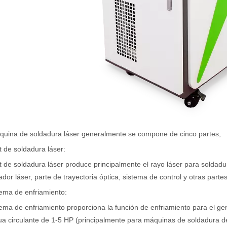
og, adaptada a una audiencia internacional manteniendo el tono profes
quina de soldadura láser generalmente se compone de cinco partes,
t de soldadura láser:
t de soldadura láser produce principalmente el rayo láser para soldad
dor láser, parte de trayectoria óptica, sistema de control y otras partes
tema de enfriamiento:
tema de enfriamiento proporciona la función de enfriamiento para el g
a circulante de 1-5 HP (principalmente para máquinas de soldadura d