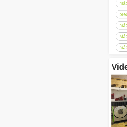
máq
pre
máq
Máq
Eliminación de pintura con láser, debe elegir la mejor forma de eliminar la pintura
máq
En el campo del tratamiento y restauración de superficies
Vid
¿Cuánto cuesta una cortadora láser? ¿Cómo elegir la mejor?
Las máquinas de corte por láser son una herramienta fun