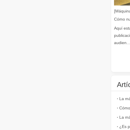
[Máquina
Aquí est
publicac
audien...
¿Es caro el dispositivo de soldadura láser? ¿Cómo comprar uno rentable?
En la fabricación y la ingeniería modernas, la precisión 
Artí
La má