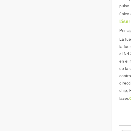
pulso 
único 
láser
Princi
¿Es una buena elección? ¿Qué tan fuerte es la soldadura láser?
La soldadura láser ha revolucionado la fabricación moder
La fue
la fue
al Nd 
en el 
de la 
contro
direcc
chip, 
láser.
¿Qué es el corte por láser? La ciencia de la rebanada
¿Qué es el corte por láser? La ciencia del corte En esen