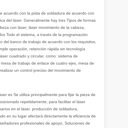
en rápida evolución de la fabricación de metales, la eficiencia y la pre
e de acuerdo con la pista de soldadura de acuerdo con
tica del láser. Generalmente hay tres Tipos de formas
abeza con láser, láser movimiento de la cabeza,
. los Todo el sistema, a través de la programación
 del banco de trabajo de acuerdo con los requisitos,
mple operación, retención rápida sin tecnología
áser cuadrado y circular, como: sistema de
, mesa de trabajo de enlace de cuatro ejes, mesa de
realizar un control preciso del movimiento de
iedad de tubos metálicos con alta precisión y eficiencia. Esta publicac
er es Se utiliza principalmente para fijar la pieza de
icionado repetidamente, para facilitar el láser
sarios en el láser. producción de soldadura,
do en su lugar afectará directamente la eficiencia de
diseñadores profesionales de apoyo, Soluciones de