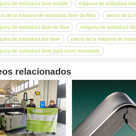
uina de soldadura láser portátil
máquina de soldadura láse
cio de la máquina de soldadura láser de fibra
precio de la 
uina de soldadura láser de fibra
máquina de soldadura lá
uina de soldadura por láser
precio de la máquina de sold
uina de soldadura láser para acero inoxidable
, la eliminación de pintura con láser es una tecnología líder. Este mét
eos relacionados
damental en la fabricación moderna. Si usted es propietario de una pe