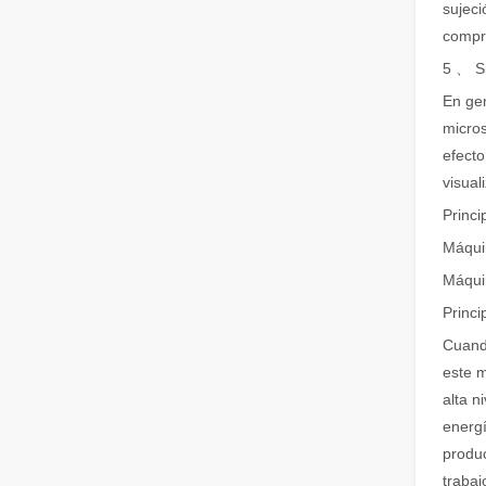
sujeci
compr
Cómo elegir su compañero de trabajo: máquina de corte por láser
5 、 S
El corte de metal por láser es un método de precisión qu
En gen
micros
efecto
visual
Princi
Máqui
Máqui
Princi
El corte por láser de láminas de metal es un método de corte muy utilizado.
Cuando
El corte por láser de láminas de metal es un método de co
este m
alta n
energí
produc
trabaj