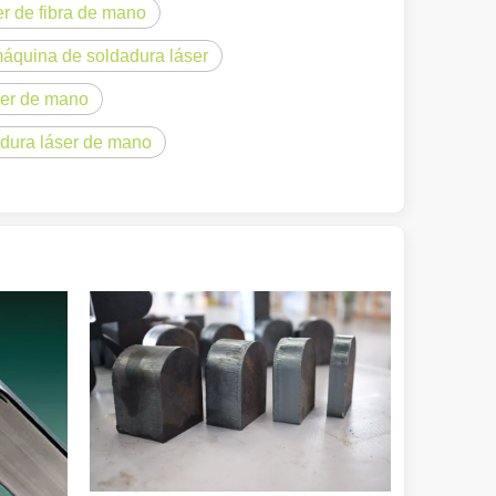
r de fibra de mano
máquina de soldadura láser
ser de mano
adura láser de mano
odo proporciona una solución de alta tecnología para la eliminación de 
queña empresa, un aficionado o parte de una operación de fabricación 