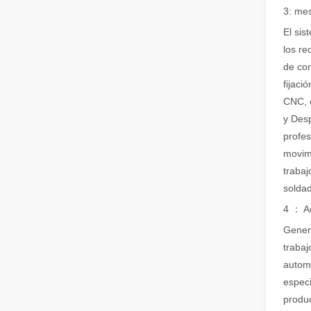
Guía 2026: Cómo las máquinas cortadoras de tubos por láser de fibra están revolucionando la fabricación de tuberías
3: mes
Guía 2026: Cómo las máquinas cortadoras de tubos por láse
El sis
los re
de con
fijaci
CNC, c
y Desp
profes
movimi
trabaj
¿Qué es el corte por láser de tubos?
solda
El corte por láser de tubos es una tecnología clave en l
4 ： A
Genera
trabaj
automá
especi
produc