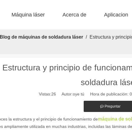
Máquina láser
Acerca de
Aplicacion
 F-BS Cama única encerrada 
 F-EA Económico 
 Corte de acero F-PL 
 F-mi mini 
 FB básico 
 Producción FC-B Fed de bobina 
Blog de máquinas de soldadura láser
/
Estructura y princi
Estructura y principio de funciona
soldadura lás
Vistas:
26
Autor:oye tú Hora de publicación: 
alientes de las máquinas de marcado láser en la fabricación moderna y
Preguntar
máquina de sol
es la estructura y el principio de funcionamiento de
es ampliamente utilizada en muchas industrias, incluidas las láminas 