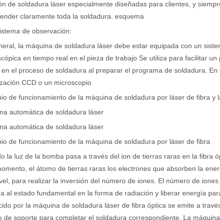
ón de soldadura láser especialmente diseñadas para clientes, y siemp
ender claramente toda la soldadura. esquema
istema de observación:
e se utiliza ampliamente en la fabricación de metales. Puede cortar una
eral, la máquina de soldadura láser debe estar equipada con un sist
cópica en tiempo real en el pieza de trabajo Se utiliza para facilitar un
 en el proceso de soldadura al preparar el programa de soldadura. En
ización CCD o un microscopio
pio de funcionamiento de la máquina de soldadura por láser de fibra y
na automática de soldadura láser
na automática de soldadura láser
pio de funcionamiento de la máquina de soldadura por láser de fibra
 la luz de la bomba pasa a través del ion de tierras raras en la fibra óp
rte muy utilizado. Es conocido por su precisión, eficiencia y versatili
omento, el átomo de tierras raras los electrones que absorben la ener
ivel, para realizar la inversión del número de iones. El número de iones 
a al estado fundamental en la forma de radiación y liberar energía para
ido por la máquina de soldadura láser de fibra óptica se emite a través
o de soporte para completar el soldadura correspondiente. La máquina d