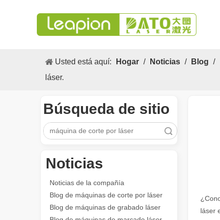
Usted está aquí:
Hogar
/
Noticias
/
Blog
/
láser.
Búsqueda de sitio
Búsqueda
Noticias
Los versátiles Aplicacion y las características sobresalientes de las máquinas de marcado láser
Las versátiles Aplicacion S y las características sobres
Noticias de la compañía
Blog de máquinas de corte por láser
¿Conoc
Blog de máquinas de grabado láser
láser 
Blog de máquinas de marcado láser