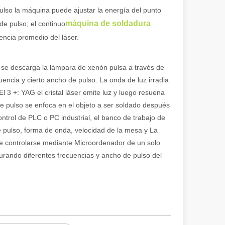
 pulso la máquina puede ajustar la energía del punto
máquina de soldadura
de pulso; el continuo
tencia promedio del láser.
 ofrece importantes ventajas sobre los métodos de soldadura tradiciona
 se descarga la lámpara de xenón pulsa a través de
uencia y cierto ancho de pulso. La onda de luz irradia
El 3 +: YAG el cristal láser emite luz y luego resuena
de pulso se enfoca en el objeto a ser soldado después
control de PLC o PC industrial, el banco de trabajo de
 pulso, forma de onda, velocidad de la mesa y La
de controlarse mediante Microordenador de un solo
gurando diferentes frecuencias y ancho de pulso del
o láser enfocado de alta potencia para cortar material en formas y dise