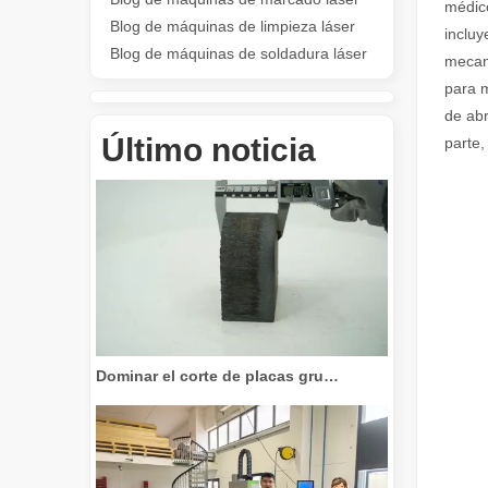
médico
Blog de máquinas de limpieza láser
incluy
Blog de máquinas de soldadura láser
mecan
para m
Revolucione el corte de tubos: cómo las máquinas cortadoras de tubos por láser transforman la fabricación
de abr
Último noticia
parte,
Dominar el corte de placas gruesas: cómo las máquinas de corte por láser de fibra revolucionan la fabricación